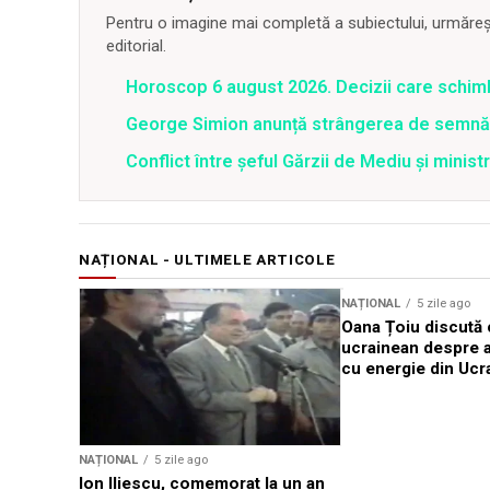
Pentru o imagine mai completă a subiectului, urmărește
editorial.
Horoscop 6 august 2026. Decizii care schim
George Simion anunță strângerea de semnăt
Conflict între şeful Gărzii de Mediu şi minis
NAȚIONAL - ULTIMELE ARTICOLE
NAȚIONAL
5 zile ago
Oana Țoiu discută
ucrainean despre 
cu energie din Ucr
NAȚIONAL
5 zile ago
Ion Iliescu, comemorat la un an