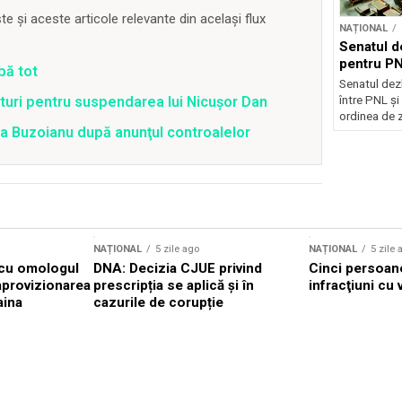
 și aceste articole relevante din același flux
NAȚIONAL
Senatul d
pentru PN
bă tot
Senatul dez
între PNL ș
uri pentru suspendarea lui Nicușor Dan
ordinea de z
tra Buzoianu după anunţul controalelor
NAȚIONAL
5 zile ago
NAȚIONAL
5 zile 
 cu omologul
DNA: Decizia CJUE privind
Cinci persoan
aprovizionarea
prescripția se aplică și în
infracţiuni cu 
aina
cazurile de corupție