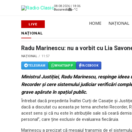
08.08.2026 | 18:06
Bucuresti
--°C
HOME
NAȚIONAL
NAȚIONAL
Radu Marinescu: nu a vorbit cu Lia Savo
NAȚIONAL
11:57
TELEGRAM
WHATSAPP
FACEBOOK
Ministrul Justiției, Radu Marinescu, respinge ideea 
Recorder și cere sistemului judiciar verificări compl
grave apărute în spațiul public.
Întrebat dacă președinta Înaltei Curți de Casație și Justiți
dacă a discutat cu aceasta pe tema anchetei Recorder, Ra
acest sens și că nu este în atribuțiile sale să ceară demisi
personal”, care ține exclusiv de evaluarea fiecăruia.
Marinescu a precizat că mesajul transmis de el sistemului 