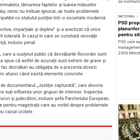
se confruntă
 semnalelor, lămurirea faptelor și luarea măsurilor
lui, nimic nu trebuie ignorat, iar toate problemele
NAȚIONAL
patibil cu statutul justiției într-o societate modernă.
PSD prop
planurilo
ective, imparțiale și depline” și a avertizat că orice
pentru si
 tolerată. În cazul în care se constată vinovății
PSD cere su
ță, inclusiv penal.
management 
2000 Ministr
 care a susținut public că dezvăluirile Recorder sunt
 a spus că astfel de acuzații sunt extrem de grave și
 fac dezvăluiri au obligația de a prezenta dovezi
ferm atunci când există elemente concrete.
t de documentarul „Justiție capturată”, care descrie
s sub influența unor grupuri de interese. Inspecția
curori și judecători, inclusiv șefa Parchetului European,
 pentru magistrații care au vorbit despre problemele
u cazuri izolate.