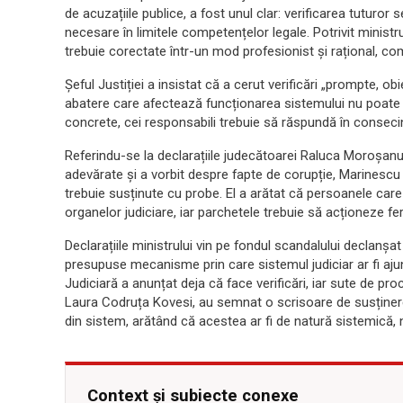
de acuzațiile publice, a fost unul clar: verificarea tuturor
necesare în limitele competențelor legale. Potrivit ministru
trebuie corectate într-un mod profesionist și rațional, com
Șeful Justiției a insistat că a cerut verificări „prompte, obi
abatere care afectează funcționarea sistemului nu poate fi
concrete, cei responsabili trebuie să răspundă în consecin
Referindu-se la declarațiile judecătoarei Raluca Moroșanu,
adevărate și a vorbit despre fapte de corupție, Marinescu
trebuie susținute cu probe. El a arătat că persoanele care
organelor judiciare, iar parchetele trebuie să acționeze 
Declarațiile ministrului vin pe fondul scandalului declanșa
presupuse mecanisme prin care sistemul judiciar ar fi ajun
Judiciară a anunțat deja că face verificări, iar sute de pro
Laura Codruța Kovesi, au semnat o scrisoare de susținere
din sistem, arătând că acestea ar fi de natură sistemică, n
Context și subiecte conexe