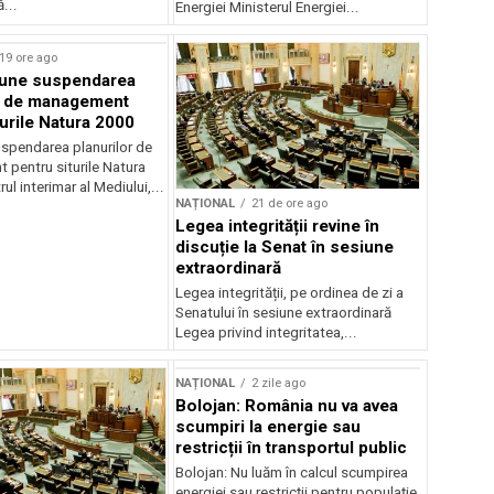
...
Energiei Ministerul Energiei...
19 ore ago
une suspendarea
r de management
turile Natura 2000
spendarea planurilor de
pentru siturile Natura
ul interimar al Mediului,...
NAȚIONAL
21 de ore ago
Legea integrității revine în
discuție la Senat în sesiune
extraordinară
Legea integrității, pe ordinea de zi a
Senatului în sesiune extraordinară
Legea privind integritatea,...
NAȚIONAL
2 zile ago
Bolojan: România nu va avea
scumpiri la energie sau
restricții în transportul public
Bolojan: Nu luăm în calcul scumpirea
energiei sau restricții pentru populație