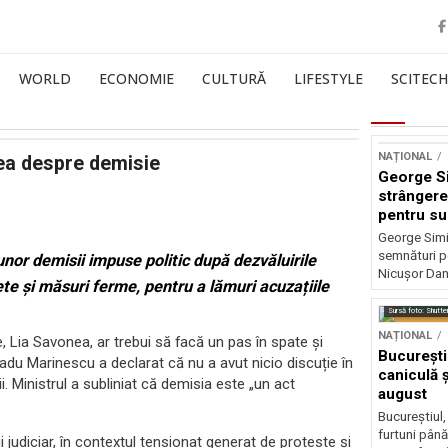
WORLD
ECONOMIE
CULTURĂ
LIFESTYLE
SCITECH
NAȚIONAL
nea despre demisie
George S
strângere
pentru su
Nicușor 
George Simi
semnături p
unor demisii impuse politic după dezvăluirile
Nicușor Dan
ete și măsuri ferme, pentru a lămuri acuzațiile
Sursă foto: Shutte
NAȚIONAL
e, Lia Savonea, ar trebui să facă un pas în spate și
București
du Marinescu a declarat că nu a avut nicio discuție în
caniculă ș
i. Ministrul a subliniat că demisia este „un act
august
Bucureștiul,
furtuni până
judiciar, în contextul tensionat generat de proteste și