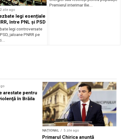
Premierul interimar Ilie...
2 zile ago
ezbate legi esențiale
RR, între PNL și PSD
bate legi controversate
i PSD, jaloane PNRR pe
i...
ago
NAȚIONAL
e arestate pentru
Băsescu c
violenţă în Brăila
declare st
energetic
NAȚIONAL
5 zile ago
Primarul Chirica anunță