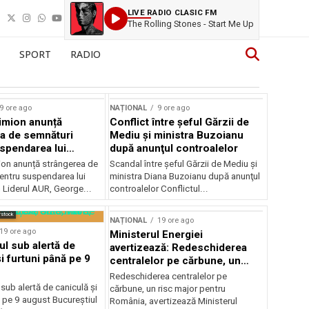
LIVE RADIO CLASIC FM
The Rolling Stones - Start Me Up
SPORT
RADIO
9 ore ago
NAȚIONAL
9 ore ago
imion anunță
Conflict între şeful Gărzii de
a de semnături
Mediu şi ministra Buzoianu
spendarea lui
după anunţul controalelor
Dan
on anunță strângerea de
Scandal între şeful Gărzii de Mediu şi
entru suspendarea lui
ministra Diana Buzoianu după anunţul
 Liderul AUR, George...
controalelor Conflictul...
rstock
NAȚIONAL
19 ore ago
19 ore ago
Ministerul Energiei
ul sub alertă de
avertizează: Redeschiderea
i furtuni până pe 9
centralelor pe cărbune, un
risc major pentru România
Redeschiderea centralelor pe
 sub alertă de caniculă și
cărbune, un risc major pentru
 pe 9 august Bucureștiul
România, avertizează Ministerul