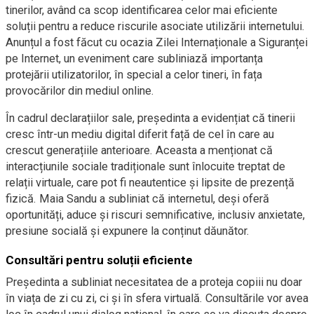
tinerilor, având ca scop identificarea celor mai eficiente
soluții pentru a reduce riscurile asociate utilizării internetului.
Anunțul a fost făcut cu ocazia Zilei Internaționale a Siguranței
pe Internet, un eveniment care subliniază importanța
protejării utilizatorilor, în special a celor tineri, în fața
provocărilor din mediul online.
În cadrul declarațiilor sale, președinta a evidențiat că tinerii
cresc într-un mediu digital diferit față de cel în care au
crescut generațiile anterioare. Aceasta a menționat că
interacțiunile sociale tradiționale sunt înlocuite treptat de
relații virtuale, care pot fi neautentice și lipsite de prezență
fizică. Maia Sandu a subliniat că internetul, deși oferă
oportunități, aduce și riscuri semnificative, inclusiv anxietate,
presiune socială și expunere la conținut dăunător.
Consultări pentru soluții eficiente
Președinta a subliniat necesitatea de a proteja copiii nu doar
în viața de zi cu zi, ci și în sfera virtuală. Consultările vor avea