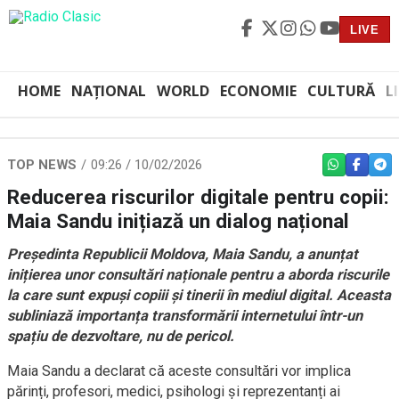
LIVE
HOME
NAȚIONAL
WORLD
ECONOMIE
CULTURĂ
L
TOP NEWS
09:26 / 10/02/2026
WHATSAPP
FACEBO
TEL
Reducerea riscurilor digitale pentru copii:
Maia Sandu inițiază un dialog național
Președinta Republicii Moldova, Maia Sandu, a anunțat
inițierea unor consultări naționale pentru a aborda riscurile
la care sunt expuși copiii și tinerii în mediul digital. Aceasta
subliniază importanța transformării internetului într-un
spațiu de dezvoltare, nu de pericol.
Maia Sandu a declarat că aceste consultări vor implica
părinți, profesori, medici, psihologi și reprezentanți ai