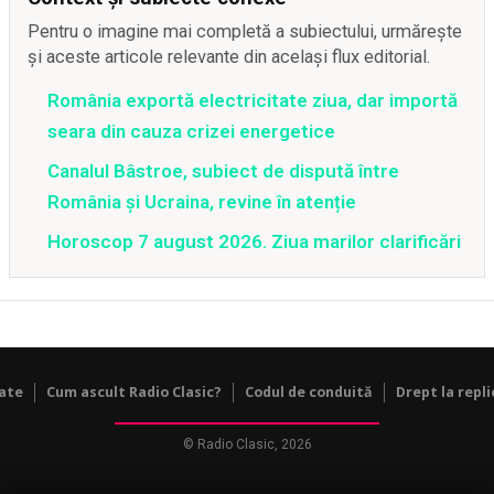
Pentru o imagine mai completă a subiectului, urmărește
și aceste articole relevante din același flux editorial.
România exportă electricitate ziua, dar importă
seara din cauza crizei energetice
Canalul Bâstroe, subiect de dispută între
România și Ucraina, revine în atenție
Horoscop 7 august 2026. Ziua marilor clarificări
tate
Cum ascult Radio Clasic?
Codul de conduită
Drept la repli
© Radio Clasic, 2026