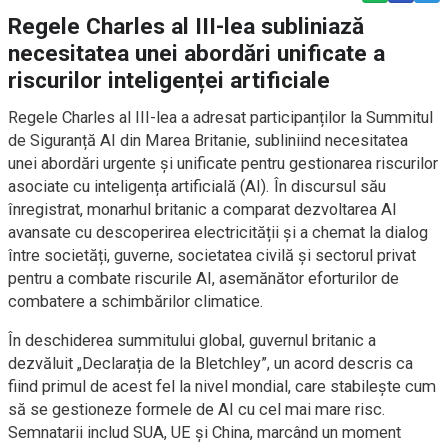
Regele Charles al III-lea subliniază
necesitatea unei abordări unificate a
riscurilor inteligenței artificiale
Regele Charles al III-lea a adresat participanților la Summitul
de Siguranță AI din Marea Britanie, subliniind necesitatea
unei abordări urgente și unificate pentru gestionarea riscurilor
asociate cu inteligența artificială (AI). În discursul său
înregistrat, monarhul britanic a comparat dezvoltarea AI
avansate cu descoperirea electricității și a chemat la dialog
între societăți, guverne, societatea civilă și sectorul privat
pentru a combate riscurile AI, asemănător eforturilor de
combatere a schimbărilor climatice.
În deschiderea summitului global, guvernul britanic a
dezvăluit „Declarația de la Bletchley”, un acord descris ca
fiind primul de acest fel la nivel mondial, care stabilește cum
să se gestioneze formele de AI cu cel mai mare risc.
Semnatarii includ SUA, UE și China, marcând un moment