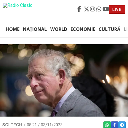
LIVE
HOME
NAȚIONAL
WORLD
ECONOMIE
CULTURĂ
L
SCI TECH
08:21 / 03/11/2023
WHATSAPP
FACEBO
TEL