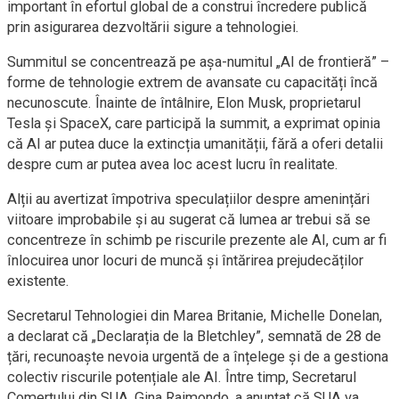
important în efortul global de a construi încredere publică
prin asigurarea dezvoltării sigure a tehnologiei.
Summitul se concentrează pe așa-numitul „AI de frontieră” –
forme de tehnologie extrem de avansate cu capacități încă
necunoscute. Înainte de întâlnire, Elon Musk, proprietarul
Tesla și SpaceX, care participă la summit, a exprimat opinia
că AI ar putea duce la extincția umanității, fără a oferi detalii
despre cum ar putea avea loc acest lucru în realitate.
Alții au avertizat împotriva speculațiilor despre amenințări
viitoare improbabile și au sugerat că lumea ar trebui să se
concentreze în schimb pe riscurile prezente ale AI, cum ar fi
înlocuirea unor locuri de muncă și întărirea prejudecăților
existente.
Secretarul Tehnologiei din Marea Britanie, Michelle Donelan,
a declarat că „Declarația de la Bletchley”, semnată de 28 de
țări, recunoaște nevoia urgentă de a înțelege și de a gestiona
colectiv riscurile potențiale ale AI. Între timp, Secretarul
Comerțului din SUA, Gina Raimondo, a anunțat că SUA va