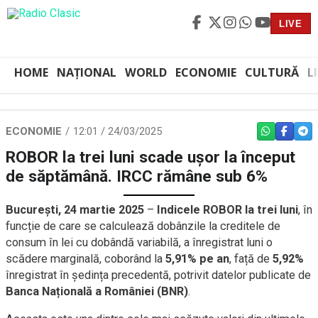
LIVE
HOME
NAȚIONAL
WORLD
ECONOMIE
CULTURĂ
L
ECONOMIE
12:01 / 24/03/2025
WHATSAPP
FACEBO
TEL
ROBOR la trei luni scade ușor la început
de săptămână. IRCC rămâne sub 6%
București, 24 martie 2025
–
Indicele ROBOR la trei luni
, în
funcție de care se calculează dobânzile la creditele de
consum în lei cu dobândă variabilă, a înregistrat luni o
scădere marginală, coborând la
5,91% pe an
, față de
5,92%
înregistrat în ședința precedentă, potrivit datelor publicate de
Banca Națională a României (BNR)
.