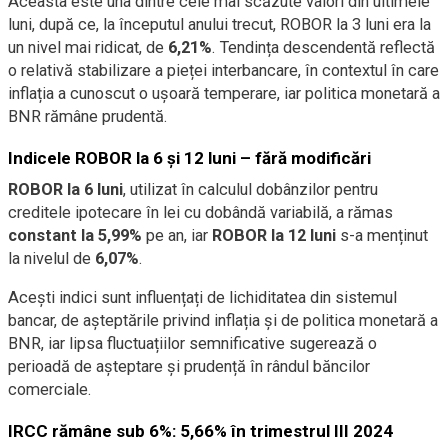
Aceasta este una dintre cele mai scăzute valori din ultimele
luni, după ce, la începutul anului trecut, ROBOR la 3 luni era la
un nivel mai ridicat, de
6,21%
. Tendința descendentă reflectă
o relativă stabilizare a pieței interbancare, în contextul în care
inflația a cunoscut o ușoară temperare, iar politica monetară a
BNR rămâne prudentă.
Indicele ROBOR la 6 și 12 luni – fără modificări
ROBOR la 6 luni
, utilizat în calculul dobânzilor pentru
creditele ipotecare în lei cu dobândă variabilă, a rămas
constant la 5,99%
pe an, iar
ROBOR la 12 luni
s-a menținut
la nivelul de
6,07%
.
Acești indici sunt influențați de lichiditatea din sistemul
bancar, de așteptările privind inflația și de politica monetară a
BNR, iar lipsa fluctuațiilor semnificative sugerează o
perioadă de așteptare și prudență în rândul băncilor
comerciale.
IRCC rămâne sub 6%: 5,66% în trimestrul III 2024