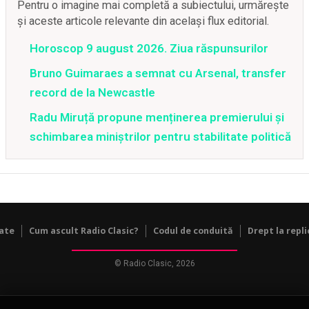
Pentru o imagine mai completă a subiectului, urmărește
și aceste articole relevante din același flux editorial.
Horoscop 9 august 2026. Ziua răspunsurilor
Bruno Guimaraes a semnat cu Arsenal, transfer
record de la Newcastle
Radu Miruță propune menținerea premierului și
schimbarea miniștrilor pentru stabilitate politică
tate
Cum ascult Radio Clasic?
Codul de conduită
Drept la repli
© Radio Clasic, 2026