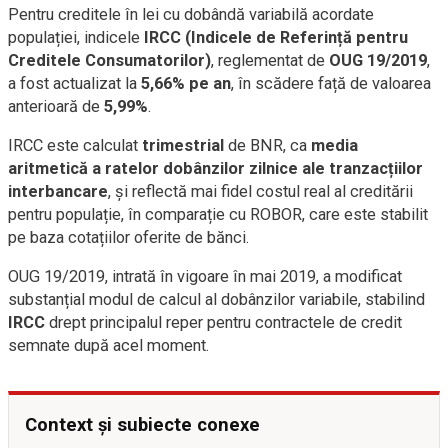
Pentru creditele în lei cu dobândă variabilă acordate
populației, indicele
IRCC (Indicele de Referință pentru
Creditele Consumatorilor)
, reglementat de
OUG 19/2019
,
a fost actualizat la
5,66% pe an
, în scădere față de valoarea
anterioară de
5,99%
.
IRCC este calculat
trimestrial
de BNR, ca
media
aritmetică a ratelor dobânzilor zilnice ale tranzacțiilor
interbancare
, și reflectă mai fidel costul real al creditării
pentru populație, în comparație cu ROBOR, care este stabilit
pe baza cotațiilor oferite de bănci.
OUG 19/2019, intrată în vigoare în mai 2019, a modificat
substanțial modul de calcul al dobânzilor variabile, stabilind
IRCC
drept principalul reper pentru contractele de credit
semnate după acel moment.
Context și subiecte conexe