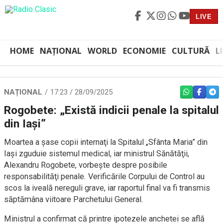
LIVE
HOME
NAȚIONAL
WORLD
ECONOMIE
CULTURĂ
L
NAȚIONAL
17:23 / 28/09/2025
WHATSAPP
FACEBO
TEL
Rogobete: „Există indicii penale la spitalul
din Iaşi”
Moartea a şase copii internaţi la Spitalul „Sfânta Maria” din
Iaşi zguduie sistemul medical, iar ministrul Sănătăţii,
Alexandru Rogobete, vorbeşte despre posibile
responsabilităţi penale. Verificările Corpului de Control au
scos la iveală nereguli grave, iar raportul final va fi transmis
săptămâna viitoare Parchetului General.
Ministrul a confirmat că printre ipotezele anchetei se află