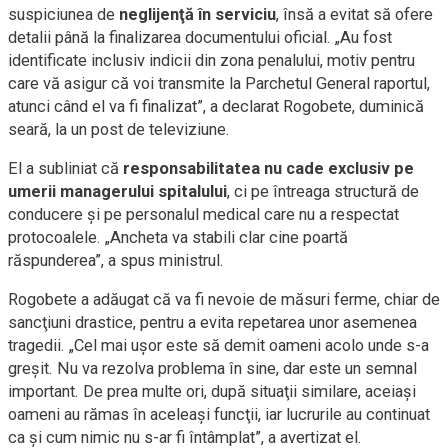
suspiciunea de
neglijenţă în serviciu
, însă a evitat să ofere
detalii până la finalizarea documentului oficial. „Au fost
identificate inclusiv indicii din zona penalului, motiv pentru
care vă asigur că voi transmite la Parchetul General raportul,
atunci când el va fi finalizat”, a declarat Rogobete, duminică
seară, la un post de televiziune.
El a subliniat că
responsabilitatea nu cade exclusiv pe
umerii managerului spitalului
, ci pe întreaga structură de
conducere şi pe personalul medical care nu a respectat
protocoalele. „Ancheta va stabili clar cine poartă
răspunderea”, a spus ministrul.
Rogobete a adăugat că va fi nevoie de măsuri ferme, chiar de
sancţiuni drastice, pentru a evita repetarea unor asemenea
tragedii. „Cel mai uşor este să demit oameni acolo unde s-a
greşit. Nu va rezolva problema în sine, dar este un semnal
important. De prea multe ori, după situaţii similare, aceiaşi
oameni au rămas în aceleaşi funcţii, iar lucrurile au continuat
ca şi cum nimic nu s-ar fi întâmplat”, a avertizat el.