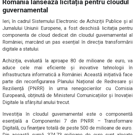
România lansează licitația pentru cloudul
guvernamental
Ieri, în cadrul Sistemului Electronic de Achiziții Publice și al
Jurnalului Uniunii Europene, a fost deschisă licitația pentru
componenta de cloud dedicat din cloudul guvernamental al
României, marcând un pas esențial în direcția transformării
digitale a statului.
Achiziția, evaluată la aproape 80 de milioane de euro, va
aduce cele mai eficiente și inovative tehnologii în
infrastructura informatică a României. Această inițiativă face
parte din reconfigurarea Planului Național de Redresare și
Reziliență (PNRR) în urma renegocierilor cu Comisia
Europeană, obținută de Ministerul Comunicațiilor și Inovației
Digitale la sfârșitul anului trecut.
Investiția în cloudul guvernamental este o componentă
esențială a Componentei 7 din PNRR – Transformare
Digitală, cu finanțare totală de peste 500 de milioane de euro.
Din această sumă, 374,73 milioane de euro sunt alocate