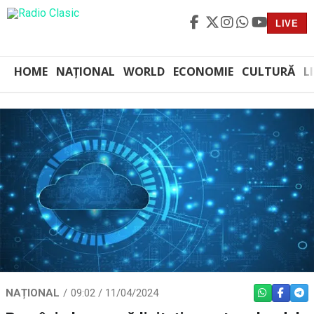
LIVE
HOME
NAȚIONAL
WORLD
ECONOMIE
CULTURĂ
L
NAȚIONAL
09:02 / 11/04/2024
WHATSAPP
FACEBO
TEL