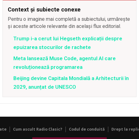
Context și subiecte conexe
Pentru o imagine mai completă a subiectului, urmărește
și aceste articole relevante din același flux editorial.
Trump i-a cerut lui Hegseth explicații despre
epuizarea stocurilor de rachete
Meta lansează Muse Code, agentul AI care
revoluționează programarea
Beijing devine Capitala Mondială a Arhitecturii în
2029, anunțat de UNESCO
tate
Cum ascult Radio Clasic?
Codul de conduită
Drept la repli