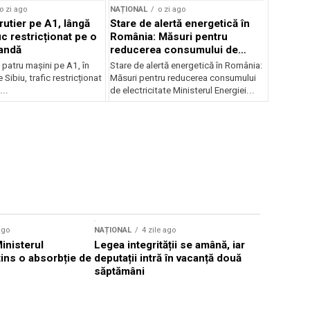
o zi ago
NAȚIONAL
o zi ago
rutier pe A1, lângă
Stare de alertă energetică în
fic restricționat pe o
România: Măsuri pentru
andă
reducerea consumului de
electricitate
patru mașini pe A1, în
Stare de alertă energetică în România:
 Sibiu, trafic restricționat
Măsuri pentru reducerea consumului
..
de electricitate Ministerul Energiei...
ago
NAȚIONAL
4 zile ago
NAȚIONAL
Ministerul
Legea integrității se amână, iar
Florin Mit
atins o absorbție de
deputații intră în vacanță două
Constanţa,
săptămâni
Parchetul