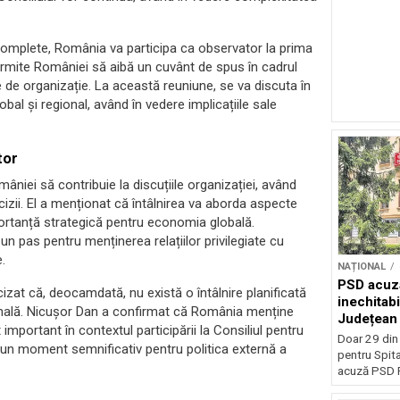
 complete, România va participa ca observator la prima
ermite României să aibă un cuvânt de spus în cadrul
ate de organizație. La această reuniune, se va discuta în
obal și regional, având în vedere implicațiile sale
tor
âniei să contribuie la discuțiile organizației, având
zii. El a menționat că întâlnirea va aborda aspecte
mportanță strategică pentru economia globală.
un pas pentru menținerea relațiilor privilegiate cu
.
NAȚIONAL
PSD acuză
ecizat că, deocamdată, nu există o întâlnire planificată
inechitabi
ormală. Nicușor Dan a confirmat că România menține
Județean 
mportant în contextul participării la Consiliul pentru
Doar 29 din
 un moment semnificativ pentru politica externă a
pentru Spita
acuză PSD P