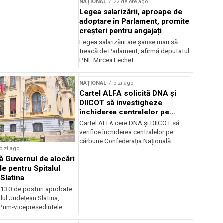
NAȚIONAL
22 de ore ago
Legea salarizării, aproape de
adoptare în Parlament, promite
creșteri pentru angajați
Legea salarizării are șanse mari să
treacă de Parlament, afirmă deputatul
PNL Mircea Fechet...
NAȚIONAL
o zi ago
Cartel ALFA solicită DNA și
DIICOT să investigheze
închiderea centralelor pe
cărbune
Cartel ALFA cere DNA și DIICOT să
verifice închiderea centralelor pe
cărbune Confederația Națională...
o zi ago
 Guvernul de alocări
le pentru Spitalul
Slatina
 130 de posturi aprobate
lul Județean Slatina,
rim-vicepreședintele...