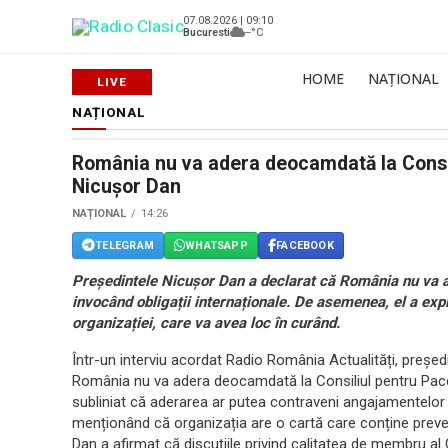
07.08.2026 | 09:10
Bucuresti
--°C
HOME
NAȚIONAL
NAȚIONAL
România nu va adera deocamdată la Consili
Nicușor Dan
NAȚIONAL
14:26
TELEGRAM
WHATSAPP
FACEBOOK
Președintele Nicușor Dan a declarat că România nu va a
invocând obligații internaționale. De asemenea, el a expl
organizației, care va avea loc în curând.
Într-un interviu acordat Radio România Actualități, președ
România nu va adera deocamdată la Consiliul pentru Pace 
subliniat că aderarea ar putea contraveni angajamentelor
menționând că organizația are o cartă care conține preve
Dan a afirmat că discuțiile privind calitatea de membru al