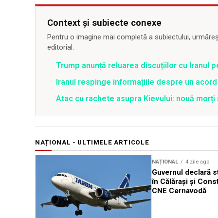
Context și subiecte conexe
Pentru o imagine mai completă a subiectului, urmărește
editorial.
Trump anunță reluarea discuțiilor cu Iranul 
Iranul respinge informațiile despre un aco
Atac cu rachete asupra Kievului: nouă morți
NAȚIONAL - ULTIMELE ARTICOLE
NAȚIONAL
4 zile ago
Guvernul declară st
în Călărași și Cons
CNE Cernavodă