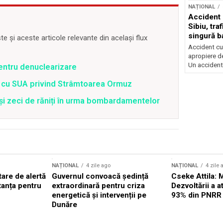
NAȚIONAL
Accident 
Sibiu, tra
singură b
 și aceste articole relevante din același flux
Accident cu 
apropiere de
Un accident.
pentru denuclearizare
rd cu SUA privind Strâmtoarea Ormuz
 și zeci de răniți în urma bombardamentelor
NAȚIONAL
4 zile ago
NAȚIONAL
4 zile 
are de alertă
Guvernul convoacă ședință
Cseke Attila: 
tanța pentru
extraordinară pentru criza
Dezvoltării a 
energetică și intervenții pe
93% din PNRR
Dunăre