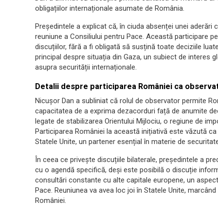
obligațiilor internaționale asumate de România.
Președintele a explicat că, în ciuda absenței unei aderări
reuniune a Consiliului pentru Pace. Această participare p
discuțiilor, fără a fi obligată să susțină toate deciziile lu
principal despre situația din Gaza, un subiect de interes gl
asupra securității internaționale.
Detalii despre participarea României ca observa
Nicușor Dan a subliniat că rolul de observator permite Rom
capacitatea de a exprima dezacorduri față de anumite deci
legate de stabilizarea Orientului Mijlociu, o regiune de i
Participarea României la această inițiativă este văzută ca 
Statele Unite, un partener esențial în materie de securitate
În ceea ce privește discuțiile bilaterale, președintele a pr
cu o agendă specifică, deși este posibilă o discuție inf
consultări constante cu alte capitale europene, un aspect i
Pace. Reuniunea va avea loc joi în Statele Unite, marcând
României.