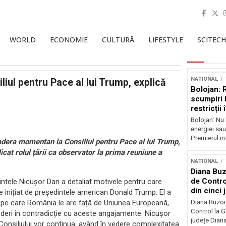
WORLD
ECONOMIE
CULTURĂ
LIFESTYLE
SCITECH
NAȚIONAL
ul pentru Pace al lui Trump, explică
Bolojan: 
scumpiri 
restricții
Bolojan: Nu 
energiei sau
Premierul int
dera momentan la Consiliul pentru Pace al lui Trump,
icat rolul țării ca observator la prima reuniune a
NAȚIONAL
Diana Buz
de Contro
intele Nicușor Dan a detaliat motivele pentru care
din cinci 
inițiat de președintele american Donald Trump. El a
 pe care România le are față de Uniunea Europeană,
Diana Buzoi
Control la 
deri în contradicție cu aceste angajamente. Nicușor
județe Diana
 Consiliului vor continua, având în vedere complexitatea