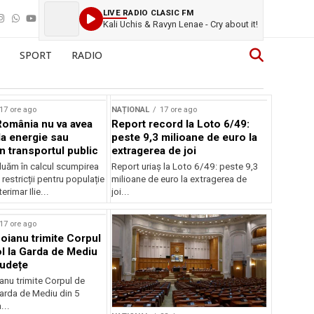
LIVE RADIO CLASIC FM
Kali Uchis & Ravyn Lenae - Cry about it!
SPORT
RADIO
17 ore ago
NAȚIONAL
17 ore ago
România nu va avea
Report record la Loto 6/49:
la energie sau
peste 9,3 milioane de euro la
 în transportul public
extragerea de joi
luăm în calcul scumpirea
Report uriaș la Loto 6/49: peste 9,3
 restricții pentru populație
milioane de euro la extragerea de
erimar Ilie...
joi...
17 ore ago
oianu trimite Corpul
l la Garda de Mediu
județe
anu trimite Corpul de
Garda de Mediu din 5
...