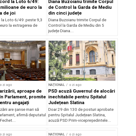
cord la Loto 6/49:
Diana Buzoianu trimite Corpul
 milioane de euro la
de Control la Garda de Mediu
a de joi
din cinci județe
 la Loto 6/49: peste 9,3
Diana Buzoianu trimite Corpul de
euro la extragerea de
Control la Garda de Mediu din 5
județe Diana...
o zi ago
NAȚIONAL
o zi ago
arizării, aproape de
PSD acuză Guvernul de alocări
în Parlament, promite
inechitabile pentru Spitalul
entru angajați
Județean Slatina
zării are șanse mari să
Doar 29 din 130 de posturi aprobate
arlament, afirmă deputatul
pentru Spitalul Județean Slatina,
Fechet...
acuză PSD Prim-vicepreședintele...
o zi ago
NAȚIONAL
o zi ago