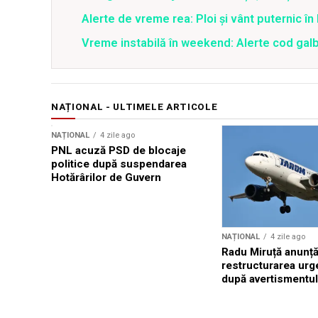
Alerte de vreme rea: Ploi și vânt puternic în 
Vreme instabilă în weekend: Alerte cod galben
NAȚIONAL - ULTIMELE ARTICOLE
NAȚIONAL
4 zile ago
PNL acuză PSD de blocaje
politice după suspendarea
Hotărârilor de Guvern
NAȚIONAL
4 zile ago
Radu Miruță anunț
restructurarea ur
după avertismentu