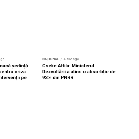
ago
NAȚIONAL
4 zile ago
NAȚIONAL
oacă ședință
Cseke Attila: Ministerul
Legea inte
pentru criza
Dezvoltării a atins o absorbție de
deputații 
ntervenții pe
93% din PNRR
săptămân