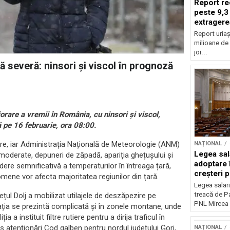
Report re
peste 9,3
extragere
Report uriaș
milioane de 
joi...
 severă: ninsori și viscol în prognoză
rare a vremii în România, cu ninsori și viscol,
 pe 16 februarie, ora 08:00.
are, iar Administrația Națională de Meteorologie (ANM)
NAȚIONAL
Legea sal
moderate, depuneri de zăpadă, apariția ghețușului și
adoptare 
dere semnificativă a temperaturilor în întreaga țară,
creșteri p
mene vor afecta majoritatea regiunilor din țară.
Legea salari
treacă de P
dețul Dolj a mobilizat utilajele de deszăpezire pe
PNL Mircea 
ația se prezintă complicată și în zonele montane, unde
a instituit filtre rutiere pentru a dirija traficul în
s atenționări Cod galben pentru nordul județului Gorj,
NAȚIONAL