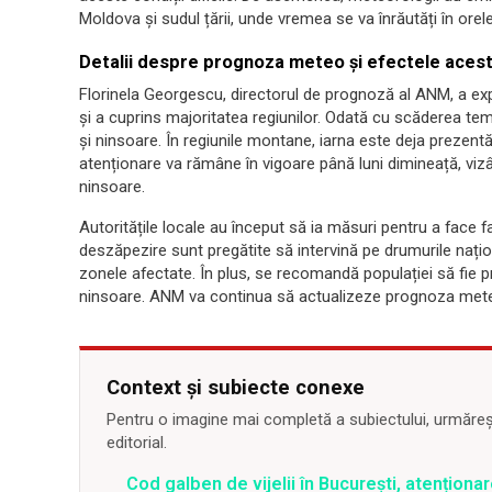
Moldova și sudul țării, unde vremea se va înrăutăți în ore
Detalii despre prognoza meteo și efectele acest
Florinela Georgescu, directorul de prognoză al ANM, a expli
și a cuprins majoritatea regiunilor. Odată cu scăderea temp
și ninsoare. În regiunile montane, iarna este deja prezentă
atenționare va rămâne în vigoare până luni dimineață, vizân
ninsoare.
Autoritățile locale au început să ia măsuri pentru a face f
deszăpezire sunt pregătite să intervină pe drumurile națion
zonele afectate. În plus, se recomandă populației să fie pru
ninsoare. ANM va continua să actualizeze prognoza meteo ș
Context și subiecte conexe
Pentru o imagine mai completă a subiectului, urmărește
editorial.
Cod galben de vijelii în București, atențion