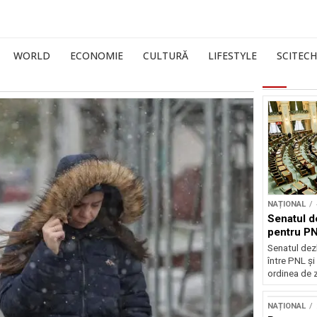
WORLD
ECONOMIE
CULTURĂ
LIFESTYLE
SCITECH
NAȚIONAL
Senatul d
pentru PN
Senatul dez
între PNL ș
ordinea de z
NAȚIONAL