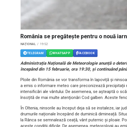
România se pregătește pentru o nouă iarnă
NAȚIONAL
19:52
TELEGRAM
WHATSAPP
FACEBOOK
Administrația Națională de Meteorologie anunță o deterio
începând din 15 februarie, ora 19:30, și continuând până
Ploile din România se vor transforma în lapoviță și ninso
a emis o informare meteo care preconizează precipitații 
intensificări ale vântului. De asemenea, se așteaptă o scă
însoțită de mai multe atenționări Cod galben. Aceste feno
În Oltenia, ninsorile au început deja să se instaleze, iar ju
drumurile naționale începând de duminică dimineață. Situ
la Rânca se semnalează ceață, vânt puternic și ploaie. Poliția 
aceste condiții dificile. De asemenea, meteorologii au emi