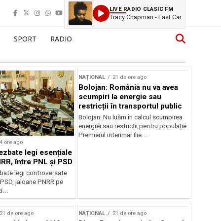
LIVE RADIO CLASIC FM
Tracy Chapman - Fast Car
SPORT
RADIO
NAȚIONAL
21 de ore ago
Bolojan: România nu va avea
scumpiri la energie sau
restricții în transportul public
Bolojan: Nu luăm în calcul scumpirea
energiei sau restricții pentru populație
Premierul interimar Ilie...
4 ore ago
ezbate legi esențiale
RR, între PNL și PSD
bate legi controversate
i PSD, jaloane PNRR pe
i...
21 de ore ago
NAȚIONAL
21 de ore ago