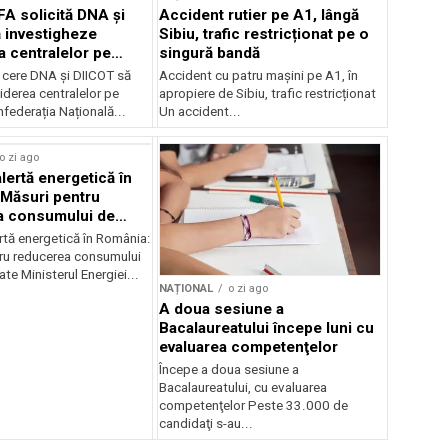
FA solicită DNA și
Accident rutier pe A1, lângă
 investigheze
Sibiu, trafic restricționat pe o
a centralelor pe
singură bandă
 cere DNA și DIICOT să
Accident cu patru mașini pe A1, în
hiderea centralelor pe
apropiere de Sibiu, trafic restricționat
federația Națională...
Un accident...
o zi ago
lertă energetică în
Măsuri pentru
a consumului de
ate
rtă energetică în România:
ru reducerea consumului
ate Ministerul Energiei...
NAȚIONAL
o zi ago
A doua sesiune a
Bacalaureatului începe luni cu
evaluarea competenţelor
Începe a doua sesiune a
Bacalaureatului, cu evaluarea
competenţelor Peste 33.000 de
candidaţi s-au...