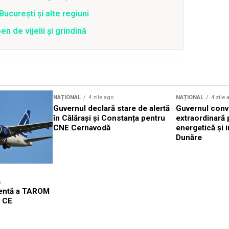
București și alte regiuni
 de vijelii și grindină
NAȚIONAL
4 zile ago
NAȚIONAL
4 zile 
Guvernul declară stare de alertă
Guvernul conv
în Călărași și Constanța pentru
extraordinară 
CNE Cernavodă
energetică și i
Dunăre
ă
gentă a TAROM
l CE