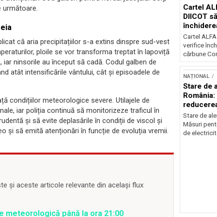
Cartel AL
le următoare.
DIICOT să
închidere
eia
cărbune
Cartel ALFA
cat că aria precipitațiilor s-a extins dinspre sud-vest
verifice înc
eraturilor, ploile se vor transforma treptat în lapoviță
cărbune Con
, iar ninsorile au început să cadă. Codul galben de
d atât intensificările vântului, cât și episoadele de
NAȚIONAL
Stare de a
România: 
ață condițiilor meteorologice severe. Utilajele de
reducere
ale, iar poliția continuă să monitorizeze traficul în
electricit
Stare de ale
dentă și să evite deplasările în condiții de viscol și
Măsuri pent
i să emită atenționări în funcție de evoluția vremii.
de electricit
 și aceste articole relevante din același flux
are meteorologică până la ora 21:00