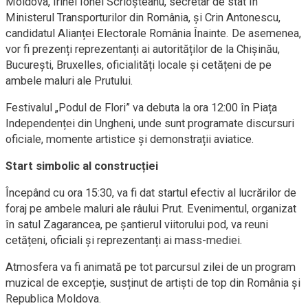
Moldova, Irinel Ionel Scrioșteanu, secretar de stat în
Ministerul Transporturilor din România, și Crin Antonescu,
candidatul Alianței Electorale România Înainte. De asemenea,
vor fi prezenți reprezentanți ai autorităților de la Chișinău,
București, Bruxelles, oficialități locale și cetățeni de pe
ambele maluri ale Prutului.
Festivalul „Podul de Flori” va debuta la ora 12:00 în Piața
Independenței din Ungheni, unde sunt programate discursuri
oficiale, momente artistice și demonstrații aviatice.
Start simbolic al construcției
Începând cu ora 15:30, va fi dat startul efectiv al lucrărilor de
foraj pe ambele maluri ale râului Prut. Evenimentul, organizat
în satul Zagarancea, pe șantierul viitorului pod, va reuni
cetățeni, oficiali și reprezentanți ai mass-mediei.
Atmosfera va fi animată pe tot parcursul zilei de un program
muzical de excepție, susținut de artiști de top din România și
Republica Moldova.