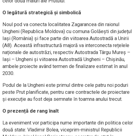
celor două maluri ale Prutului.
O legătură strategică și simbolică
Noul pod va conecta localitatea Zagarancea din raionul
Ungheni (Republica Moldova) cu comuna Golăești din județul
Iași (România) și face parte din viitoarea Autostradă a Unirii
(A8). Această infrastructură majoră va interconecta rețelele
naționale de autostrăzi, respectiv Autostrada Târgu Mureș –
Iași – Ungheni și viitoarea Autostradă Ungheni – Chișinău,
ambele proiecte având termen de finalizare estimat în anul
2030.
Podul de la Ungheni este primul dintre cele patru noi poduri
peste Prut planificate, pentru care contractele de proiectare
și execuție au fost deja semnate în toamna anului trecut.
O prezență de rang înalt
La eveniment vor participa nume importante din politica celor
două state: Vladimir Bolea, viceprim-ministrul Republicii