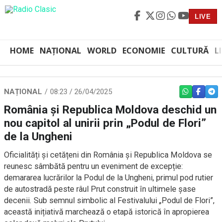
LIVE
HOME
NAȚIONAL
WORLD
ECONOMIE
CULTURĂ
L
NAȚIONAL
08:23 / 26/04/2025
WHATSAPP
FACEBO
TEL
România și Republica Moldova deschid un
nou capitol al unirii prin „Podul de Flori”
de la Ungheni
Oficialități și cetățeni din România și Republica Moldova se
reunesc sâmbătă pentru un eveniment de excepție:
demararea lucrărilor la Podul de la Ungheni, primul pod rutier
de autostradă peste râul Prut construit în ultimele șase
decenii. Sub semnul simbolic al Festivalului „Podul de Flori”,
această inițiativă marchează o etapă istorică în apropierea