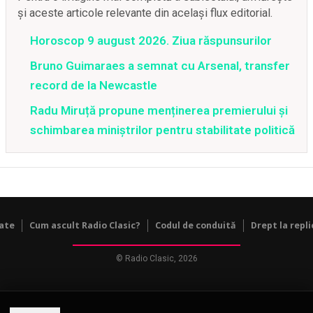
și aceste articole relevante din același flux editorial.
Horoscop 9 august 2026. Ziua răspunsurilor
Bruno Guimaraes a semnat cu Arsenal, transfer
record de la Newcastle
Radu Miruță propune menținerea premierului și
schimbarea miniștrilor pentru stabilitate politică
tate
Cum ascult Radio Clasic?
Codul de conduită
Drept la repli
© Radio Clasic, 2026