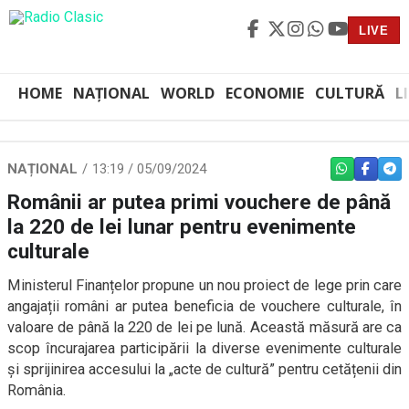
LIVE
HOME
NAȚIONAL
WORLD
ECONOMIE
CULTURĂ
L
NAȚIONAL
13:19 / 05/09/2024
WHATSAPP
FACEBO
TEL
Românii ar putea primi vouchere de până
la 220 de lei lunar pentru evenimente
culturale
Ministerul Finanțelor propune un nou proiect de lege prin care
angajații români ar putea beneficia de vouchere culturale, în
valoare de până la 220 de lei pe lună. Această măsură are ca
scop încurajarea participării la diverse evenimente culturale
și sprijinirea accesului la „acte de cultură” pentru cetățenii din
România.