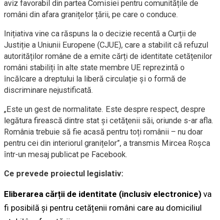
aviz favorabil din partea Comisiei pentru comunitățile de
români din afara granițelor țării, pe care o conduce.
Inițiativa vine ca răspuns la o decizie recentă a Curții de
Justiție a Uniunii Europene (CJUE), care a stabilit că refuzul
autorităților române de a emite cărți de identitate cetățenilor
români stabiliți în alte state membre UE reprezintă o
încălcare a dreptului la liberă circulație și o formă de
discriminare nejustificată.
„Este un gest de normalitate. Este despre respect, despre
legătura firească dintre stat şi cetăţenii săi, oriunde s-ar afla.
România trebuie să fie acasă pentru toți românii – nu doar
pentru cei din interiorul granițelor”, a transmis Mircea Roșca
într-un mesaj publicat pe Facebook.
Ce prevede proiectul legislativ:
Eliberarea cărții de identitate (inclusiv electronice)
va
fi posibilă și pentru cetățenii români care au domiciliul