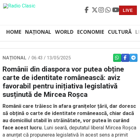
LIVE
HOME
NAȚIONAL
WORLD
ECONOMIE
CULTURĂ
L
NAȚIONAL
06:43 / 13/05/2025
WHATSAPP
FACEBO
TEL
Românii din diaspora vor putea obține
carte de identitate românească: aviz
favorabil pentru inițiativa legislativă
susținută de Mircea Roșca
Românii care trăiesc în afara granițelor țării, dar doresc
să obțină o carte de identitate românească, chiar dacă
au domiciliul stabil în străinătate, vor putea în curând
face acest lucru.
Luni seară, deputatul liberal Mircea Roșca
a anunțat că propunerea legislativă în acest sens a primit