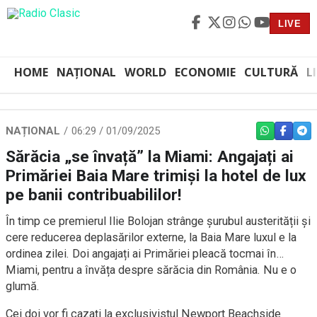
LIVE
HOME
NAȚIONAL
WORLD
ECONOMIE
CULTURĂ
L
NAȚIONAL
06:29 / 01/09/2025
WHATSAPP
FACEBO
TEL
Sărăcia „se învață” la Miami: Angajați ai
Primăriei Baia Mare trimiși la hotel de lux
pe banii contribuabililor!
În timp ce premierul Ilie Bolojan strânge șurubul austerității și
cere reducerea deplasărilor externe, la Baia Mare luxul e la
ordinea zilei. Doi angajați ai Primăriei pleacă tocmai în…
Miami, pentru a învăța despre sărăcia din România. Nu e o
glumă.
Cei doi vor fi cazați la exclusivistul Newport Beachside