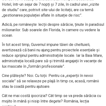
Hotel, într-un sejur de 7 nopți și 7 zile, în cadrul unei „vizite
de studiu” care, potrivit site-ului de licitații, are ca temă
„gestionarea populației aflate în situație de risc”.
Adică, pe românește: lecții despre sărăcie, ținute în paradisul
milionarilor. Sub soarele din Florida, în camere cu vedere la
ocean.
În tot acest timp, Guvernul impune tăieri de cheltuieli,
avertizează că banii nu ajung pentru proiectele esențiale și
reduce sprijinul pentru administrațiile locale. Iar la Baia Mare,
administrația locală pare să-și trimită angajații în vacanțe de
lux mascate în „formări profesionale”.
Cine plătește? Noi. Cu toții. Pentru ca „experții în nevoi
sociale” să se relaxeze pe plajă în timp ce, acasă, românii
stau la coadă pentru ajutoare.
Cât ne mai costă ipocrizia? Cât timp se va preda sărăcia cu
mojito în mână și nisip între degete? România, lecția