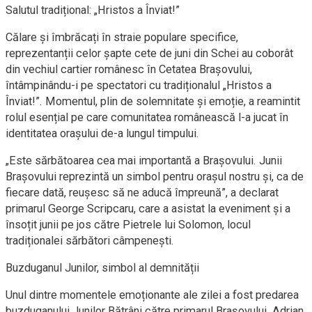
Salutul tradițional: „Hristos a Înviat!”
Călare și îmbrăcați în straie populare specifice,
reprezentanții celor șapte cete de juni din Schei au coborât
din vechiul cartier românesc în Cetatea Brașovului,
întâmpinându-i pe spectatori cu tradiționalul „Hristos a
Înviat!”. Momentul, plin de solemnitate și emoție, a reamintit
rolul esențial pe care comunitatea românească l-a jucat în
identitatea orașului de-a lungul timpului.
„Este sărbătoarea cea mai importantă a Brașovului. Junii
Brașovului reprezintă un simbol pentru orașul nostru și, ca de
fiecare dată, reușesc să ne aducă împreună”, a declarat
primarul George Scripcaru, care a asistat la eveniment și a
însoțit junii pe jos către Pietrele lui Solomon, locul
tradiționalei sărbători câmpenești.
Buzduganul Junilor, simbol al demnității
Unul dintre momentele emoționante ale zilei a fost predarea
buzduganului Junilor Bătrâni către primarul Brașovului. Adrian