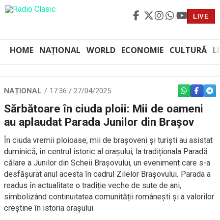
LIVE
HOME
NAȚIONAL
WORLD
ECONOMIE
CULTURĂ
L
NAȚIONAL
17:36 / 27/04/2025
WHATSAPP
FACEBO
TEL
Sărbătoare în ciuda ploii: Mii de oameni
au aplaudat Parada Junilor din Brașov
În ciuda vremii ploioase, mii de brașoveni și turiști au asistat
duminică, în centrul istoric al orașului, la tradiționala Paradă
călare a Junilor din Scheii Brașovului, un eveniment care s-a
desfășurat anul acesta în cadrul Zilelor Brașovului. Parada a
readus în actualitate o tradiție veche de sute de ani,
simbolizând continuitatea comunității românești și a valorilor
creștine în istoria orașului.