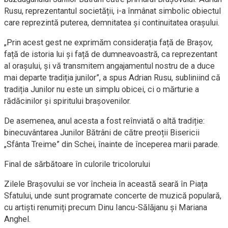
Rusu, reprezentantul societății, i-a înmânat simbolic obiectul
care reprezintă puterea, demnitatea și continuitatea orașului.
„Prin acest gest ne exprimăm considerația față de Brașov,
față de istoria lui și față de dumneavoastră, ca reprezentant
al orașului, și vă transmitem angajamentul nostru de a duce
mai departe tradiția junilor”, a spus Adrian Rusu, subliniind că
tradiția Junilor nu este un simplu obicei, ci o mărturie a
rădăcinilor și spiritului brașovenilor.
De asemenea, anul acesta a fost reînviată o altă tradiție:
binecuvântarea Junilor Bătrâni de către preoții Bisericii
„Sfânta Treime” din Schei, înainte de începerea marii parade.
Final de sărbătoare în culorile tricolorului
Zilele Brașovului se vor încheia în această seară în Piața
Sfatului, unde sunt programate concerte de muzică populară,
cu artiști renumiți precum Dinu Iancu-Sălăjanu și Mariana
Anghel.