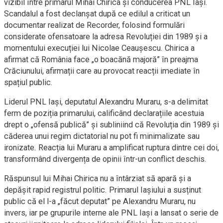
vizibil între primarul Mihai Chirica și conducerea PNL Iași.
Scandalul a fost declanșat după ce edilul a criticat un
documentar realizat de Recorder, folosind formulări
considerate ofensatoare la adresa Revoluției din 1989 și a
momentului execuției lui Nicolae Ceaușescu. Chirica a
afirmat că România face „o boacănă majoră” în preajma
Crăciunului, afirmații care au provocat reacții imediate în
spațiul public.
Liderul PNL Iași, deputatul Alexandru Muraru, s-a delimitat
ferm de poziția primarului, calificând declarațiile acestuia
drept o „ofensă publică” și subliniind că Revoluția din 1989 și
căderea unui regim dictatorial nu pot fi minimalizate sau
ironizate. Reacția lui Muraru a amplificat ruptura dintre cei doi,
transformând divergența de opinii într-un conflict deschis.
Răspunsul lui Mihai Chirica nu a întârziat să apară și a
depășit rapid registrul politic. Primarul Iașiului a susținut
public că el l-a „făcut deputat” pe Alexandru Muraru, nu
invers, iar pe grupurile interne ale PNL Iași a lansat o serie de