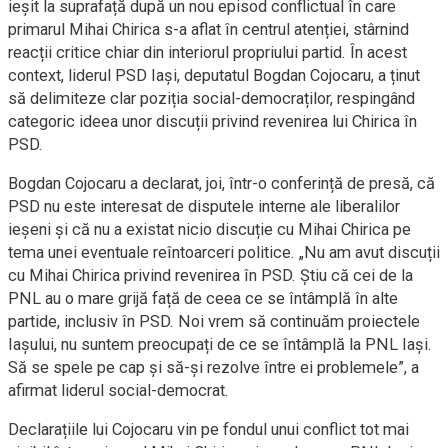
ieșit la suprafață după un nou episod conflictual în care
primarul Mihai Chirica s-a aflat în centrul atenției, stârnind
reacții critice chiar din interiorul propriului partid. În acest
context, liderul PSD Iași, deputatul Bogdan Cojocaru, a ținut
să delimiteze clar poziția social-democraților, respingând
categoric ideea unor discuții privind revenirea lui Chirica în
PSD.
Bogdan Cojocaru a declarat, joi, într-o conferință de presă, că
PSD nu este interesat de disputele interne ale liberalilor
ieșeni și că nu a existat nicio discuție cu Mihai Chirica pe
tema unei eventuale reîntoarceri politice. „Nu am avut discuții
cu Mihai Chirica privind revenirea în PSD. Știu că cei de la
PNL au o mare grijă față de ceea ce se întâmplă în alte
partide, inclusiv în PSD. Noi vrem să continuăm proiectele
Iașului, nu suntem preocupați de ce se întâmplă la PNL Iași.
Să se spele pe cap și să-și rezolve între ei problemele”, a
afirmat liderul social-democrat.
Declarațiile lui Cojocaru vin pe fondul unui conflict tot mai