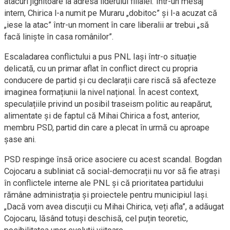
atacuri jignitoare la adresa liderului filialei. Într-un mesaj
intern, Chirica l-a numit pe Muraru „dobitoc” și l-a acuzat că
„iese la atac” într-un moment în care liberalii ar trebui „să
facă liniște în casa românilor”.
Escaladarea conflictului a pus PNL Iași într-o situație
delicată, cu un primar aflat în conflict direct cu propria
conducere de partid și cu declarații care riscă să afecteze
imaginea formațiunii la nivel național. În acest context,
speculațiile privind un posibil traseism politic au reapărut,
alimentate și de faptul că Mihai Chirica a fost, anterior,
membru PSD, partid din care a plecat în urmă cu aproape
șase ani.
PSD respinge însă orice asociere cu acest scandal. Bogdan
Cojocaru a subliniat că social-democrații nu vor să fie atrași
în conflictele interne ale PNL și că prioritatea partidului
rămâne administrația și proiectele pentru municipiul Iași.
„Dacă vom avea discuții cu Mihai Chirica, veți afla”, a adăugat
Cojocaru, lăsând totuși deschisă, cel puțin teoretic,