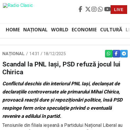
LIVE
HOME
NAȚIONAL
WORLD
ECONOMIE
CULTURĂ
L
NAȚIONAL
14:31 / 18/12/2025
WHATSAPP
FACEBO
TEL
Scandal la PNL Iași, PSD refuză jocul lui
Chirica
Conflictul deschis din interiorul PNL Iași, declanșat de
declarațiile controversate ale primarului Mihai Chirica,
provoacă reacții dure și repoziționări politice, însă PSD
respinge ferm orice speculație privind o eventuală
revenire a edilului în partid.
Tensiunile din filiala ieșeană a Partidului Național Liberal au