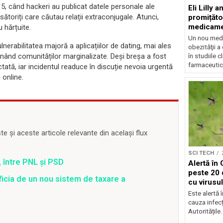
5, când hackeri au publicat datele personale ale
Eli Lilly 
sătoriți care căutau relații extraconjugale. Atunci,
promițăto
medicamen
 hărțuite.
Un nou med
nerabilitatea majoră a aplicațiilor de dating, mai ales
obezităţii a
ținând comunităților marginalizate. Deși breșa a fost
în studiile c
farmaceutic.
ectată, iar incidentul readuce în discuție nevoia urgentă
 online.
 și aceste articole relevante din același flux
SCI TECH
 între PNL și PSD
Alertă în 
peste 20 
ficia de un nou sistem de taxare a
cu virusu
Este alertă 
cauza infecț
Autoritățile.