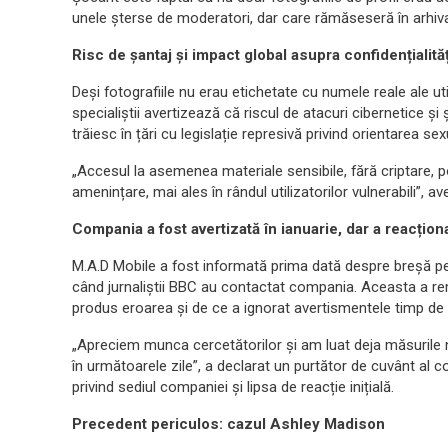
unele șterse de moderatori, dar care rămăseseră în arhiv
Risc de șantaj și impact global asupra confidențialităț
Deși fotografiile nu erau etichetate cu numele reale ale util
specialiștii avertizează că riscul de atacuri cibernetice ș
trăiesc în țări cu legislație represivă privind orientarea sex
„Accesul la asemenea materiale sensibile, fără criptare, p
amenințare, mai ales în rândul utilizatorilor vulnerabili”, 
Compania a fost avertizată în ianuarie, dar a reacțion
M.A.D Mobile a fost informată prima dată despre breșă pe 
când jurnaliștii BBC au contactat compania. Aceasta a re
produs eroarea și de ce a ignorat avertismentele timp de 
„Apreciem munca cercetătorilor și am luat deja măsurile 
în următoarele zile”, a declarat un purtător de cuvânt al 
privind sediul companiei și lipsa de reacție inițială.
Precedent periculos: cazul Ashley Madison