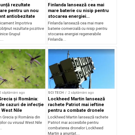
anunță rezultate
Finlanda lansează cea mai
are pentru un nou
mare baterie cu nisip pentru
t antiobezitate
stocarea energiei
regenerabile
icament împotriva
Finlanda lansează cea mai mare
 obţinut rezultate pozitive
baterie comercială cu nisip pentru
linice Grupul
stocarea energiei regenerabile
..
Finlanda...
2 săptămâni ago
SCI TECH
2 săptămâni ago
Grecia și România:
Lockheed Martin lansează
de cazuri de infecție
rachete Patriot mai ieftine
l West Nile
pentru a combate dronele
în Grecia și România din
Lockheed Martin lansează rachete
iilor cu virusul West Nile
Patriot mai accesibile pentru
..
combaterea dronelor Lockheed
Martin a anunțat...