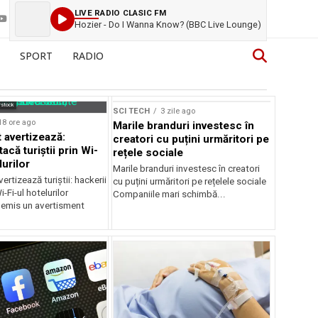
LIVE RADIO CLASIC FM
Hozier - Do I Wanna Know? (BBC Live Lounge)
SPORT
RADIO
Sursă foto: Shutterstock
rstock
SCI TECH
3 zile ago
18 ore ago
Marile branduri investesc în
 avertizează:
creatori cu puțini urmăritori pe
tacă turiștii prin Wi-
rețele sociale
lurilor
Marile branduri investesc în creatori
ertizează turiștii: hackerii
cu puțini urmăritori pe rețelele sociale
-Fi-ul hotelurilor
Companiile mari schimbă...
 emis un avertisment