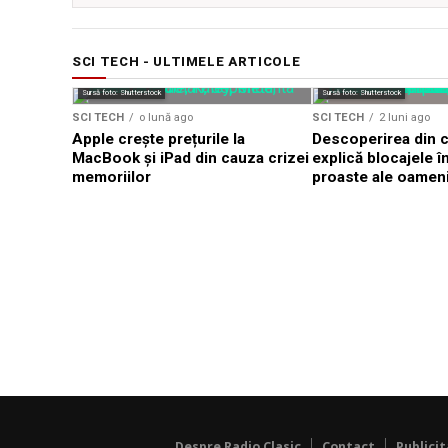
SCI TECH - ULTIMELE ARTICOLE
Sursă foto: Shutterstock
Sursă foto: Shutterstock
SCI TECH
o lună ago
SCI TECH
2 luni ago
Apple crește prețurile la
Descoperirea din c
MacBook și iPad din cauza crizei
explică blocajele î
memoriilor
proaste ale oameni
Despre Radio Clasic
Contact
Publici