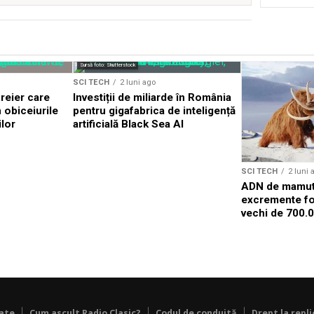
Sursă foto: Shutterstock
SCI TECH
2 luni ago
reier care
Investiții de miliarde în România
n obiceiurile
pentru gigafabrica de inteligență
lor
artificială Black Sea AI
SCI TECH
2 luni 
ADN de mamut 
excremente fos
vechi de 700.0
tate
Cum ascult Radio Clasic?
Codul de conduită
Drept la repli