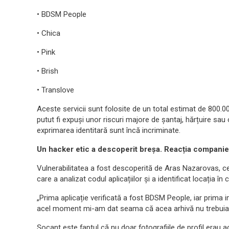
• BDSM People
• Chica
• Pink
• Brish
• Translove
Aceste servicii sunt folosite de un total estimat de 800.000 
putut fi expuși unor riscuri majore de șantaj, hărțuire sau
exprimarea identitară sunt încă incriminate.
Un hacker etic a descoperit breșa. Reacția companiei,
Vulnerabilitatea a fost descoperită de Aras Nazarovas, ce
care a analizat codul aplicațiilor și a identificat locația în
„Prima aplicație verificată a fost BDSM People, iar prima i
acel moment mi-am dat seama că acea arhivă nu trebuia s
Șocant este faptul că nu doar fotografiile de profil erau ac