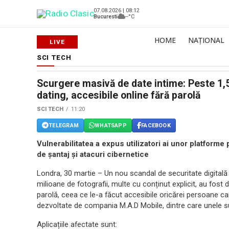
07.08.2026 | 08:12
Bucuresti
--°C
HOME
NAȚIONAL
SCI TECH
Scurgere masivă de date intime: Peste 1,5 
dating, accesibile online fără parolă
SCI TECH
11:20
TELEGRAM
WHATSAPP
FACEBOOK
Vulnerabilitatea a expus utilizatori ai unor platform
de șantaj și atacuri cibernetice
Londra, 30 martie – Un nou scandal de securitate digitală l
milioane de fotografii, multe cu conținut explicit, au fost 
parolă, ceea ce le-a făcut accesibile oricărei persoane car
dezvoltate de compania M.A.D Mobile, dintre care unele 
Aplicațiile afectate sunt: