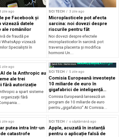
3 zile ago
SCI TECH
3 zile ago
de pe Facebook și
Microplasticele pot afecta
vizează datele
sarcina: noi dovezi despre
 ale românilor
riscurile pentru făt
ivă de fraudă pe
Noi dovezi despre efectele
i WhatsApp vizează
microplasticelor în sarcină: pot
ilor Specialiștii în
traversa placenta și modifica
.
hormonii Un...
Sursă foto: Shutterstock
5 zile ago
SCI TECH
5 zile ago
AI de la Anthropic au
Comisia Europeană investește
eme ale trei
10 miliarde de euro în
i fără autorizație
gigafabrici de inteligență
Anthropic a spart sisteme
artificială
Comisia Europeană lansează un
 organizații fără
program de 10 miliarde de euro
 Compania...
pentru „gigafabrici” AI Comisia...
6 zile ago
SCI TECH
o săptămână ago
r putea intra într-un
Apple, acuzată în instanță
 de catastrofe
pentru o aplicație falsă de