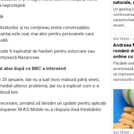
naturale,
a neprotejată.
geolog
Un geolog l
controversat
ii
catastrofal
recent...
izatorilor și nu conțineau textul conversațiilor,
i șantaj este real, mai ales pentru persoanele care
SCI TECH
uală.
Andreea M
românii d
oate fi exploatat de hackeri pentru extorcare sau
online c
avertizează Nazarovas.
folosindu
Păcăleli onl
at abia după ce BBC a intervenit
avertizează
cu criptomo
20 ianuarie, dar nu a luat nicio măsură până vineri,
cunoscută v
mediat ulterior problema, dar nu a explicat cum s-a
două luni.
necesare, urmând să lansăm un update pentru aplicații
companiei. M.A.D Mobile nu a răspuns însă întrebărilor
SCI TECH