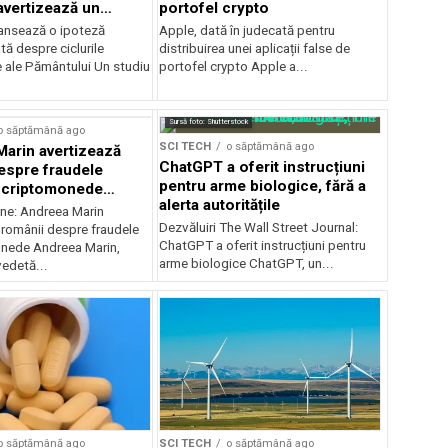
 avertizează un
portofel crypto
ansează o ipoteză
Apple, dată în judecată pentru
ă despre ciclurile
distribuirea unei aplicații false de
e ale Pământului Un studiu
portofel crypto Apple a...
Sursă foto: Shutterstock
o săptămână ago
SCI TECH
o săptămână ago
arin avertizează
ChatGPT a oferit instrucțiuni
espre fraudele
pentru arme biologice, fără a
u criptomonede
alerta autoritățile
-i imaginea
ine: Andreea Marin
Dezvăluiri The Wall Street Journal:
 românii despre fraudele
ChatGPT a oferit instrucțiuni pentru
nede Andreea Marin,
arme biologice ChatGPT, un...
edetă...
o săptămână ago
SCI TECH
o săptămână ago