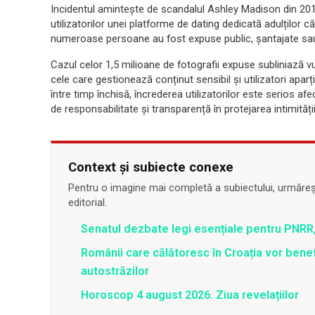
Incidentul amintește de scandalul Ashley Madison din 201
utilizatorilor unei platforme de dating dedicată adulților că
numeroase persoane au fost expuse public, șantajate sau
Cazul celor 1,5 milioane de fotografii expuse subliniază vul
cele care gestionează conținut sensibil și utilizatori apar
între timp închisă, încrederea utilizatorilor este serios af
de responsabilitate și transparență în protejarea intimității
Context și subiecte conexe
Pentru o imagine mai completă a subiectului, urmărește
editorial.
Senatul dezbate legi esențiale pentru PNRR,
Românii care călătoresc în Croația vor bene
autostrăzilor
Horoscop 4 august 2026. Ziua revelațiilor