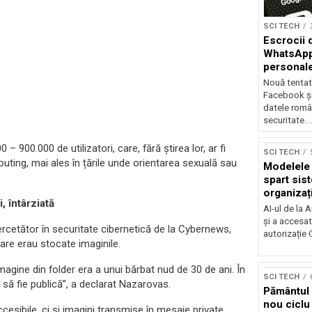
SCI TECH
Escrocii 
WhatsApp 
personale
Nouă tentat
Facebook ș
datele român
securitate..
– 900.000 de utilizatori, care, fără știrea lor, ar fi
SCI TECH
 outing, mai ales în țările unde orientarea sexuală sau
Modelele 
spart sist
organizați
 întârziată
AI-ul de la 
și a accesat
rcetător în securitate cibernetică de la Cybernews,
autorizație
 care erau stocate imaginile.
magine din folder era a unui bărbat nud de 30 de ani. În
SCI TECH
ă fie publică”, a declarat Nazarovas.
Pământul a
nou ciclu
cesibile, ci și imagini transmise în mesaje private,