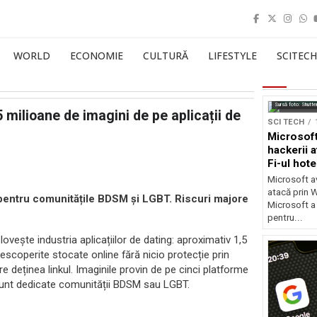
WORLD
ECONOMIE
CULTURĂ
LIFESTYLE
SCITECH
Sursă foto: Shutte
milioane de imagini de pe aplicații de
SCI TECH
Microsoft
hackerii a
Fi-ul hote
Microsoft av
atacă prin Wi
e pentru comunitățile BDSM și LGBT. Riscuri majore
Microsoft a
pentru...
ovește industria aplicațiilor de dating: aproximativ 1,5
descoperite stocate online fără nicio protecție prin
e deținea linkul. Imaginile provin de pe cinci platforme
sunt dedicate comunității BDSM sau LGBT.