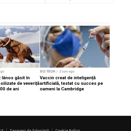
ago
SCI TECH
2 luni ago
SCI TECH
lânos găsit în
Vaccin creat de inteligență
Google pr
ilizate de veveriță
artificială, testat cu succes pe
de milioan
00 de ani
oameni la Cambridge
combatere
că
Termeni de folosință
Cookie Policy