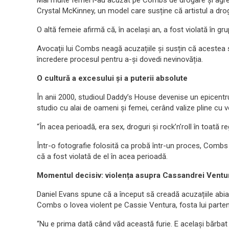
Mai multe femei l-au acuzat pe Combs de drogare și agresi
Crystal McKinney, un model care susține că artistul a dro
O altă femeie afirmă că, în același an, a fost violată în gr
Avocații lui Combs neagă acuzațiile și susțin că acestea s
încredere procesul pentru a-și dovedi nevinovăția.
O cultură a excesului și a puterii absolute
În anii 2000, studioul Daddy’s House devenise un epicentr
studio cu alai de oameni și femei, cerând valize pline cu 
“În acea perioadă, era sex, droguri și rock’n’roll în toată r
Într-o fotografie folosită ca probă într-un proces, Combs
că a fost violată de el în acea perioadă.
Momentul decisiv: violența asupra Cassandrei Ventu
Daniel Evans spune că a început să creadă acuzațiile abia 
Combs o lovea violent pe Cassie Ventura, fosta lui parten
“Nu e prima dată când văd această furie. E același bărbat 