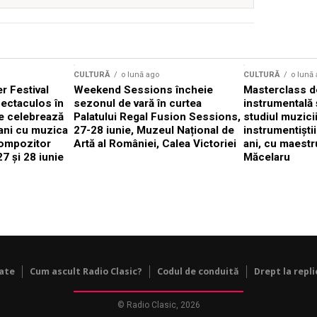
CULTURĂ
o lună ago
CULTURĂ
o lună
 Festival
Weekend Sessions încheie
Masterclass de
ectaculos în
sezonul de vară în curtea
instrumentală 
e celebrează
Palatului Regal Fusion Sessions,
studiul muzici
ani cu muzica
27-28 iunie, Muzeul Național de
instrumentiști
compozitor
Artă al României, Calea Victoriei
ani, cu maestr
7 și 28 iunie
Măcelaru
tate
Cum ascult Radio Clasic?
Codul de conduită
Drept la repli
© Radio Clasic, 2026