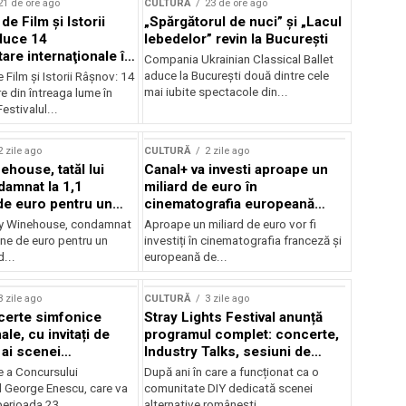
21 de ore ago
CULTURĂ
23 de ore ago
 de Film şi Istorii
„Spărgătorul de nuci” și „Lacul
duce 14
lebedelor” revin la București
re internaţionale în
Compania Ukrainian Classical Ballet
aduce la București două dintre cele
e Film şi Istorii Râşnov: 14
mai iubite spectacole din...
 din întreaga lume în
estivalul...
2 zile ago
CULTURĂ
2 zile ago
ehouse, tatăl lui
Canal+ va investi aproape un
amnat la 1,1
miliard de euro în
de euro pentru un
cinematografia europeană
rdut
până în 2032
my Winehouse, condamnat
Aproape un miliard de euro vor fi
ane de euro pentru un
investiți în cinematografia franceză și
d...
europeană de...
3 zile ago
CULTURĂ
3 zile ago
certe simfonice
Stray Lights Festival anunță
le, cu invitați de
programul complet: concerte,
 ai scenei
Industry Talks, sesiuni de
onale și ansambluri
audiție și noi opțiuni de
e a Concursului
După ani în care a funcționat ca o
le românești de
participare pentru public
l George Enescu, care va
comunitate DIY dedicată scenei
, în programul
perioada 23...
alternative românești,...