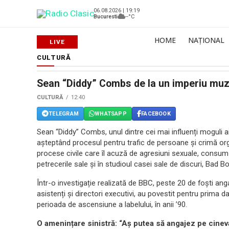
06.08.2026 | 19:19
Bucuresti
--°C
HOME
NAȚIONAL
CULTURĂ
Sean “Diddy” Combs de la un imperiu muzic
CULTURĂ
12:40
TELEGRAM
WHATSAPP
FACEBOOK
Sean “Diddy” Combs, unul dintre cei mai influenți moguli ai 
așteptând procesul pentru trafic de persoane și crimă o
procese civile care îl acuză de agresiuni sexuale, consum 
petrecerile sale și în studioul casei sale de discuri, Bad 
Într-o investigație realizată de BBC, peste 20 de foști anga
asistenți și directori executivi, au povestit pentru prim
perioada de ascensiune a labelului, în anii ’90.
O amenințare sinistră: “Aș putea să angajez pe cine