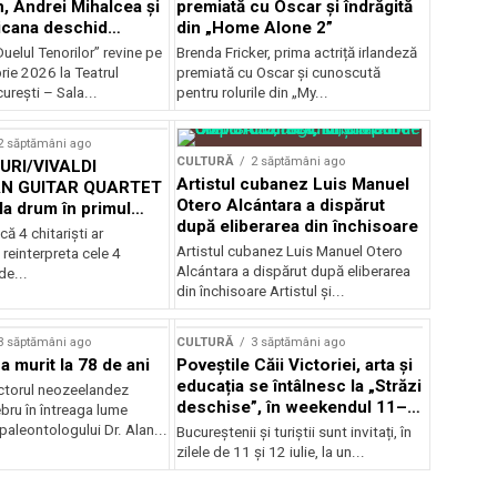
, Andrei Mihalcea și
premiată cu Oscar și îndrăgită
icana deschid
din „Home Alone 2”
 Musical
uelul Tenorilor” revine pe
Brenda Fricker, prima actriță irlandeză
nza la TNB
ie 2026 la Teatrul
premiată cu Oscar și cunoscută
urești – Sala...
pentru rolurile din „My...
2 săptămâni ago
CULTURĂ
2 săptămâni ago
RI/VIVALDI
Artistul cubanez Luis Manuel
N GUITAR QUARTET
Otero Alcántara a dispărut
la drum în primul
după eliberarea din închisoare
țional
că 4 chitarişti ar
Artistul cubanez Luis Manuel Otero
 reinterpreta cele 4
Alcántara a dispărut după eliberarea
de...
din închisoare Artistul și...
3 săptămâni ago
CULTURĂ
3 săptămâni ago
a murit la 78 de ani
Poveștile Căii Victoriei, arta și
educația se întâlnesc la „Străzi
actorul neozeelandez
deschise”, în weekendul 11–
bru în întreaga lume
12 iulie
 paleontologului Dr. Alan...
Bucureștenii și turiștii sunt invitați, în
zilele de 11 și 12 iulie, la un...