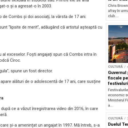
une sexuală în studioul său. Printre ele se află
Chris Brown
gat-o și a agresat-o în 2003.
afray în urma
club...
up de Combs și doi asociați, la vârsta de 17 ani.
unt “lipsite de merit”, adăugând că artistul așteaptă cu
u al exceselor. Foști angajați spun că Combs intra în
vodcă Ciroc.
CULTURĂ
egula”, spune un fost director.
Guvernul 
fiscale pe
 apare alături de o adolescentă de 17 ani, care susține
festivalur
Festivaluril
economic su
ra
Ministerul F
a...
după ce a văzut înregistrarea video din 2016, în care
eră.
CULTURĂ
Duelul Te
care și-a amenințat un angajat în 1997. Mă întreb, s-a