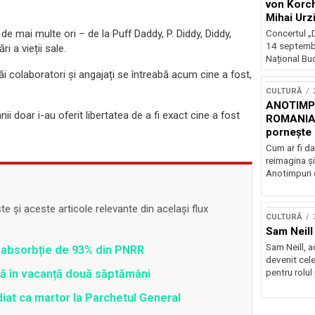
von Korch
Mihai Urz
stagiunea
 mai multe ori – de la Puff Daddy, P. Diddy, Diddy,
Concertul „D
Extravaga
14 septembr
 a vieții sale.
Național Buc
i colaboratori și angajați se întreabă acum cine a fost,
CULTURĂ
ANOTIMPU
 doar i-au oferit libertatea de a fi exact cine a fost
ROMANIA
pornește 
turneu na
Cum ar fi da
reimagina şi
Anotimpuri 
 și aceste articole relevante din același flux
CULTURĂ
Sam Neill 
Sam Neill, 
 o absorbție de 93% din PNRR
devenit cele
pentru rolul
tră în vacanță două săptămâni
diat ca martor la Parchetul General