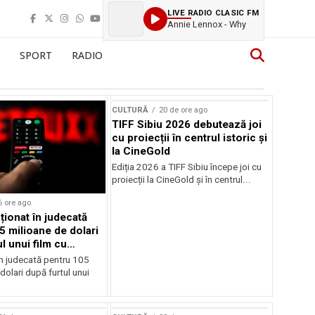
LIVE RADIO CLASIC FM
Annie Lennox - Why
SPORT
RADIO
CULTURĂ
20 de ore ago
TIFF Sibiu 2026 debutează joi
cu proiecții în centrul istoric și
la CineGold
Ediția 2026 a TIFF Sibiu începe joi cu
proiecții la CineGold și în centrul...
6 ore ago
cționat în judecată
5 milioane de dolari
l unui film cu
Cage
în judecată pentru 105
dolari după furtul unui