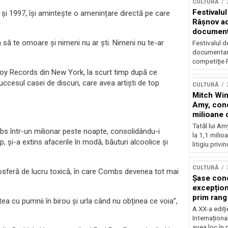
CULTURĂ
Festivalul
 și 1997, își amintește o amenințare directă pe care
Râşnov a
documenta
premieră
să te omoare și nimeni nu ar ști. Nimeni nu te-ar
Festivalul d
documentare
competiţie F
Boy Records din New York, la scurt timp după ce
cesul casei de discuri, care avea artiști de top
CULTURĂ
Mitch Win
Amy, cond
milioane 
litigiu pie
Tatăl lui A
s într-un milionar peste noapte, consolidându-i
la 1,1 milio
p, și-a extins afacerile în modă, băuturi alcoolice și
litigiu privin
CULTURĂ
osferă de lucru toxică, în care Combs devenea tot mai
Șase con
excepționa
prim rang
tea cu pumnii în birou și urla când nu obținea ce voia”,
internați
A XX-a ediți
orchestra
Internaționa
prestigiu
avea loc în 