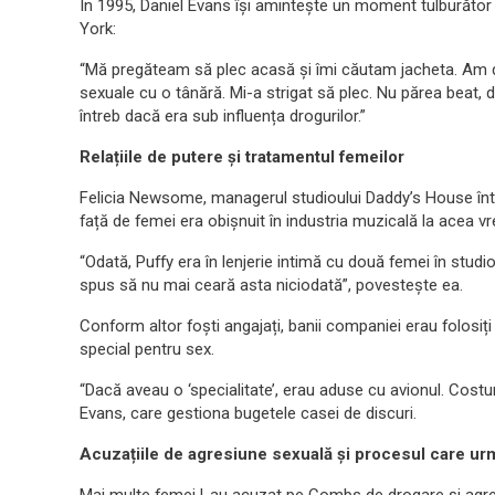
În 1995, Daniel Evans își amintește un moment tulburăto
York:
“Mă pregăteam să plec acasă și îmi căutam jacheta. Am de
sexuale cu o tânără. Mi-a strigat să plec. Nu părea beat,
întreb dacă era sub influența drogurilor.”
Relațiile de putere și tratamentul femeilor
Felicia Newsome, managerul studioului Daddy’s House în
față de femei era obișnuit în industria muzicală la acea v
“Odată, Puffy era în lenjerie intimă cu două femei în studi
spus să nu mai ceară asta niciodată”, povestește ea.
Conform altor foști angajați, banii companiei erau folosiți
special pentru sex.
“Dacă aveau o ‘specialitate’, erau aduse cu avionul. Costuril
Evans, care gestiona bugetele casei de discuri.
Acuzațiile de agresiune sexuală și procesul care u