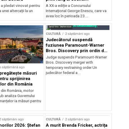
internaționale și ansambluri
 a pledat vinovat pentru
A XX-a ediție a Concursului
orchestrale românești de
 unei altercații la un
Internațional George Enescu, care va
prestigiu, în programul
avea loc în perioada 23...
Concursului Enescu 2026
Sursă foto: Shutterstock
CULTURĂ
2 săptămâni ago
Judecătorul suspendă
fuziunea Paramount-Warner
Bros. Discovery prin ordin de
restricție temporară
Judge suspends Paramount-Warner
Bros. Discovery merger with
o săptămână ago
temporary restraining order Un
pregătește măsuri
judecător federal a...
ntru sprijinirea
ilor din România
e din România, motor
b analiza Guvernului
inanțelor ia măsuri pentru
2 săptămâni ago
CULTURĂ
2 săptămâni ago
norilor 2026: Ștefan
A murit Brenda Fricker, actrița