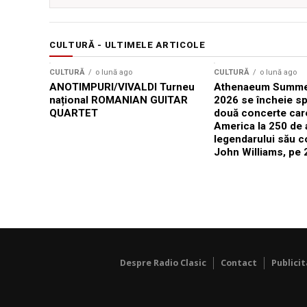
CULTURĂ - ULTIMELE ARTICOLE
CULTURĂ
o lună ago
CULTURĂ
o lună ago
ANOTIMPURI/VIVALDI Turneu
Athenaeum Summer
național ROMANIAN GUITAR
2026 se încheie sp
QUARTET
două concerte car
America la 250 de 
legendarului său 
John Williams, pe 2
Despre Radio Clasic
Contact
Publici