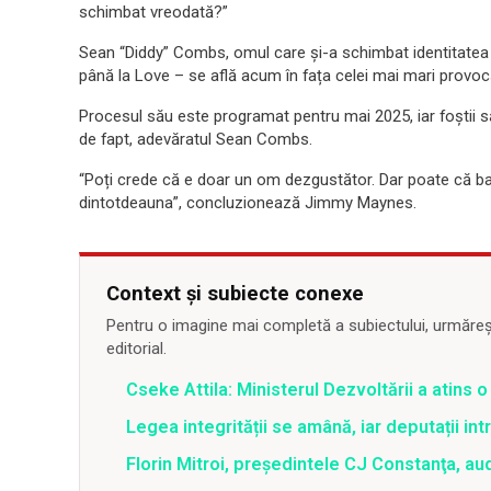
schimbat vreodată?”
Sean “Diddy” Combs, omul care și-a schimbat identitatea de
până la Love – se află acum în fața celei mai mari provocări
Procesul său este programat pentru mai 2025, iar foștii să
de fapt, adevăratul Sean Combs.
“Poți crede că e doar un om dezgustător. Dar poate că banii
dintotdeauna”, concluzionează Jimmy Maynes.
Context și subiecte conexe
Pentru o imagine mai completă a subiectului, urmărește
editorial.
Cseke Attila: Ministerul Dezvoltării a atins
Legea integrității se amână, iar deputații in
Florin Mitroi, preşedintele CJ Constanţa, au