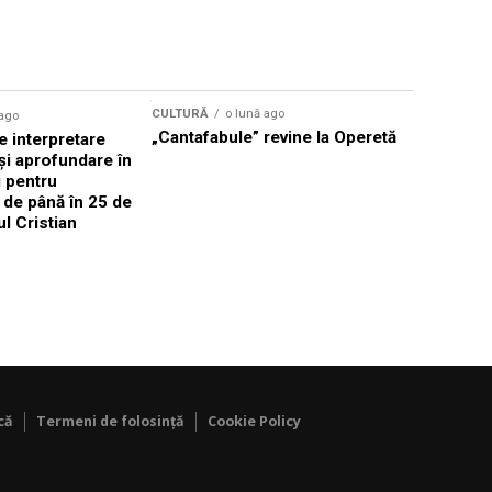
CULTURĂ
o lună ago
 ago
CULTURĂ
„Cantafabule” revine la Operetă
 interpretare
Athenaeu
și aprofundare în
2026 Laur
i pentru
Grammy, C
i de până în 25 de
reuni sub
ul Cristian
Română de
Janoska î
pe 20 iuni
că
Termeni de folosință
Cookie Policy