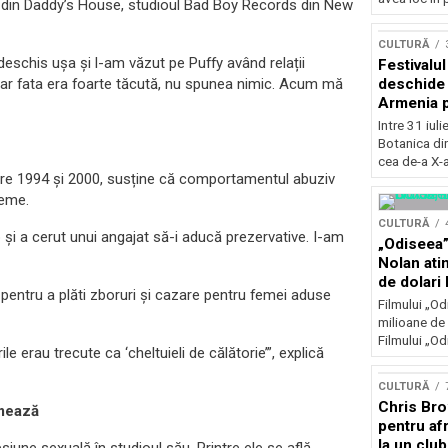
r din Daddy’s House, studioul Bad Boy Records din New
Concursu
CULTURĂ
schis ușa și l-am văzut pe Puffy având relații
Festivalu
deschide 
 dar fata era foarte tăcută, nu spunea nimic. Acum mă
Armenia pr
patrimoniu
Intre 31 iul
august, l
Botanica di
Bucuresti
cea de-a X-a
tre 1994 și 2000, susține că comportamentul abuziv
reme.
CULTURĂ
o și a cerut unui angajat să-i aducă prezervative. I-am
„Odiseea”
Nolan ati
de dolari 
 pentru a plăti zboruri și cazare pentru femei aduse
Filmului „Od
milioane de 
Filmului „Od
e erau trecute ca ‘cheltuieli de călătorie’”, explică
CULTURĂ
Chris Bro
rmează
pentru afr
la un clu