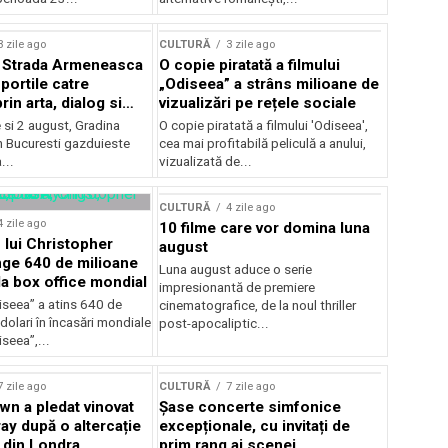
lui Enescu 2026
3 zile ago
CULTURĂ
3 zile ago
l Strada Armeneasca
O copie piratată a filmului
portile catre
„Odiseea” a strâns milioane de
in arta, dialog si
vizualizări pe rețele sociale
, intre 31 iulie si 2
ie si 2 august, Gradina
O copie piratată a filmului 'Odiseea',
a Gradina Botanica din
n Bucuresti gazduieste
cea mai profitabilă peliculă a anului,
...
vizualizată de...
CULTURĂ
4 zile ago
4 zile ago
10 filme care vor domina luna
 lui Christopher
august
nge 640 de milioane
Luna august aduce o serie
la box office mondial
impresionantă de premiere
iseea” a atins 640 de
cinematografice, de la noul thriller
dolari în încasări mondiale
post-apocaliptic...
iseea”,...
7 zile ago
CULTURĂ
7 zile ago
wn a pledat vinovat
Șase concerte simfonice
ay după o altercație
excepționale, cu invitați de
b din Londra
prim rang ai scenei