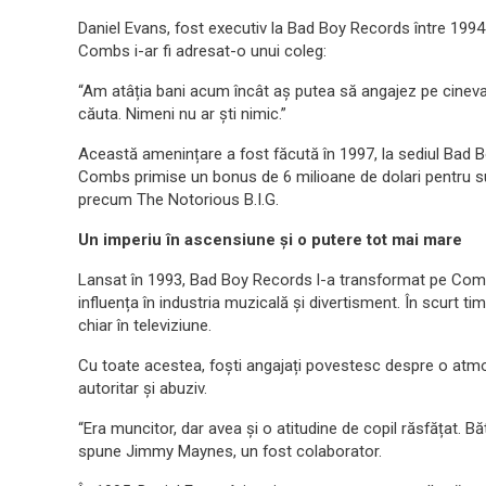
Daniel Evans, fost executiv la Bad Boy Records între 1994
Combs i-ar fi adresat-o unui coleg:
“Am atâția bani acum încât aș putea să angajez pe cineva 
căuta. Nimeni nu ar ști nimic.”
Această amenințare a fost făcută în 1997, la sediul Bad 
Combs primise un bonus de 6 milioane de dolari pentru suc
precum The Notorious B.I.G.
Un imperiu în ascensiune și o putere tot mai mare
Lansat în 1993, Bad Boy Records l-a transformat pe Comb
influența în industria muzicală și divertisment. În scurt tim
chiar în televiziune.
Cu toate acestea, foști angajați povestesc despre o atm
autoritar și abuziv.
“Era muncitor, dar avea și o atitudine de copil răsfățat. Bă
spune Jimmy Maynes, un fost colaborator.