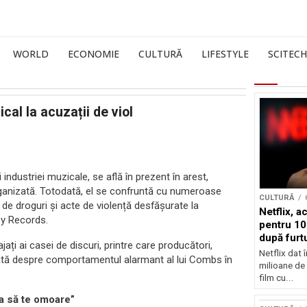
WORLD
ECONOMIE
CULTURĂ
LIFESTYLE
SCITECH
al la acuzații de viol
industriei muzicale, se află în prezent în arest,
rganizată. Totodată, el se confruntă cu numeroase
CULTURĂ
de droguri și acte de violență desfășurate la
Netflix, a
Boy Records.
pentru 10
după furtu
jați ai casei de discuri, printre care producători,
Nicolas 
Netflix dat 
a dată despre comportamentul alarmant al lui Combs în
milioane de 
film cu...
va să te omoare”