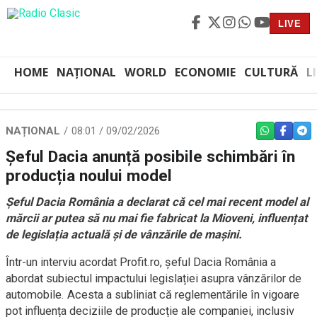
LIVE
HOME
NAȚIONAL
WORLD
ECONOMIE
CULTURĂ
L
NAȚIONAL
08:01 / 09/02/2026
WHATSAPP
FACEBO
TEL
Șeful Dacia anunță posibile schimbări în
producția noului model
Șeful Dacia România a declarat că cel mai recent model al
mărcii ar putea să nu mai fie fabricat la Mioveni, influențat
de legislația actuală și de vânzările de mașini.
Într-un interviu acordat Profit.ro, șeful Dacia România a
abordat subiectul impactului legislației asupra vânzărilor de
automobile. Acesta a subliniat că reglementările în vigoare
pot influența deciziile de producție ale companiei, inclusiv