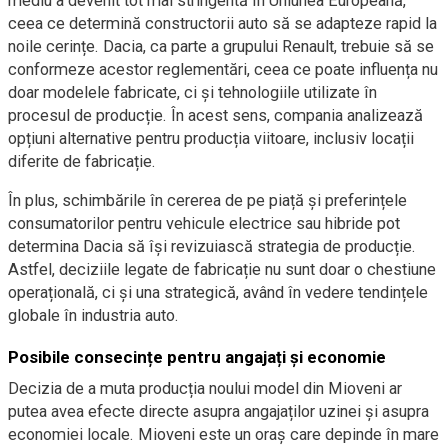
mediu a devenit tot mai stringentă în Uniunea Europeană,
ceea ce determină constructorii auto să se adapteze rapid la
noile cerințe. Dacia, ca parte a grupului Renault, trebuie să se
conformeze acestor reglementări, ceea ce poate influența nu
doar modelele fabricate, ci și tehnologiile utilizate în
procesul de producție. În acest sens, compania analizează
opțiuni alternative pentru producția viitoare, inclusiv locații
diferite de fabricație.
În plus, schimbările în cererea de pe piață și preferințele
consumatorilor pentru vehicule electrice sau hibride pot
determina Dacia să își revizuiască strategia de producție.
Astfel, deciziile legate de fabricație nu sunt doar o chestiune
operațională, ci și una strategică, având în vedere tendințele
globale în industria auto.
Posibile consecințe pentru angajați și economie
Decizia de a muta producția noului model din Mioveni ar
putea avea efecte directe asupra angajaților uzinei și asupra
economiei locale. Mioveni este un oraș care depinde în mare