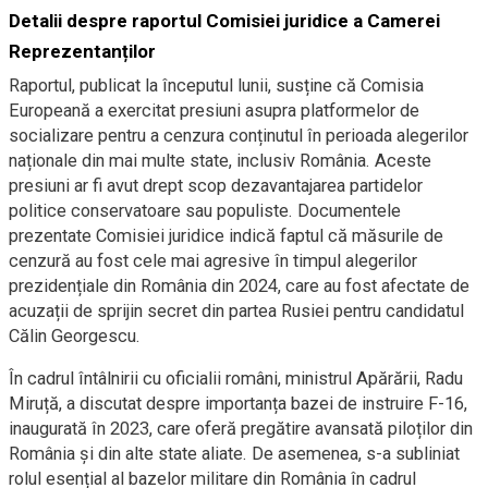
Detalii despre raportul Comisiei juridice a Camerei
Reprezentanților
Raportul, publicat la începutul lunii, susține că Comisia
Europeană a exercitat presiuni asupra platformelor de
socializare pentru a cenzura conținutul în perioada alegerilor
naționale din mai multe state, inclusiv România. Aceste
presiuni ar fi avut drept scop dezavantajarea partidelor
politice conservatoare sau populiste. Documentele
prezentate Comisiei juridice indică faptul că măsurile de
cenzură au fost cele mai agresive în timpul alegerilor
prezidențiale din România din 2024, care au fost afectate de
acuzații de sprijin secret din partea Rusiei pentru candidatul
Călin Georgescu.
În cadrul întâlnirii cu oficialii români, ministrul Apărării, Radu
Miruță, a discutat despre importanța bazei de instruire F-16,
inaugurată în 2023, care oferă pregătire avansată piloților din
România și din alte state aliate. De asemenea, s-a subliniat
rolul esențial al bazelor militare din România în cadrul