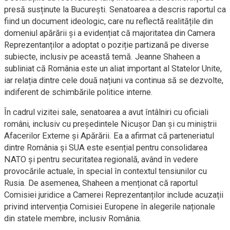
presă susținute la București. Senatoarea a descris raportul ca
fiind un document ideologic, care nu reflectă realitățile din
domeniul apărării și a evidențiat că majoritatea din Camera
Reprezentanților a adoptat o poziție partizană pe diverse
subiecte, inclusiv pe această temă. Jeanne Shaheen a
subliniat că România este un aliat important al Statelor Unite,
iar relația dintre cele două națiuni va continua să se dezvolte,
indiferent de schimbările politice interne.
În cadrul vizitei sale, senatoarea a avut întâlniri cu oficiali
români, inclusiv cu președintele Nicușor Dan și cu miniștrii
Afacerilor Externe și Apărării. Ea a afirmat că parteneriatul
dintre România și SUA este esențial pentru consolidarea
NATO și pentru securitatea regională, având în vedere
provocările actuale, în special în contextul tensiunilor cu
Rusia. De asemenea, Shaheen a menționat că raportul
Comisiei juridice a Camerei Reprezentanților include acuzații
privind intervenția Comisiei Europene în alegerile naționale
din statele membre, inclusiv România.