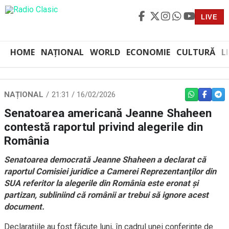
LIVE
HOME
NAȚIONAL
WORLD
ECONOMIE
CULTURĂ
L
NAȚIONAL
21:31 / 16/02/2026
WHATSAPP
FACEBO
TEL
Senatoarea americană Jeanne Shaheen
contestă raportul privind alegerile din
România
Senatoarea democrată Jeanne Shaheen a declarat că
raportul Comisiei juridice a Camerei Reprezentanţilor din
SUA referitor la alegerile din România este eronat și
partizan, subliniind că românii ar trebui să ignore acest
document.
Declarațiile au fost făcute luni, în cadrul unei conferințe de