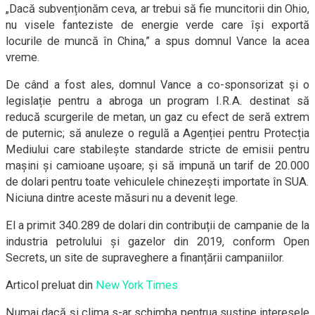
„Dacă subvenționăm ceva, ar trebui să fie muncitorii din Ohio,
nu visele fanteziste de energie verde care își exportă
locurile de muncă în China,” a spus domnul Vance la acea
vreme.
De când a fost ales, domnul Vance a co-sponsorizat și o
legislație pentru a abroga un program I.R.A. destinat să
reducă scurgerile de metan, un gaz cu efect de seră extrem
de puternic; să anuleze o regulă a Agenției pentru Protecția
Mediului care stabilește standarde stricte de emisii pentru
mașini și camioane ușoare; și să impună un tarif de 20.000
de dolari pentru toate vehiculele chinezești importate în SUA.
Niciuna dintre aceste măsuri nu a devenit lege.
El a primit 340.289 de dolari din contribuții de campanie de la
industria petrolului și gazelor din 2019, conform Open
Secrets, un site de supraveghere a finanțării campaniilor.
Articol preluat din
New York Times
Numai dacă și clima s-ar schimba pentrua susține interesele