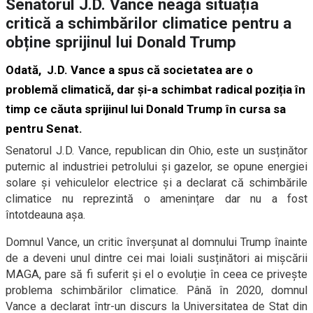
Senatorul J.D. Vance neagă situația
critică a schimbărilor climatice pentru a
obține sprijinul lui Donald Trump
Odată, J.D. Vance a spus că societatea are o
problemă climatică, dar și-a schimbat radical poziția în
timp ce căuta sprijinul lui Donald Trump în cursa sa
pentru Senat.
Senatorul J.D. Vance, republican din Ohio, este un susținător
puternic al industriei petrolului și gazelor, se opune energiei
solare și vehiculelor electrice și a declarat că schimbările
climatice nu reprezintă o amenințare dar nu a fost
întotdeauna așa.
Domnul Vance, un critic înverșunat al domnului Trump înainte
de a deveni unul dintre cei mai loiali susținători ai mișcării
MAGA, pare să fi suferit și el o evoluție în ceea ce privește
problema schimbărilor climatice. Până în 2020, domnul
Vance a declarat într-un discurs la Universitatea de Stat din