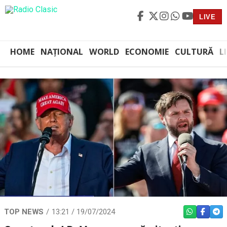
LIVE
HOME
NAȚIONAL
WORLD
ECONOMIE
CULTURĂ
L
TOP NEWS
13:21 / 19/07/2024
WHATSAPP
FACEBO
TEL