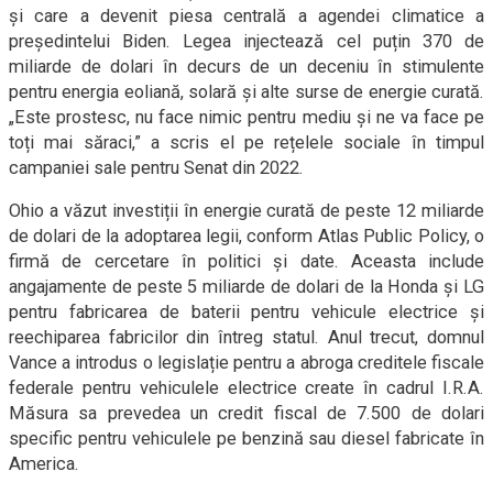
și care a devenit piesa centrală a agendei climatice a
președintelui Biden. Legea injectează cel puțin 370 de
miliarde de dolari în decurs de un deceniu în stimulente
pentru energia eoliană, solară și alte surse de energie curată.
„Este prostesc, nu face nimic pentru mediu și ne va face pe
toți mai săraci,” a scris el pe rețelele sociale în timpul
campaniei sale pentru Senat din 2022.
Ohio a văzut investiții în energie curată de peste 12 miliarde
de dolari de la adoptarea legii, conform Atlas Public Policy, o
firmă de cercetare în politici și date. Aceasta include
angajamente de peste 5 miliarde de dolari de la Honda și LG
pentru fabricarea de baterii pentru vehicule electrice și
reechiparea fabricilor din întreg statul. Anul trecut, domnul
Vance a introdus o legislație pentru a abroga creditele fiscale
federale pentru vehiculele electrice create în cadrul I.R.A.
Măsura sa prevedea un credit fiscal de 7.500 de dolari
specific pentru vehiculele pe benzină sau diesel fabricate în
America.