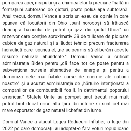
pomparea apei, nisipului și a chimicalelor la presiune înaltă în
formațiuni subterane de șisturi, poate polua apa subterană.
Anul trecut, domnul Vance a scris un eseu de opinie în care
spunea că locuitorii din Ohio „sunt norocoși să trăiască
deasupra bazinului de petrol și gaz din șistul Utica,” un
rezervor care conține aproximativ 38 de trilioane de picioare
cubice de gaz natural, și a lăudat tehnici precum fracturarea
hidraulică care, spunea el, „ne-au permis să eliberăm aceste
resurse naturale abundente.” Domnul Vance a criticat
administrația Biden pentru „că face tot ce poate pentru a
subvenționa sursele alternative de energie și pentru a
demoniza cele mai fiabile surse de energie ale națiunii
noastre” și a acuzat administrația de „hărțuire intenționată a
companiilor de combustibili fosili, în detrimentul poporului
american.” Statele Unite au pompat anul trecut mai mult
petrol brut decât orice altă țară din istorie și sunt cel mai
mare exportator de gaz natural lichefiat din lume.
Domnul Vance a atacat Legea Reducerii Inflației, o lege din
2022 pe care democrații au adoptat-o fără voturi republicane