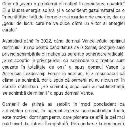
Ohio că „avem o problemă climatică în societatea noastră.”
El a lăudat energia solară și a considerat gazul natural ca o
îmbunătățire față de formele mai murdare de energie, dar nu
„genul de lucru care ne va duce către un viitor al energiei
curate.”
Avansând până în 2022, când domnul Vance căuta sprijinul
domnului Trump pentru candidatura sa la Senat, pozițiile sale
privind schimbările climatice au suferit o schimbare radicală.
„Sunt sceptic în privința ideii că schimbările climatice sunt
cauzate în totalitate de om,” a spus domnul Vance la
American Leadership Forum în acel an. El a recunoscut că
clima se schimbă, dar a spus că oamenii nu au niciun rol în
aceste schimbări. „Se schimbă, după cum au subliniat alții,
se schimbă de milenii,” a spus domnul Vance.
Oamenii de știință au stabilit în mod concludent că
activitatea umană, în special arderea combustibililor fosili,
este motivul dominant pentru care planeta se află la cel mai
cald nivel din istoria înregistrată. Referindu-se la ecologiști,