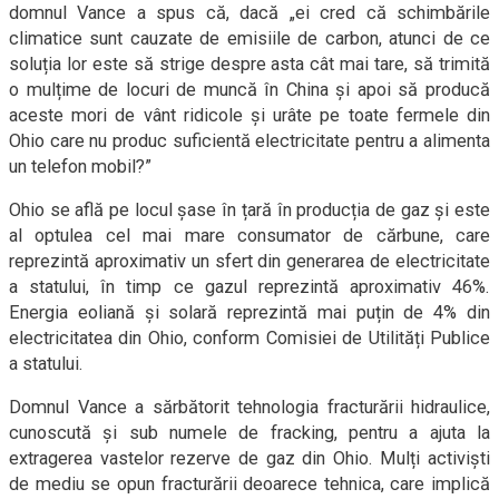
domnul Vance a spus că, dacă „ei cred că schimbările
climatice sunt cauzate de emisiile de carbon, atunci de ce
soluția lor este să strige despre asta cât mai tare, să trimită
o mulțime de locuri de muncă în China și apoi să producă
aceste mori de vânt ridicole și urâte pe toate fermele din
Ohio care nu produc suficientă electricitate pentru a alimenta
un telefon mobil?”
Ohio se află pe locul șase în țară în producția de gaz și este
al optulea cel mai mare consumator de cărbune, care
reprezintă aproximativ un sfert din generarea de electricitate
a statului, în timp ce gazul reprezintă aproximativ 46%.
Energia eoliană și solară reprezintă mai puțin de 4% din
electricitatea din Ohio, conform Comisiei de Utilități Publice
a statului.
Domnul Vance a sărbătorit tehnologia fracturării hidraulice,
cunoscută și sub numele de fracking, pentru a ajuta la
extragerea vastelor rezerve de gaz din Ohio. Mulți activiști
de mediu se opun fracturării deoarece tehnica, care implică