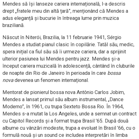
Mendes să își lanseze cariera internațională, l-a descris
drept „fratele meu din altă țară”, menționând că Mendes a
adus eleganță și bucurie în întreaga lume prin muzica
braziliană.
Născut în Niterói, Brazilia, la 11 februarie 1941, Sérgio
Mendes a studiat pianul clasic în copilărie. Tatăl său, medic,
spera inițial ca fiul său să îi urmeze cariera, dar a sprijinit
ulterior pasiunea lui Mendes pentru jazz. Mendes și-a
început cariera muzicală în adolescență, cântând în cluburile
de noapte din Rio de Janeiro în perioada în care
bossa
nova
devenea un fenomen internațional.
Mentorat de pionierul bossa nova Antônio Carlos Jobim,
Mendes a lansat primul său album instrumental, „Dance
Moderno”, în 1961, cu trupa Sexteto Bossa Rio. În 1964,
Mendes s-a mutat la Los Angeles, unde a semnat un contract
cu Capitol Records și a format trupa Brasil ’65. După două
albume cu vânzări modeste, trupa a evoluat în Brasil ’66, cu o
formulă nouă și un sound ce includea interpretări în limba