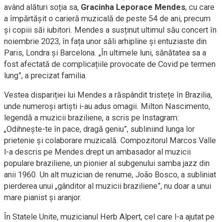
având alături soția sa,
Gracinha Leporace Mendes
, cu care
a împărtășit o carieră muzicală de peste 54 de ani, precum
și copiii săi iubitori. Mendes a susținut ultimul său concert în
noiembrie 2023, în fața unor săli arhipline și entuziaste din
Paris, Londra și Barcelona. „În ultimele luni, sănătatea sa a
fost afectată de complicațiile provocate de Covid pe termen
lung”, a precizat familia.
Vestea dispariției lui Mendes a răspândit tristețe în Brazilia,
unde numeroși artiști i-au adus omagii. Milton Nascimento,
legendă a muzicii braziliene, a scris pe Instagram:
„Odihnește-te în pace, dragă geniu”, subliniind lunga lor
prietenie și colaborare muzicală. Compozitorul Marcos Valle
l-a descris pe Mendes drept un ambasador al muzicii
populare braziliene, un pionier al subgenului samba jazz din
anii 1960. Un alt muzician de renume, João Bosco, a subliniat
pierderea unui „gânditor al muzicii braziliene”, nu doar a unui
mare pianist și aranjor.
În Statele Unite, muzicianul Herb Alpert, cel care l-a ajutat pe