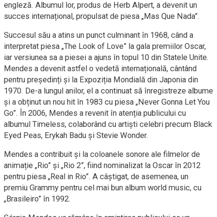
engleză. Albumul lor, produs de Herb Alpert, a devenit un
succes internațional, propulsat de piesa „Mas Que Nada”.
Succesul său a atins un punct culminant în 1968, când a
interpretat piesa „The Look of Love” la gala premiilor Oscar,
iar versiunea sa a piesei a ajuns în topul 10 din Statele Unite.
Mendes a devenit astfel o vedetă internațională, cântând
pentru președinți și la Expoziția Mondială din Japonia din
1970. De-a lungul anilor, el a continuat să înregistreze albume
și a obținut un nou hit în 1983 cu piesa „Never Gonna Let You
Go”. În 2006, Mendes a revenit în atenția publicului cu
albumul Timeless, colaborând cu artiști celebri precum Black
Eyed Peas, Erykah Badu și Stevie Wonder.
Mendes a contribuit și la coloanele sonore ale filmelor de
animație „Rio” și „Rio 2”, fiind nominalizat la Oscar în 2012
pentru piesa „Real in Rio”. A câștigat, de asemenea, un
premiu Grammy pentru cel mai bun album world music, cu
„Brasileiro” în 1992.