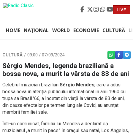
LIVE
HOME
NAȚIONAL
WORLD
ECONOMIE
CULTURĂ
L
CULTURĂ
09:00 / 07/09/2024
WHATSAPP
FACEBO
TEL
Sérgio Mendes, legenda braziliană a
bossa nova, a murit la vârsta de 83 de ani
Celebrul muzician brazilian
Sérgio Mendes
, care a adus
bossa nova în atenția publicului internațional în anii 1960 cu
trupa sa Brasil ’66, a încetat din viață la vârsta de 83 de ani,
din cauza efectelor pe termen lung ale Covid, au anunțat
membrii familiei sale.
Într-un comunicat, familia lui Mendes a declarat că
muzicianul „a murit în pace” în orașul său natal, Los Angeles,