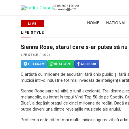
07.08.2026 | 04:20
Bucuresti
--°C
HOME
NAȚIONAL
LIFE STYLE
Sienna Rose, starul care s-ar putea să nu
LIFE STYLE
06:21
TELEGRAM
WHATSAPP
FACEBOOK
O artistă cu milioane de ascultări, fără chip public și făr
muzicii într-o industrie tot mai invadată de inteligența artif
Sienna Rose pare să aibă o lună excelentă. Trei dintre pie
melancolic, au intrat în topul Viral Top 50 de pe Spotify. 
Blue”, a depășit pragul de cinci milioane de redări. Dacă 
putea deveni una dintre revelațiile muzicale ale anului.
Problema este că tot mai multe indicii sugerează că artista