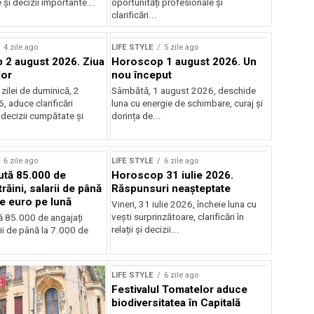
și decizii importante...
oportunități profesionale și
clarificări...
4 zile ago
LIFE STYLE
5 zile ago
2 august 2026. Ziua
Horoscop 1 august 2026. Un
lor
nou început
zilei de duminică, 2
Sâmbătă, 1 august 2026, deschide
 aduce clarificări
luna cu energie de schimbare, curaj și
 decizii cumpătate și
dorința de...
6 zile ago
LIFE STYLE
6 zile ago
aută 85.000 de
Horoscop 31 iulie 2026.
trăini, salarii de până
Răspunsuri neașteptate
de euro pe lună
Vineri, 31 iulie 2026, încheie luna cu
vești surprinzătoare, clarificări în
tă 85.000 de angajați
relații și decizii...
arii de până la 7.000 de
LIFE STYLE
6 zile ago
Festivalul Tomatelor aduce
biodiversitatea în Capitală