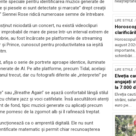
ente speciale pentru identificarea muzicii generate de
neașteptate 
le și piesele ei sunt detectate și marcate” drept creații
rei” Siennei Rose ridică numeroase semne de întrebare.
LIFE STYLE
usținut niciodată un concert, nu există videoclipuri
Horoscop 
ăr improbabil de mare de piese într-un interval extrem de
clarificări
cembrie, au fost încărcate pe platformele de streaming
Horoscopul 
r și Prince, cunoscut pentru productivitatea sa ieșită
august 2026,
importante,
itm.
schimbări...
, afișa o serie de portrete aproape identice, iluminate
 generate de AI. Pe alte platforme, precum Tidal, același
LIFE STYLE
l trecut, dar cu fotografii diferite ale „interpretei” pe
Elveția c
angajați s
la 7.000 
e” sau „Breathe Again” se așază confortabil lângă stilul
Elveția cau
chitare jazz și voci catifelate. Însă ascultătorii atenți
străini, sal
t de fond, tipic muzicii generate cu aplicații precum
euro pe...
e pornesc de la zgomot alb și îl rafinează treptat.
 funcționează ca o amprentă digitală. Ele nu sunt
dentificate matematic și permit chiar recunoașterea