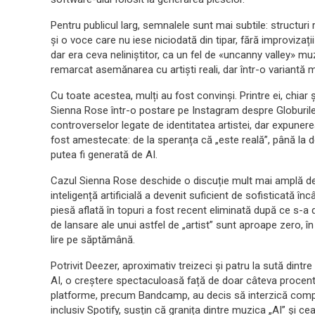
Pentru publicul larg, semnalele sunt mai subtile: structuri r
și o voce care nu iese niciodată din tipar, fără improviza
dar era ceva neliniștitor, ca un fel de «uncanny valley» muz
remarcat asemănarea cu artiști reali, dar într-o variantă m
Cu toate acestea, mulți au fost convinși. Printre ei, chia
Sienna Rose într-o postare pe Instagram despre Globurile d
controverselor legate de identitatea artistei, dar expunerea
fost amestecate: de la speranța că „este reală”, până la 
putea fi generată de AI.
Cazul Sienna Rose deschide o discuție mult mai amplă de
inteligență artificială a devenit suficient de sofisticată în
piesă aflată în topuri a fost recent eliminată după ce s-a d
de lansare ale unui astfel de „artist” sunt aproape zero, în
lire pe săptămână.
Potrivit Deezer, aproximativ treizeci și patru la sută dint
AI, o creștere spectaculoasă față de doar câteva procente
platforme, precum Bandcamp, au decis să interzică complet
inclusiv Spotify, susțin că granița dintre muzica „AI” și c