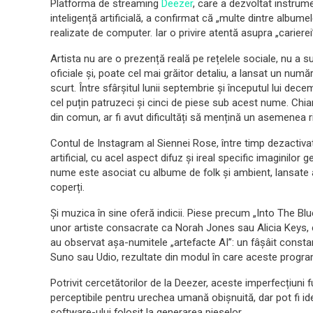
Platforma de streaming
Deezer
, care a dezvoltat instrum
inteligență artificială, a confirmat că „multe dintre albume
realizate de computer. Iar o privire atentă asupra „carie
Artista nu are o prezență reală pe rețelele sociale, nu a s
oficiale și, poate cel mai grăitor detaliu, a lansat un num
scurt. Între sfârșitul lunii septembrie și începutul lui de
cel puțin patruzeci și cinci de piese sub acest nume. Chia
din comun, ar fi avut dificultăți să mențină un asemenea r
Contul de Instagram al Siennei Rose, între timp dezactivat
artificial, cu acel aspect difuz și ireal specific imaginilor
nume este asociat cu albume de folk și ambient, lansate anu
coperți.
Și muzica în sine oferă indicii. Piese precum „Into The Blu
unor artiste consacrate ca Norah Jones sau Alicia Keys, cu 
au observat așa-numitele „artefacte AI”: un fâșâit constan
Suno sau Udio, rezultate din modul în care aceste program
Potrivit cercetătorilor de la Deezer, aceste imperfecțiuni
perceptibile pentru urechea umană obișnuită, dar pot fi i
software-ului folosit la generarea pieselor.