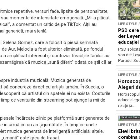
itmice repetitive, versuri fade, lipsite de personalitate,
ții sau momente de intensitate emoțională. „Mi-a plăcut,
ical”, a comentat un critic de pe TikTok. Alții au
LIFE STYLE
PSD cere 
ai generică, mai sterilă.
der Leyen
educației 
r și Selena Gomez, care a folosit o piesă semnată
reforma s
e Aur. Melodia a fost ulterior eliminată, pe fondul
PSD solicită 
von der Leye
 a amplificat interesul și confuzia. Reacțiile fanilor au
Partidul Soci
dezamăgirea că muzica „sună diferit” odată ce știi că ar
LIFE STYLE
spre industria muzicală. Muzica generată de
Horoscop 
cât să concureze direct cu artiștii umani. În Suedia, o
Alegeri d
escoperit că artistul din spatele ei nu exista. Costurile
Horoscopul z
 timp ce veniturile din streaming pot ajunge la mii de
aduce alegeri
relații și...
re piesele încărcate zilnic pe platformă sunt generate de
Sursă foto: Shutte
 în urmă cu un an și jumătate. În timp ce unele
LIFE STYLE
Elevii bri
 muzica generată de inteligență artificială, altele,
combina s
ea „umană” este greu de trasat.