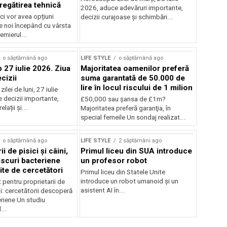
regătirea tehnică
2026, aduce adevăruri importante,
ici vor avea opțiuni
decizii curajoase și schimbări...
e noi începând cu vârsta
emierul...
o săptămână ago
LIFE STYLE
o săptămână ago
27 iulie 2026. Ziua
Majoritatea oamenilor preferă
cizii
suma garantată de 50.000 de
lire în locul riscului de 1 milion
lei de luni, 27 iulie
 decizii importante,
£50,000 sau şansa de £1m?
relații și...
Majoritatea preferă garanţia, în
special femeile Un sondaj realizat...
o săptămână ago
LIFE STYLE
2 săptămâni ago
i de pisici și câini,
Primul liceu din SUA introduce
iscuri bacteriene
un profesor robot
te de cercetători
Primul liceu din Statele Unite
introduce un robot umanoid și un
pentru proprietarii de
asistent AI în...
ini: cercetătorii descoperă
eriene Un studiu
...