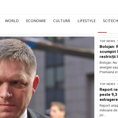
WORLD
ECONOMIE
CULTURĂ
LIFESTYLE
SCITECH
TOP NEWS
Bolojan: 
scumpiri 
restricții
Bolojan: Nu 
energiei sau
Premierul int
TOP NEWS
Report re
peste 9,3
extragere
Report uriaș
milioane de 
joi...