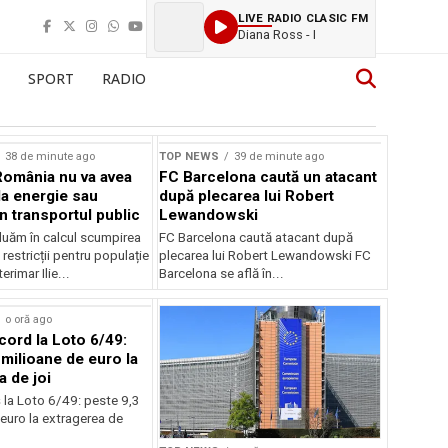
LIVE RADIO CLASIC FM
Diana Ross - I
SPORT
RADIO
38 de minute ago
TOP NEWS
39 de minute ago
România nu va avea
FC Barcelona caută un atacant
la energie sau
după plecarea lui Robert
 în transportul public
Lewandowski
luăm în calcul scumpirea
FC Barcelona caută atacant după
 restricții pentru populație
plecarea lui Robert Lewandowski FC
erimar Ilie...
Barcelona se află în...
o oră ago
cord la Loto 6/49:
 milioane de euro la
a de joi
 la Loto 6/49: peste 9,3
euro la extragerea de