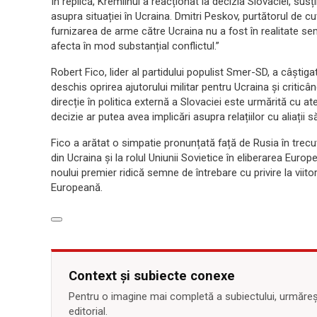
În replică, Kremlinul a reacționat la decizia Slovaciei, s
asupra situației în Ucraina. Dmitri Peskov, purtătorul de cuv
furnizarea de arme către Ucraina nu a fost în realitate sem
afecta în mod substanțial conflictul.”
Robert Fico, lider al partidului populist Smer-SD, a câștiga
deschis oprirea ajutorului militar pentru Ucraina și criti
direcție în politica externă a Slovaciei este urmărită cu 
decizie ar putea avea implicări asupra relațiilor cu aliații s
Fico a arătat o simpatie pronunțată față de Rusia în trecut
din Ucraina și la rolul Uniunii Sovietice în eliberarea Eur
noului premier ridică semne de întrebare cu privire la viitor
Europeană.
Context și subiecte conexe
Pentru o imagine mai completă a subiectului, urmărește
editorial.