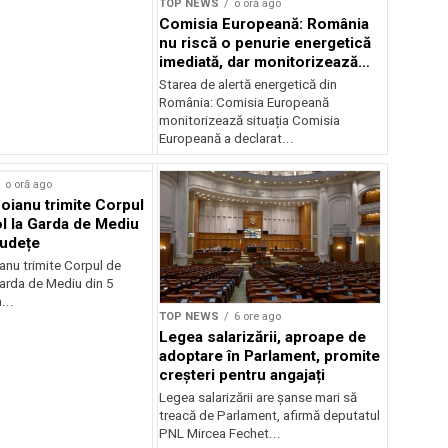
TOP NEWS
o oră ago
Comisia Europeană: România
nu riscă o penurie energetică
imediată, dar monitorizează
situația
Starea de alertă energetică din
România: Comisia Europeană
monitorizează situația Comisia
Europeană a declarat...
o oră ago
oianu trimite Corpul
l la Garda de Mediu
județe
anu trimite Corpul de
Garda de Mediu din 5
...
TOP NEWS
6 ore ago
Legea salarizării, aproape de
adoptare în Parlament, promite
creșteri pentru angajați
Legea salarizării are șanse mari să
treacă de Parlament, afirmă deputatul
PNL Mircea Fechet...