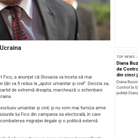
 Ucraina
TOP NEWS
Diana Buz
de Contro
din cinci 
rt Fico, a anunțat că Slovacia va înceta să mai
Diana Buzoi
țări va fi redus la „ajutor umanitar și civil”. Decizia sa,
Control la 
un partid de extremă dreapta, marchează o schimbare
județe Diana
craina.
exclusiv umanitar și civil, și nu vom mai furniza arme
siunile lui Fico din campania sa electorală, în care
 combaterea migrației ilegale și o politică externă