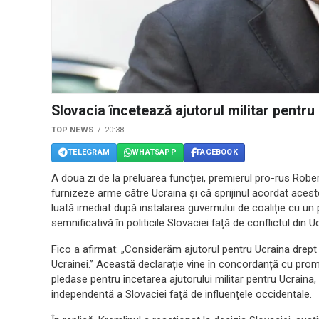
Slovacia încetează ajutorul militar pentru
TOP NEWS
20:38
TELEGRAM
WHATSAPP
FACEBOOK
A doua zi de la preluarea funcției, premierul pro-rus Robe
furnizeze arme către Ucraina și că sprijinul acordat acestei 
luată imediat după instalarea guvernului de coaliție cu 
semnificativă în politicile Slovaciei față de conflictul din U
Fico a afirmat: „Considerăm ajutorul pentru Ucraina drept 
Ucrainei.” Această declarație vine în concordanță cu promi
pledase pentru încetarea ajutorului militar pentru Ucraina,
independentă a Slovaciei față de influențele occidentale.