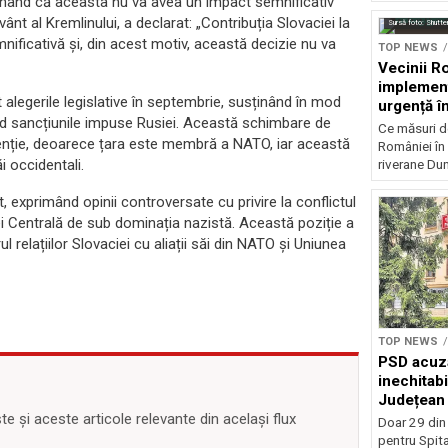
usținând că aceasta nu va avea un impact semnificativ
ânt al Kremlinului, a declarat: „Contribuția Slovaciei la
Sursă foto: Shutte
nificativă și, din acest motiv, această decizie nu va
TOP NEWS
Vecinii R
implemen
t alegerile legislative în septembrie, susținând în mod
urgență î
când sancțiunile impuse Rusiei. Această schimbare de
Ce măsuri de
atenție, deoarece țara este membră a NATO, iar această
României în 
ăi occidentali.
riverane Dună
, exprimând opinii controversate cu privire la conflictul
opei Centrală de sub dominația nazistă. Această poziție a
ul relațiilor Slovaciei cu aliații săi din NATO și Uniunea
TOP NEWS
PSD acuză
inechitabi
Județean 
 și aceste articole relevante din același flux
Doar 29 din
pentru Spita