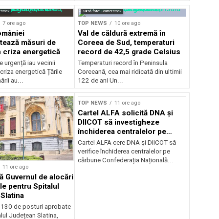
rstock
Sursă foto: Shutterstock
7 ore ago
TOP NEWS
10 ore ago
omâniei
Val de căldură extremă în
tează măsuri de
Coreea de Sud, temperaturi
n criza energetică
record de 42,5 grade Celsius
 urgență iau vecinii
Temperaturi record în Peninsula
criza energetică Țările
Coreeană, cea mai ridicată din ultimii
rii au...
122 de ani Un...
TOP NEWS
11 ore ago
Cartel ALFA solicită DNA și
DIICOT să investigheze
închiderea centralelor pe
cărbune
Cartel ALFA cere DNA și DIICOT să
verifice închiderea centralelor pe
cărbune Confederația Națională...
11 ore ago
 Guvernul de alocări
le pentru Spitalul
Slatina
 130 de posturi aprobate
lul Județean Slatina,