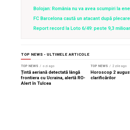
Bolojan: România nu va avea scumpiri la energ
FC Barcelona caută un atacant după plecar
Report record la Loto 6/49: peste 9,3 milioa
TOP NEWS - ULTIMELE ARTICOLE
TOP NEWS
o zi ago
TOP NEWS
2 zile ago
Țintă aeriană detectată lângă
Horoscop 2 august
frontiera cu Ucraina, alertă RO-
clarificărilor
Alert în Tulcea