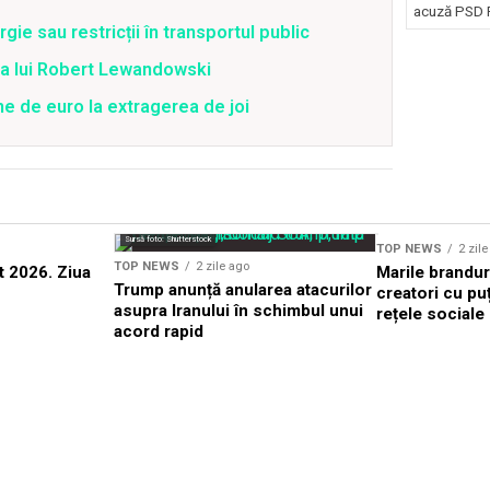
acuză PSD P
ie sau restricții în transportul public
ea lui Robert Lewandowski
ne de euro la extragerea de joi
Sursă foto: Shutterstock
Sursă foto: Shutterstock
TOP NEWS
2 zil
TOP NEWS
2 zile ago
 2026. Ziua
Marile brandur
Trump anunță anularea atacurilor
creatori cu puț
asupra Iranului în schimbul unui
rețele sociale
acord rapid