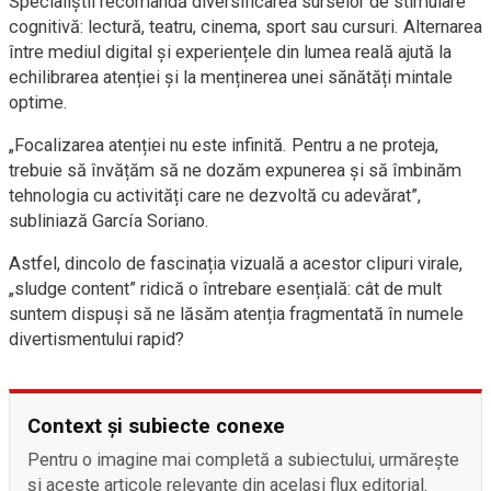
Specialiștii recomandă diversificarea surselor de stimulare
cognitivă: lectură, teatru, cinema, sport sau cursuri. Alternarea
între mediul digital și experiențele din lumea reală ajută la
echilibrarea atenției și la menținerea unei sănătăți mintale
optime.
„Focalizarea atenției nu este infinită. Pentru a ne proteja,
trebuie să învățăm să ne dozăm expunerea și să îmbinăm
tehnologia cu activități care ne dezvoltă cu adevărat”,
subliniază García Soriano.
Astfel, dincolo de fascinația vizuală a acestor clipuri virale,
„sludge content” ridică o întrebare esențială: cât de mult
suntem dispuși să ne lăsăm atenția fragmentată în numele
divertismentului rapid?
Context și subiecte conexe
Pentru o imagine mai completă a subiectului, urmărește
și aceste articole relevante din același flux editorial.