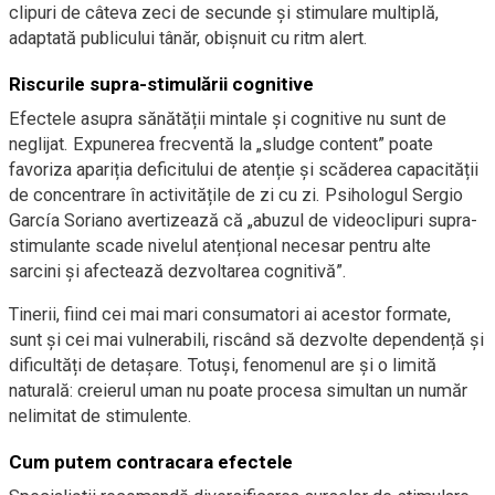
clipuri de câteva zeci de secunde și stimulare multiplă,
adaptată publicului tânăr, obișnuit cu ritm alert.
Riscurile supra-stimulării cognitive
Efectele asupra sănătății mintale și cognitive nu sunt de
neglijat. Expunerea frecventă la „sludge content” poate
favoriza apariția deficitului de atenție și scăderea capacității
de concentrare în activitățile de zi cu zi. Psihologul Sergio
García Soriano avertizează că „abuzul de videoclipuri supra-
stimulante scade nivelul atențional necesar pentru alte
sarcini și afectează dezvoltarea cognitivă”.
Tinerii, fiind cei mai mari consumatori ai acestor formate,
sunt și cei mai vulnerabili, riscând să dezvolte dependență și
dificultăți de detașare. Totuși, fenomenul are și o limită
naturală: creierul uman nu poate procesa simultan un număr
nelimitat de stimulente.
Cum putem contracara efectele