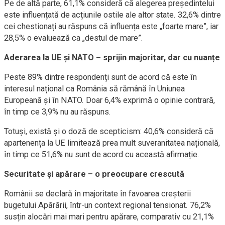
Pe de altă parte, 61,1% consideră că alegerea președintelui
este influențată de acțiunile ostile ale altor state. 32,6% dintre
cei chestionați au răspuns că influența este „foarte mare”, iar
28,5% o evaluează ca „destul de mare”.
Aderarea la UE și NATO – sprijin majoritar, dar cu nuanțe
Peste 89% dintre respondenți sunt de acord că este în
interesul național ca România să rămână în Uniunea
Europeană și în NATO. Doar 6,4% exprimă o opinie contrară,
în timp ce 3,9% nu au răspuns.
Totuși, există și o doză de scepticism: 40,6% consideră că
apartenența la UE limitează prea mult suveranitatea națională,
în timp ce 51,6% nu sunt de acord cu această afirmație.
Securitate și apărare – o preocupare crescută
Românii se declară în majoritate în favoarea creșterii
bugetului Apărării, într-un context regional tensionat. 76,2%
susțin alocări mai mari pentru apărare, comparativ cu 21,1%