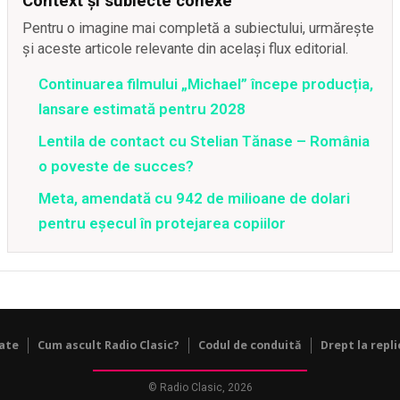
Context și subiecte conexe
Pentru o imagine mai completă a subiectului, urmărește
și aceste articole relevante din același flux editorial.
Continuarea filmului „Michael” începe producția,
lansare estimată pentru 2028
Lentila de contact cu Stelian Tănase – România
o poveste de succes?
Meta, amendată cu 942 de milioane de dolari
pentru eșecul în protejarea copiilor
tate
Cum ascult Radio Clasic?
Codul de conduită
Drept la repli
© Radio Clasic, 2026