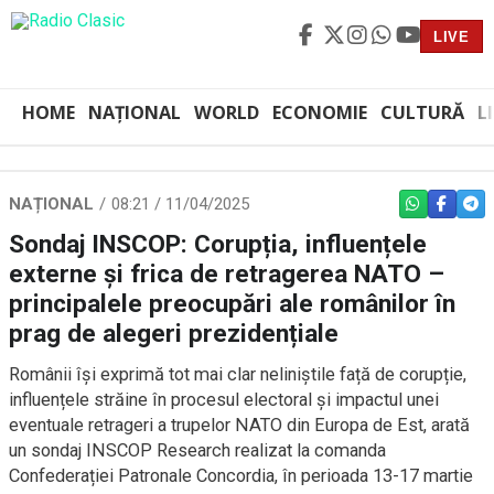
LIVE
HOME
NAȚIONAL
WORLD
ECONOMIE
CULTURĂ
L
NAȚIONAL
08:21 / 11/04/2025
WHATSAPP
FACEBO
TEL
Sondaj INSCOP: Corupția, influențele
externe și frica de retragerea NATO –
principalele preocupări ale românilor în
prag de alegeri prezidențiale
Românii își exprimă tot mai clar neliniștile față de corupție,
influențele străine în procesul electoral și impactul unei
eventuale retrageri a trupelor NATO din Europa de Est, arată
un sondaj INSCOP Research realizat la comanda
Confederației Patronale Concordia, în perioada 13-17 martie