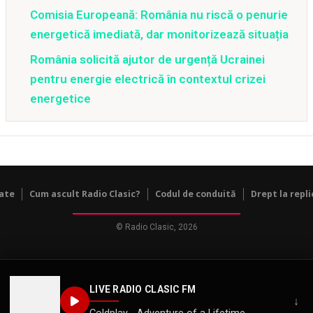
Comisia Europeană: România nu riscă o penurie
energetică imediată, dar monitorizează situația
România solicită ajutor de urgență Ucrainei
pentru energie electrică în contextul crizei
energetice
tate
Cum ascult Radio Clasic?
Codul de conduită
Drept la repli
© Radio Clasic, 2026
LIVE RADIO CLASIC FM
↓