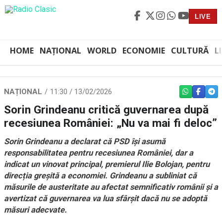
LIVE
HOME
NAȚIONAL
WORLD
ECONOMIE
CULTURĂ
L
NAȚIONAL
11:30 / 13/02/2026
WHATSAPP
FACEBO
TEL
Sorin Grindeanu critică guvernarea după
recesiunea României: „Nu va mai fi deloc”
Sorin Grindeanu a declarat că PSD își asumă
responsabilitatea pentru recesiunea României, dar a
indicat un vinovat principal, premierul Ilie Bolojan, pentru
direcția greșită a economiei. Grindeanu a subliniat că
măsurile de austeritate au afectat semnificativ românii și a
avertizat că guvernarea va lua sfârșit dacă nu se adoptă
măsuri adecvate.