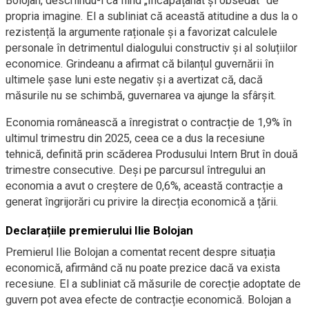
Bolojan, descriindu-l ca fiind „încăpățânat și obsedat” de
propria imagine. El a subliniat că această atitudine a dus la o
rezistență la argumente raționale și a favorizat calculele
personale în detrimentul dialogului constructiv și al soluțiilor
economice. Grindeanu a afirmat că bilanțul guvernării în
ultimele șase luni este negativ și a avertizat că, dacă
măsurile nu se schimbă, guvernarea va ajunge la sfârșit.
Economia românească a înregistrat o contracție de 1,9% în
ultimul trimestru din 2025, ceea ce a dus la recesiune
tehnică, definită prin scăderea Produsului Intern Brut în două
trimestre consecutive. Deși pe parcursul întregului an
economia a avut o creștere de 0,6%, această contracție a
generat îngrijorări cu privire la direcția economică a țării.
Declarațiile premierului Ilie Bolojan
Premierul Ilie Bolojan a comentat recent despre situația
economică, afirmând că nu poate prezice dacă va exista
recesiune. El a subliniat că măsurile de corecție adoptate de
guvern pot avea efecte de contracție economică. Bolojan a