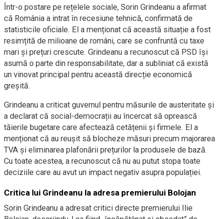
Într-o postare pe rețelele sociale, Sorin Grindeanu a afirmat
că România a intrat în recesiune tehnică, confirmată de
statisticile oficiale. El a menționat că această situație a fost
resimțită de milioane de români, care se confruntă cu taxe
mari și prețuri crescute. Grindeanu a recunoscut că PSD își
asumă o parte din responsabilitate, dar a subliniat că există
un vinovat principal pentru această direcție economică
greșită.
Grindeanu a criticat guvernul pentru măsurile de austeritate și
a declarat că social-democrații au încercat să oprească
tăierile bugetare care afectează cetățenii și firmele. El a
menționat că au reușit să blocheze măsuri precum majorarea
TVA și eliminarea plafonării prețurilor la produsele de bază.
Cu toate acestea, a recunoscut că nu au putut stopa toate
deciziile care au avut un impact negativ asupra populației.
Critica lui Grindeanu la adresa premierului Bolojan
Sorin Grindeanu a adresat critici directe premierului Ilie