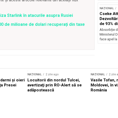
 și aceste articole relevante din același flux
NAȚIONAL
Cseke Atti
iza Starlink în atacurile asupra Rusiei
Dezvoltări
de 93% d
0 de milioane de dolari recuperați din taxe
Absorbție d
Ministerul D
face apel la 
NAȚIONAL
2 zile ago
NAȚIONAL
2 zile 
darmi și oieri
Locuitorii din nordul Tulcei,
Vasile Tofan, 
ața Presei
avertizaţi prin RO-Alert să se
Moldovei, în viz
adăpostească
România