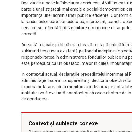
Decizia de a solicita înlocuirea conducerii ANAF în cazul î
parte a unei strategii mai ample a social-democraților, ca
importanța unei administrații publice eficiente. Conform d
la rândul celor care consideră că, în prezent, sumele cole
ceea ce se reflectă în dezechilibre economice ce ar putea
corectă.
Această mișcare politică marchează o etapă critică în relații
subliniind tensiunea existentă pe fondul îndeplinirii obiect
responsabilitatea în administrarea fondurilor publice nu poa
este percepută ca un obstacol major în calea îmbunătățiri
În contextul actual, declarațiile președintelui interimar 
administrație fiscală transparentă și dedicată obiectivelor 
exprimă hotărârea de a monitoriza îndeaproape activitat
instituției va fi evaluată constant și că orice abatere de la 
de conducere.
Context și subiecte conexe