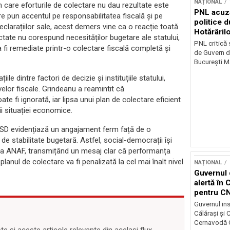
NAȚIONAL
n care eforturile de colectare nu dau rezultate este
PNL acuz
re pun accentul pe responsabilitatea fiscală și pe
politice 
eclarațiilor sale, acest demers vine ca o reacție toată
Hotărâril
ctate nu corespund necesităților bugetare ale statului,
PNL critică
 fi remediate printr-o colectare fiscală completă și
de Guvern d
București Ma
le dintre factori de decizie și instituțiile statului,
ivelor fiscale. Grindeanu a reamintit că
te fi ignorată, iar lipsa unui plan de colectare eficient
i situației economice.
al PSD evidențiază un angajament ferm față de o
de stabilitate bugetară. Astfel, social-democrații își
ea ANAF, transmițând un mesaj clar că performanța
planul de colectare va fi penalizată la cel mai înalt nivel
NAȚIONAL
Guvernul 
alertă în 
pentru C
Guvernul ins
Călărași și
Cernavodă G