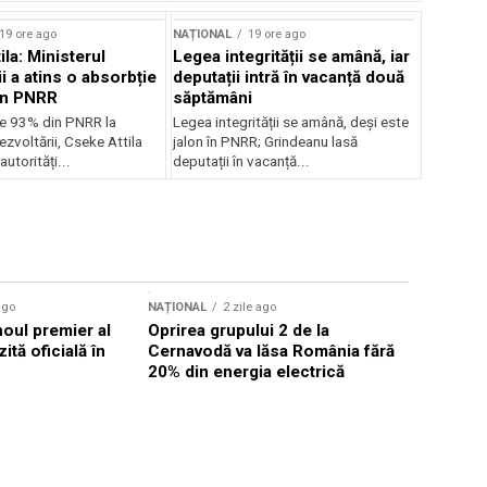
19 ore ago
NAȚIONAL
19 ore ago
la: Ministerul
Legea integrității se amână, iar
i a atins o absorbție
deputații intră în vacanță două
in PNRR
săptămâni
e 93% din PNRR la
Legea integrității se amână, deși este
ezvoltării, Cseke Attila
jalon în PNRR; Grindeanu lasă
autorități...
deputații în vacanță...
ago
NAȚIONAL
2 zile ago
NAȚIONAL
noul premier al
Oprirea grupului 2 de la
Comisia 
ită oficială în
Cernavodă va lăsa România fără
investigh
20% din energia electrică
despăgubi
euro