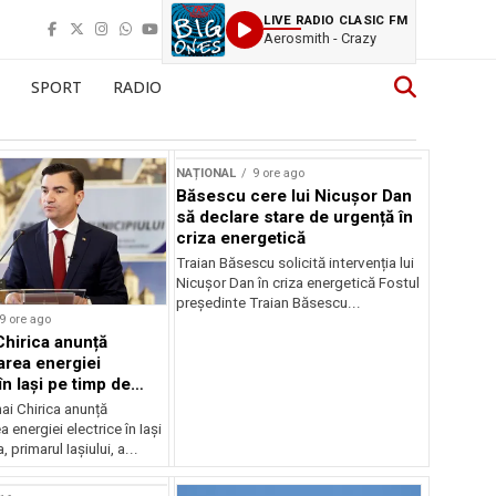
LIVE RADIO CLASIC FM
Aerosmith - Crazy
SPORT
RADIO
NAȚIONAL
9 ore ago
Băsescu cere lui Nicușor Dan
să declare stare de urgență în
criza energetică
Traian Băsescu solicită intervenția lui
Nicușor Dan în criza energetică Fostul
președinte Traian Băsescu...
9 ore ago
Chirica anunță
area energiei
în Iași pe timp de
ai Chirica anunță
a energiei electrice în Iași
, primarul Iașiului, a...