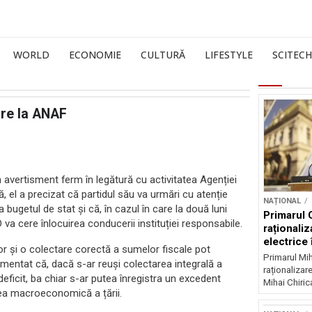
WORLD
ECONOMIE
CULTURĂ
LIFESTYLE
SCITECH
are la ANAF
n avertisment ferm în legătură cu activitatea Agenției
ă, el a precizat că partidul său va urmări cu atenție
NAȚIONAL
bugetul de stat și că, în cazul în care la două luni
Primarul 
 va cere înlocuirea conducerii instituției responsabile.
raționaliz
electrice 
or și o colectare corectă a sumelor fiscale pot
noapte
Primarul Mih
gumentat că, dacă s-ar reuși colectarea integrală a
raționalizare
eficit, ba chiar s-ar putea înregistra un excedent
Mihai Chirica
tea macroeconomică a țării.