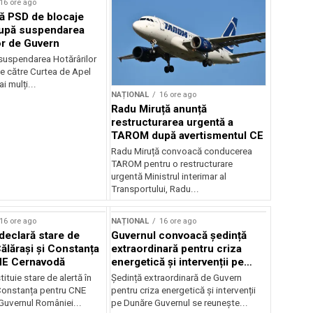
16 ore ago
ă PSD de blocaje
după suspendarea
or de Guvern
 suspendarea Hotărârilor
e către Curtea de Apel
i mulți...
NAȚIONAL
16 ore ago
Radu Miruță anunță
restructurarea urgentă a
TAROM după avertismentul CE
Radu Miruță convoacă conducerea
TAROM pentru o restructurare
urgentă Ministrul interimar al
Transportului, Radu...
16 ore ago
NAȚIONAL
16 ore ago
declară stare de
Guvernul convoacă ședință
Călărași și Constanța
extraordinară pentru criza
NE Cernavodă
energetică și intervenții pe
Dunăre
tituie stare de alertă în
Ședință extraordinară de Guvern
 Constanța pentru CNE
pentru criza energetică și intervenții
uvernul României...
pe Dunăre Guvernul se reunește...