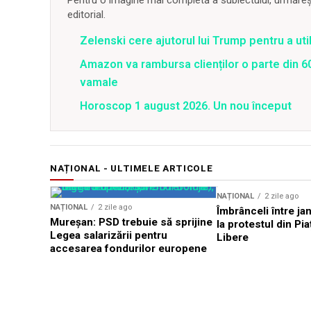
Pentru o imagine mai completă a subiectului, urmărește
editorial.
Zelenski cere ajutorul lui Trump pentru a util
Amazon va rambursa clienților o parte din 60
vamale
Horoscop 1 august 2026. Un nou început
NAȚIONAL - ULTIMELE ARTICOLE
NAȚIONAL
2 zile ago
NAȚIONAL
2 zile ago
Îmbrânceli între jan
Mureșan: PSD trebuie să sprijine
la protestul din Pi
Legea salarizării pentru
Libere
accesarea fondurilor europene