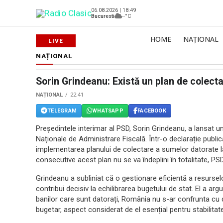
06.08.2026 | 18:49
Bucuresti
--°C
HOME
NAȚIONAL
NAȚIONAL
Sorin Grindeanu: Există un plan de colect
NAȚIONAL
22:41
TELEGRAM
WHATSAPP
FACEBOOK
Președintele interimar al PSD, Sorin Grindeanu, a lansat u
Naționale de Administrare Fiscală. Într-o declarație public
implementarea planului de colectare a sumelor datorate la 
consecutive acest plan nu se va îndeplini în totalitate, PSD
Grindeanu a subliniat că o gestionare eficientă a resursel
contribui decisiv la echilibrarea bugetului de stat. El a ar
banilor care sunt datorați, România nu s-ar confrunta cu d
bugetar, aspect considerat de el esențial pentru stabilita