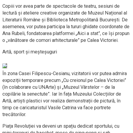
Copiii vor avea parte de spectacole de teatru, sesiuni de
lectură și ateliere creative organizate de Muzeul Național al
Literaturii Române și Biblioteca Metropolitană București. De
asemenea, vor putea participa la tururi ghidate coordonate de
Ana Rubeli, fondatoarea platformei „Aici a stat”, ce își propun
o „vânătoare de comori arhitecturale” pe Calea Victoriei.
Artă, sport și meșteșuguri
În zona Casei Filipescu-Cesianu, vizitatorii vor putea admira
expoziții temporare precum „Cu creionul pe Calea Victoriei”
(în colaborare cu UNArte) și „Muzeul Vârstelor – de la
copilărie la senectute”. Iar în fața Muzeului Colecțiilor de
Artă, artiști plastici vor realiza demonstrații de pictură, în
timp ce caricaturistul Vasile Catrina va face portrete
trecătorilor.
Piața Revoluției va deveni un spațiu dedicat sportului, cu
mini-terenuri de baschet, mese de ping-pong și șah,