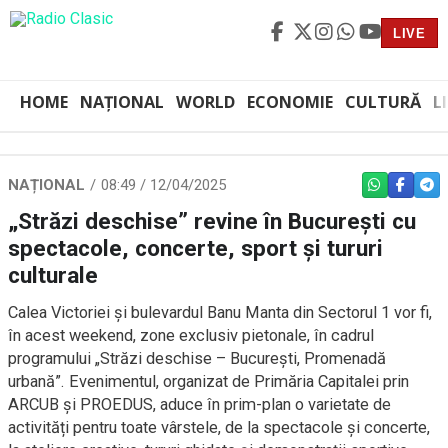
LIVE
HOME
NAȚIONAL
WORLD
ECONOMIE
CULTURĂ
L
NAȚIONAL
08:49 / 12/04/2025
WHATSAPP
FACEBO
TEL
„Străzi deschise” revine în București cu
spectacole, concerte, sport și tururi
culturale
Calea Victoriei și bulevardul Banu Manta din Sectorul 1 vor fi,
în acest weekend, zone exclusiv pietonale, în cadrul
programului „Străzi deschise – București, Promenadă
urbană”. Evenimentul, organizat de Primăria Capitalei prin
ARCUB și PROEDUS, aduce în prim-plan o varietate de
activități pentru toate vârstele, de la spectacole și concerte,