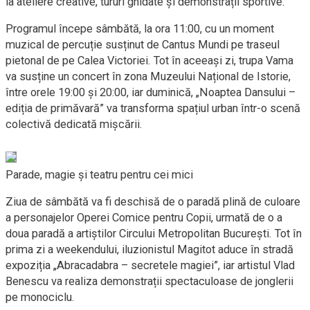
la ateliere creative, tururi ghidate și demonstrații sportive.
Programul începe sâmbătă, la ora 11:00, cu un moment
muzical de percuție susținut de Cantus Mundi pe traseul
pietonal de pe Calea Victoriei. Tot în aceeași zi, trupa Vama
va susține un concert în zona Muzeului Național de Istorie,
între orele 19:00 și 20:00, iar duminică, „Noaptea Dansului –
ediția de primăvară” va transforma spațiul urban într-o scenă
colectivă dedicată mișcării.
Parade, magie și teatru pentru cei mici
Ziua de sâmbătă va fi deschisă de o paradă plină de culoare
a personajelor Operei Comice pentru Copii, urmată de o a
doua paradă a artiștilor Circului Metropolitan București. Tot în
prima zi a weekendului, iluzionistul Magitot aduce în stradă
expoziția „Abracadabra – secretele magiei”, iar artistul Vlad
Benescu va realiza demonstrații spectaculoase de jonglerii
pe monociclu.