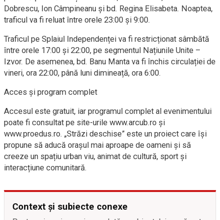
Dobrescu, Ion Câmpineanu și bd. Regina Elisabeta. Noaptea,
traficul va fi reluat între orele 23:00 și 9:00.
Traficul pe Splaiul Independenței va fi restricționat sâmbătă
între orele 17:00 și 22:00, pe segmentul Națiunile Unite –
Izvor. De asemenea, bd. Banu Manta va fi închis circulației de
vineri, ora 22:00, până luni dimineață, ora 6:00.
Acces și program complet
Accesul este gratuit, iar programul complet al evenimentului
poate fi consultat pe site-urile www.arcub.ro și
www.proedus.ro. „Străzi deschise” este un proiect care își
propune să aducă orașul mai aproape de oameni și să
creeze un spațiu urban viu, animat de cultură, sport și
interacțiune comunitară.
Context și subiecte conexe