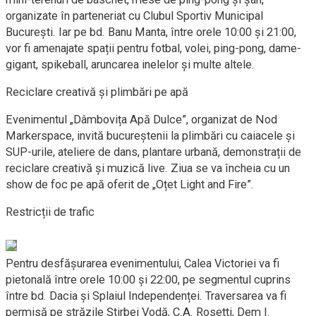
organizate în parteneriat cu Clubul Sportiv Municipal
București. Iar pe bd. Banu Manta, între orele 10:00 și 21:00,
vor fi amenajate spații pentru fotbal, volei, ping-pong, dame-
gigant, spikeball, aruncarea inelelor și multe altele.
Reciclare creativă și plimbări pe apă
Evenimentul „Dâmbovița Apă Dulce”, organizat de Nod
Markerspace, invită bucureștenii la plimbări cu caiacele și
SUP-urile, ateliere de dans, plantare urbană, demonstrații de
reciclare creativă și muzică live. Ziua se va încheia cu un
show de foc pe apă oferit de „Oțet Light and Fire”.
Restricții de trafic
Pentru desfășurarea evenimentului, Calea Victoriei va fi
pietonală între orele 10:00 și 22:00, pe segmentul cuprins
între bd. Dacia și Splaiul Independenței. Traversarea va fi
permisă pe străzile Știrbei Vodă, C.A. Rosetti, Dem I.