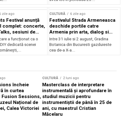
Concursului Enescu 2026
6 zile ago
CULTURĂ
6 zile ago
ts Festival anunță
Festivalul Strada Armeneasca
 complet: concerte,
deschide portile catre
Talks, sesiuni de
Armenia prin arta, dialog si
 noi opțiuni de
patrimoniu, intre 31 iulie si 2
care a funcționat ca o
Intre 31 iulie si 2 august, Gradina
e pentru public
august, la Gradina Botanica din
DIY dedicată scenei
Botanica din Bucuresti gazduieste
Bucuresti
românești,...
cea de-a X-a...
CULTURĂ
 ago
CULTURĂ
2 luni ago
„Cantafab
ions încheie
Masterclass de interpretare
ă în curtea
instrumentală și aprofundare în
l Fusion Sessions,
studiul muzicii pentru
uzeul Național de
instrumentiștii de până în 25 de
ei, Calea Victoriei
ani, cu maestrul Cristian
Măcelaru