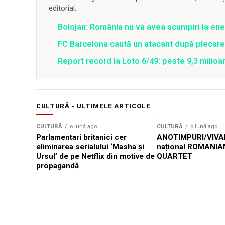
editorial.
Bolojan: România nu va avea scumpiri la energ
FC Barcelona caută un atacant după plecar
Report record la Loto 6/49: peste 9,3 milioa
CULTURĂ - ULTIMELE ARTICOLE
CULTURĂ
o lună ago
CULTURĂ
o lună ago
Parlamentari britanici cer
ANOTIMPURI/VIVAL
eliminarea serialului ‘Masha și
național ROMANIA
Ursul’ de pe Netflix din motive de
QUARTET
propagandă