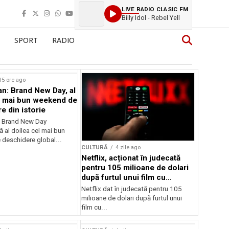
LIVE RADIO CLASIC FM
Billy Idol - Rebel Yell
SPORT
RADIO
15 ore ago
n: Brand New Day, al
l mai bun weekend de
e din istorie
: Brand New Day
ă al doilea cel mai bun
deschidere global...
CULTURĂ
4 zile ago
Netflix, acționat în judecată
pentru 105 milioane de dolari
după furtul unui film cu
Nicolas Cage
Netflix dat în judecată pentru 105
milioane de dolari după furtul unui
film cu...