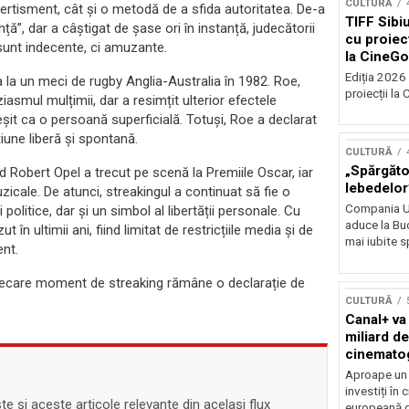
CULTURĂ
ertisment, cât și o metodă de a sfida autoritatea. De-a
TIFF Sibi
nță”, dar a câștigat de șase ori în instanță, judecătorii
cu proiecț
 sunt indecente, ci amuzante.
la CineGo
Ediția 2026 
 la un meci de rugby Anglia-Australia în 1982. Roe,
proiecții la 
iasmul mulțimii, dar a resimțit ulterior efectele
eșit ca o persoană superficială. Totuși, Roe a declarat
iune liberă și spontană.
CULTURĂ
„Spărgător
Robert Opel a trecut pe scenă la Premiile Oscar, iar
lebedelor”
zicale. De atunci, streakingul a continuat să fie o
Compania Uk
politice, dar și un simbol al libertății personale. Cu
aduce la Buc
n ultimii ani, fiind limitat de restricțiile media și de
mai iubite s
ent.
 fiecare moment de streaking rămâne o declarație de
CULTURĂ
Canal+ va
miliard de
cinemato
până în 2
Aproape un m
investiți în
 și aceste articole relevante din același flux
europeană d