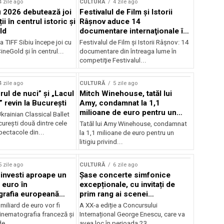
4 zile ago
CULTURĂ
4 zile ago
u 2026 debutează joi
Festivalul de Film şi Istorii
ii în centrul istoric și
Râşnov aduce 14
ld
documentare internaţionale în
premieră
a TIFF Sibiu începe joi cu
Festivalul de Film şi Istorii Râşnov: 14
CineGold și în centrul...
documentare din întreaga lume în
competiţie Festivalul...
4 zile ago
CULTURĂ
5 zile ago
ul de nuci” și „Lacul
Mitch Winehouse, tatăl lui
 revin la București
Amy, condamnat la 1,1
milioane de euro pentru un
rainian Classical Ballet
litigiu pierdut
urești două dintre cele
Tatăl lui Amy Winehouse, condamnat
pectacole din...
la 1,1 milioane de euro pentru un
litigiu privind...
5 zile ago
CULTURĂ
6 zile ago
 investi aproape un
Șase concerte simfonice
 euro în
excepționale, cu invitați de
grafia europeană
prim rang ai scenei
032
internaționale și ansambluri
iliard de euro vor fi
A XX-a ediție a Concursului
orchestrale românești de
 cinematografia franceză și
Internațional George Enescu, care va
prestigiu, în programul
e...
avea loc în perioada 23...