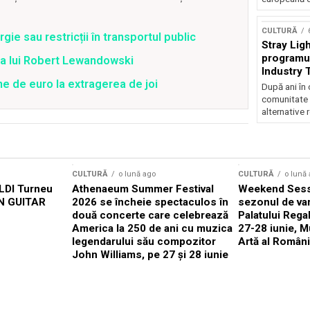
CULTURĂ
ie sau restricții în transportul public
Stray Ligh
programul
ea lui Robert Lewandowski
Industry 
ne de euro la extragerea de joi
audiție și
După ani în 
participar
comunitate 
alternative 
CULTURĂ
o lună ago
CULTURĂ
o lună
DI Turneu
Athenaeum Summer Festival
Weekend Sess
N GUITAR
2026 se încheie spectaculos în
sezonul de var
două concerte care celebrează
Palatului Rega
America la 250 de ani cu muzica
27-28 iunie, M
legendarului său compozitor
Artă al Români
John Williams, pe 27 și 28 iunie