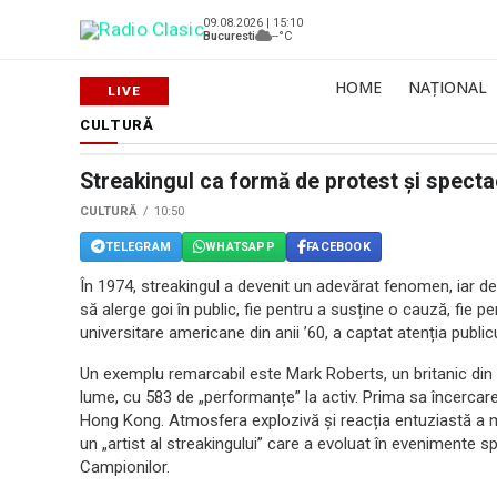
09.08.2026 | 15:10
Bucuresti
--°C
HOME
NAȚIONAL
CULTURĂ
Streakingul ca formă de protest și spect
CULTURĂ
10:50
TELEGRAM
WHATSAPP
FACEBOOK
În 1974, streakingul a devenit un adevărat fenomen, iar de
să alerge goi în public, fie pentru a susține o cauză, fie 
universitare americane din anii ’60, a captat atenția publi
Un exemplu remarcabil este Mark Roberts, un britanic din L
lume, cu 583 de „performanțe” la activ. Prima sa încercare
Hong Kong. Atmosfera explozivă și reacția entuziastă a mu
un „artist al streakingului” care a evoluat în evenimente sp
Campionilor.