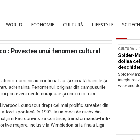
WORLD
ECONOMIE
CULTURĂ
LIFESTYLE
SCITECH
CULTURĂ
acol: Povestea unui fenomen cultural
Spider-Ma
doilea ce
deschider
Spider-Man
înregistreaz
 atunci, oamenii au continuat să își scoată hainele și
weekend de 
pentru adrenalină. Fenomenul, originar din campusurile
cului prin evenimente curajoase și uneori comice.
iverpool, cunoscut drept cel mai prolific streaker din
 a fost spontană, în 1993, la un meci de rugby din
lțimii l-au convins să continue, transformându-l într-
ortive majore, inclusiv la Wimbledon și la finala Ligii