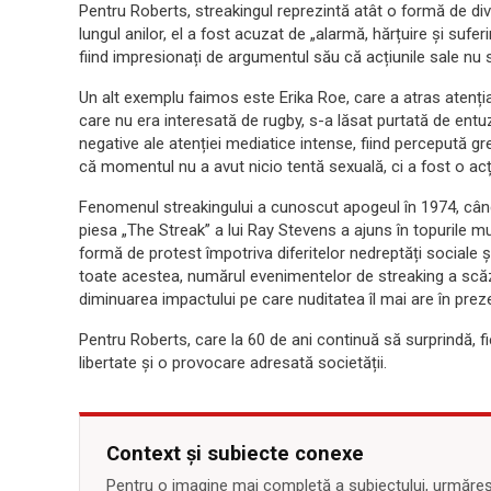
Pentru Roberts, streakingul reprezintă atât o formă de div
lungul anilor, el a fost acuzat de „alarmă, hărțuire și suferi
fiind impresionați de argumentul său că acțiunile sale nu
Un alt exemplu faimos este Erika Roe, care a atras atenția
care nu era interesată de rugby, s-a lăsat purtată de entuz
negative ale atenției mediatice intense, fiind percepută gr
că momentul nu a avut nicio tentă sexuală, ci a fost o acț
Fenomenul streakingului a cunoscut apogeul în 1974, când 
piesa „The Streak” a lui Ray Stevens a ajuns în topurile mu
formă de protest împotriva diferitelor nedreptăți sociale și 
toate acestea, numărul evenimentelor de streaking a scăzut î
diminuarea impactului pe care nuditatea îl mai are în prez
Pentru Roberts, care la 60 de ani continuă să surprindă,
libertate și o provocare adresată societății.
Context și subiecte conexe
Pentru o imagine mai completă a subiectului, urmărește