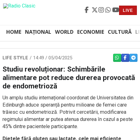
LIVE
HOME
NAȚIONAL
WORLD
ECONOMIE
CULTURĂ
L
LIFE STYLE
14:49 / 05/04/2025
WHATSAPP
FACEBO
TEL
Studiu revoluționar: Schimbările
alimentare pot reduce durerea provocată
de endometrioză
Un amplu studiu internațional coordonat de Universitatea din
Edinburgh aduce speranță pentru milioane de femei care
trăiesc cu endometrioză. Potrivit cercetării, modificarea
regimului alimentar ar putea atenua durerea în cazul a peste
45% dintre pacientele participante.
Dietele fără gluten sau lactate, cele mai eficiente