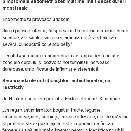
Simptomele endometriozei: mult mai mult decât dureri
menstruale
Endometrioza provoacă adesea:
dureri pelvine intense, în special în timpul menstruației; dureri
sciatice, ale sânilor sau dureri articulare difuze; balonare
severă, cunoscută ca „endo belly”.
Țesutul asemănător endometrului se răspândește în alte
zone ale corpului și dezvoltă noi terminații nervoase
dureroase, amplificate de inflamație sistemică.
Recomandările nutriționiștilor: antiinflamator, nu
restrictiv
Jo Hanley, consilier special la Endometriosis UK, susține:
„Un regim antiinflamator, bogat în fructe, legume,
leguminoase, nuci, semințe, cereale integrale, ulei de măsline
și proteine slabe poate ajuta. Este important ca fiecare
femeie să țină un jurnal alimentar pentru a identifica posibilii