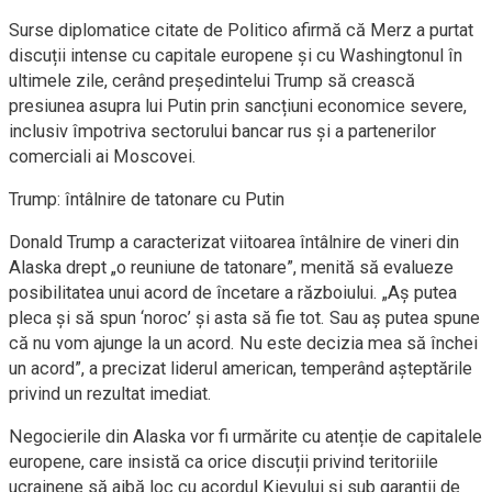
Surse diplomatice citate de Politico afirmă că Merz a purtat
discuții intense cu capitale europene și cu Washingtonul în
ultimele zile, cerând președintelui Trump să crească
presiunea asupra lui Putin prin sancțiuni economice severe,
inclusiv împotriva sectorului bancar rus și a partenerilor
comerciali ai Moscovei.
Trump: întâlnire de tatonare cu Putin
Donald Trump a caracterizat viitoarea întâlnire de vineri din
Alaska drept „o reuniune de tatonare”, menită să evalueze
posibilitatea unui acord de încetare a războiului. „Aș putea
pleca și să spun ‘noroc’ și asta să fie tot. Sau aș putea spune
că nu vom ajunge la un acord. Nu este decizia mea să închei
un acord”, a precizat liderul american, temperând așteptările
privind un rezultat imediat.
Negocierile din Alaska vor fi urmărite cu atenție de capitalele
europene, care insistă ca orice discuții privind teritoriile
ucrainene să aibă loc cu acordul Kievului și sub garanții de