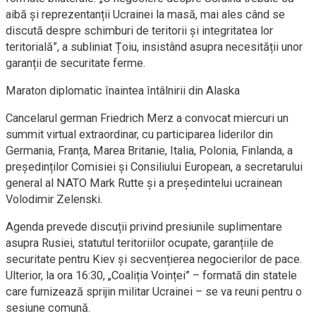
aibă și reprezentanții Ucrainei la masă, mai ales când se
discută despre schimburi de teritorii și integritatea lor
teritorială”, a subliniat Țoiu, insistând asupra necesității unor
garanții de securitate ferme.
Maraton diplomatic înaintea întâlnirii din Alaska
Cancelarul german Friedrich Merz a convocat miercuri un
summit virtual extraordinar, cu participarea liderilor din
Germania, Franța, Marea Britanie, Italia, Polonia, Finlanda, a
președinților Comisiei și Consiliului European, a secretarului
general al NATO Mark Rutte și a președintelui ucrainean
Volodimir Zelenski.
Agenda prevede discuții privind presiunile suplimentare
asupra Rusiei, statutul teritoriilor ocupate, garanțiile de
securitate pentru Kiev și secvențierea negocierilor de pace.
Ulterior, la ora 16:30, „Coaliția Voinței” – formată din statele
care furnizează sprijin militar Ucrainei – se va reuni pentru o
sesiune comună.