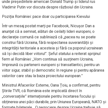
unde președintele american Donald Trump și liderul rus
Vladimir Putin vor discuta despre războiul din Ucraina.
Poziția României: pace doar cu participarea Kievului
Într-un mesaj postat marți pe Facebook, Nicușor Dan a
anunțat că a semnat, alături de ceilalți lideri europeni, o
declarație comună ce subliniază că „pacea nu se poate
construi fără Ucraina, fără respectarea suveranității și
integrității teritoriale a acesteia și fără ca poporul ucrainean
să își decidă liber viitorul”. Șeful statului a reiterat sprijinul
ferm al României: „Vom continua să susținem Ucraina,
împreună cu partenerii europeni și transatlantici, pentru un
viitor sigur, stabil și democratic în regiune și pentru apărarea
valorilor care stau la baza proiectului european.”
Ministrul Afacerilor Externe, Oana Țoiu, a confirmat, pentru
Știrile TVR, că România este implicată direct în
„conversațiile” internaționale pentru încetarea focului și
obținerea unei păci durabile, prin Uniunea Europeană, NATO și
formate bilaterale. „O negociere despre Ucraina trebuie să