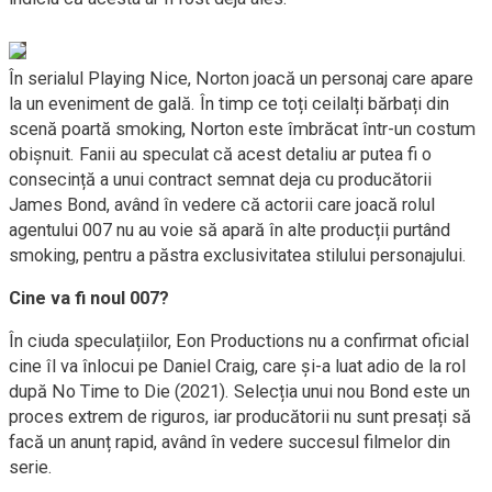
În serialul Playing Nice, Norton joacă un personaj care apare
la un eveniment de gală. În timp ce toți ceilalți bărbați din
scenă poartă smoking, Norton este îmbrăcat într-un costum
obișnuit. Fanii au speculat că acest detaliu ar putea fi o
consecință a unui contract semnat deja cu producătorii
James Bond, având în vedere că actorii care joacă rolul
agentului 007 nu au voie să apară în alte producții purtând
smoking, pentru a păstra exclusivitatea stilului personajului.
Cine va fi noul 007?
În ciuda speculațiilor, Eon Productions nu a confirmat oficial
cine îl va înlocui pe Daniel Craig, care și-a luat adio de la rol
după No Time to Die (2021). Selecția unui nou Bond este un
proces extrem de riguros, iar producătorii nu sunt presați să
facă un anunț rapid, având în vedere succesul filmelor din
serie.