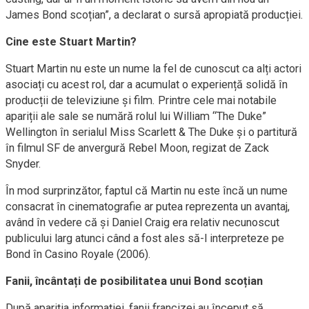
James Bond scoțian”, a declarat o sursă apropiată producției.
Cine este Stuart Martin?
Stuart Martin nu este un nume la fel de cunoscut ca alți actori
asociați cu acest rol, dar a acumulat o experiență solidă în
producții de televiziune și film. Printre cele mai notabile
apariții ale sale se numără rolul lui William “The Duke”
Wellington în serialul Miss Scarlett & The Duke și o partitură
în filmul SF de anvergură Rebel Moon, regizat de Zack
Snyder.
În mod surprinzător, faptul că Martin nu este încă un nume
consacrat în cinematografie ar putea reprezenta un avantaj,
având în vedere că și Daniel Craig era relativ necunoscut
publicului larg atunci când a fost ales să-l interpreteze pe
Bond în Casino Royale (2006).
Fanii, încântați de posibilitatea unui Bond scoțian
După apariția informației, fanii francizei au început să