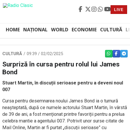
LIVE
HOME
NAȚIONAL
WORLD
ECONOMIE
CULTURĂ
L
CULTURĂ
09:39 / 02/02/2025
WHATSAPP
FACEBO
TEL
Surpriză în cursa pentru rolul lui James
Bond
Stuart Martin, în discuții serioase pentru a deveni noul
007
Cursa pentru desemnarea noului James Bond ia o turnură
neașteptată, după ce numele actorului Stuart Martin, în vârstă
de 39 de ani, a fost menționat printre favoriții pentru a prelua
celebra mantie a agentului 007. Potrivit unor surse citate de
Mail Online, Martin ar fi purtat „discuții serioase” cu