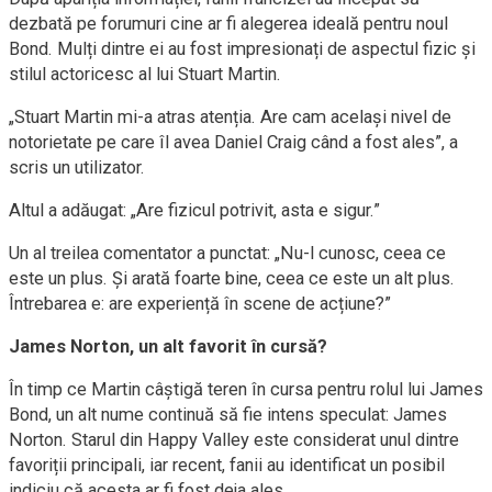
dezbată pe forumuri cine ar fi alegerea ideală pentru noul
Bond. Mulți dintre ei au fost impresionați de aspectul fizic și
stilul actoricesc al lui Stuart Martin.
„Stuart Martin mi-a atras atenția. Are cam același nivel de
notorietate pe care îl avea Daniel Craig când a fost ales”, a
scris un utilizator.
Altul a adăugat: „Are fizicul potrivit, asta e sigur.”
Un al treilea comentator a punctat: „Nu-l cunosc, ceea ce
este un plus. Și arată foarte bine, ceea ce este un alt plus.
Întrebarea e: are experiență în scene de acțiune?”
James Norton, un alt favorit în cursă?
În timp ce Martin câștigă teren în cursa pentru rolul lui James
Bond, un alt nume continuă să fie intens speculat: James
Norton. Starul din Happy Valley este considerat unul dintre
favoriții principali, iar recent, fanii au identificat un posibil
indiciu că acesta ar fi fost deja ales.