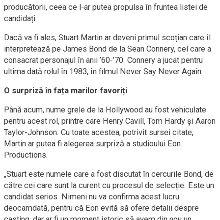
producătorii, ceea ce l-ar putea propulsa în fruntea listei de
candidați.
Dacă va fi ales, Stuart Martin ar deveni primul scoțian care îl
interpretează pe James Bond de la Sean Connery, cel care a
consacrat personajul în anii ’60-’70. Connery a jucat pentru
ultima dată rolul în 1983, în filmul Never Say Never Again.
O surpriză în fața marilor favoriți
Până acum, nume grele de la Hollywood au fost vehiculate
pentru acest rol, printre care Henry Cavill, Tom Hardy și Aaron
Taylor-Johnson. Cu toate acestea, potrivit sursei citate,
Martin ar putea fi alegerea surpriză a studioului Eon
Productions.
„Stuart este numele care a fost discutat în cercurile Bond, de
către cei care sunt la curent cu procesul de selecție. Este un
candidat serios. Nimeni nu va confirma acest lucru
deocamdată, pentru că Eon evită să ofere detalii despre
casting, dar ar fi un moment istoric să avem din nou un