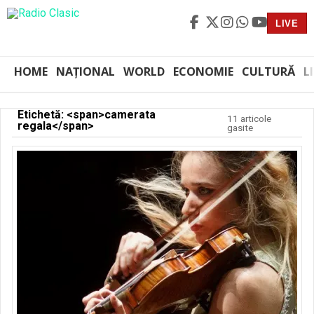
LIVE
HOME
NAȚIONAL
WORLD
ECONOMIE
CULTURĂ
L
Etichetă: <span>camerata
11 articole
regala</span>
gasite