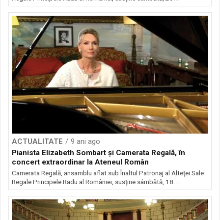
ACTUALITATE
9 ani ago
Pianista Elizabeth Sombart şi Camerata Regală, în
concert extraordinar la Ateneul Român
Camerata Regală, ansamblu aflat sub Înaltul Patronaj al Alteţei Sale
Regale Principele Radu al României, susţine sâmbătă, 18...