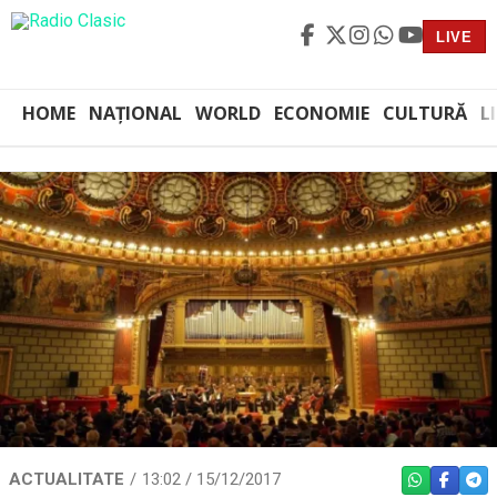
LIVE
HOME
NAȚIONAL
WORLD
ECONOMIE
CULTURĂ
L
ACTUALITATE
13:02 / 15/12/2017
WHATSAPP
FACEBO
TEL