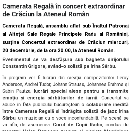
Camerata Regală în concert extraordinar
de Crăciun la Ateneul Român
Camerata Regală, ansamblu aflat sub Înaltul Patronaj
al Alteţei Sale Regale Principele Radu al României,
susține Concertul extraordinar de Crăciun miercuri,
20 decembrie, de la ora 20.00, la Ateneul Român.
Evenimentul se va desfășura sub bagheta dirijorului
Constantin Grigore, având-o solistă pe Irina Sârbu.
În program vor fi lucrări din creația compozitorilor Leroy
Anderson, Andrei Tudor, Johann Strauss, Johannes Brahms și
Sabin Pautza,
lucrări special alese pentru a transmite
emoția și energia sărbătorilor de iarnă
. Concertul va
aduce în fața publicului bucureștean o
colaborare inedită
între Camerata Regală și îndrăgita solistă de jazz Irina
Sârbu
, un muzician cu o voce inconfundabilă. Pe scenă se
va afla, de asemenea,
Corul de Copii Radio
, condus de