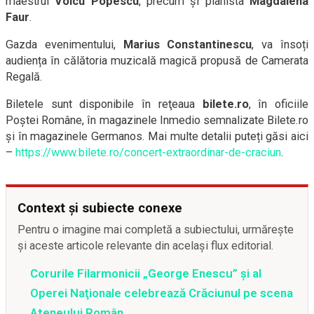
maestrul
Voicu Popescu
, precum și pianista
Magdalena
Faur
.
Gazda evenimentului,
Marius Constantinescu
, va însoți
audiența în călătoria muzicală magică propusă de Camerata
Regală.
Biletele sunt disponibile în reţeaua
bilete.ro
, în oficiile
Poştei Române, în magazinele Inmedio semnalizate Bilete.ro
şi în magazinele Germanos. Mai multe detalii puteți găsi aici
–
https://www.bilete.ro/concert-extraordinar-de-craciun
.
Context și subiecte conexe
Pentru o imagine mai completă a subiectului, urmărește
și aceste articole relevante din același flux editorial.
Corurile Filarmonicii „George Enescu” şi al
Operei Naţionale celebrează Crăciunul pe scena
Ateneului Român