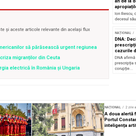
an de la d
apropiațil
Ion Iliescu,
decesul său
 și aceste articole relevante din același flux
NAȚIONAL
DNA: Deci
prescripți
mericanilor să părăsească urgent regiunea
cazurile 
criza migranților din Ceuta
DNA afirmă 
prescripția s
gia electrică în România și Ungaria
corupție...
Sursă foto: Shutterstock
NAȚIONAL
2 zile 
A doua alertă 
Portul Constan
inteligența arti