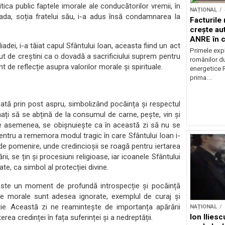
itica public faptele imorale ale conducătorilor vremii, în
NAȚIONAL
diada, soția fratelui său, i-a adus însă condamnarea la
Facturile
crește au
ANRE în c
iadei, i-a tăiat capul Sfântului Ioan, aceasta fiind un act
energetic
Primele expl
zut de creștini ca o dovadă a sacrificiului suprem pentru
românilor du
de reflecție asupra valorilor morale și spirituale.
energetice 
prima...
cată prin post aspru, simbolizând pocăința și respectul
mnați să se abțină de la consumul de carne, pește, vin și
De asemenea, se obișnuiește ca în această zi să nu se
pentru a rememora modul tragic în care Sfântului Ioan i-
le de pomenire, unde credincioșii se roagă pentru iertarea
ii, se țin și procesiuni religioase, iar icoanele Sfântului
ate, ca simbol al protecției divine.
 este un moment de profundă introspecție și pocăință
rile morale sunt adesea ignorate, exemplul de curaj și
ție. Această zi ne reamintește de importanța apărării
NAȚIONAL
Ion Ilies
erea credinței în fața suferinței și a nedreptății.