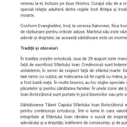
veneau la el, inclusiv pe Iisus Hristos. Curajul său de a cr
special relația adulteră dintre regele Irod Antipa și Iro
moarte.
Conform Evangheliilor, Irod, la cererea Salomeei, fiica Irod
de răzbunare pentru criticile aduse. Martiriul său este vă
adevăr și dreptate, iar această sărbătoare este un moment 
Tradiții și obiceiuri
În tradiția creștin-ortodoxă, ziua de 29 august este mar
față de sacrificiul Sfântului Ioan. Credincioșii sunt înde
untdelemn, în semn de respect față de sfântul martir. 
taie nimic cu cuțitul, iar mâncarea să fie ruptă cu mâna, 
a fost luată viața. În multe biserici, au loc slujbe specia
păcatelor și pentru sănătatea familiei. În unele zone ale țăr
Ioan Botezătorul sunt purtate în jurul bisericilor sau prin s
Sărbătoarea Tăierii Capului Sfântului Ioan Botezătorul
pentru credincioșii ortodocși. Într-o lume în care valo
integritate al Sfântului Ioan rămâne o sursă de inspira
adevărului și a dreptății, indiferent de consecințe, și de put