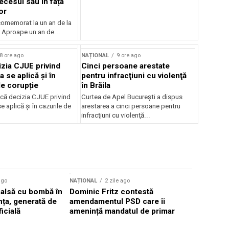
ecesul său în fața
or
 comemorat la un an de la
 Aproape un an de...
8 ore ago
NAȚIONAL
9 ore ago
zia CJUE privind
Cinci persoane arestate
a se aplică și în
pentru infracţiuni cu violenţă
de corupție
în Brăila
că decizia CJUE privind
Curtea de Apel Bucureşti a dispus
e aplică și în cazurile de
arestarea a cinci persoane pentru
infracţiuni cu violenţă...
Sursă foto: Shutte
ago
NAȚIONAL
2 zile ago
NAȚIONAL
falsă cu bombă în
Dominic Fritz contestă
Valul de c
ța, generată de
amendamentul PSD care îi
România, 
ficială
amenință mandatul de primar
40°C în p