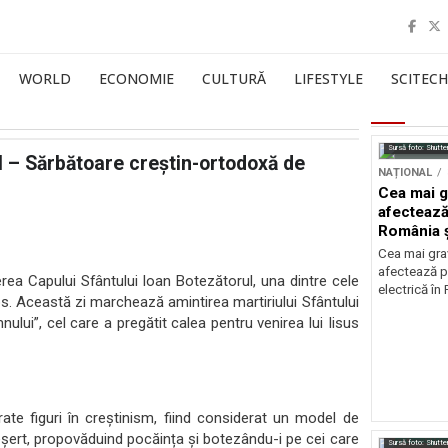
WORLD
ECONOMIE
CULTURĂ
LIFESTYLE
SCITECH
Sursă foto: Shutte
l – Sărbătoare creștin-ortodoxă de
NAȚIONAL
Cea mai g
afectează
România ș
Cea mai grav
afectează p
ea Capului Sfântului Ioan Botezătorul, una dintre cele
electrică în
os. Această zi marchează amintirea martiriului Sfântului
lui”, cel care a pregătit calea pentru venirea lui Iisus
ate figuri în creștinism, fiind considerat un model de
 deșert, propovăduind pocăința și botezându-i pe cei care
Sursă foto: Shutte