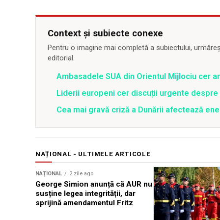
Context și subiecte conexe
Pentru o imagine mai completă a subiectului, urmărește
editorial.
Ambasadele SUA din Orientul Mijlociu cer a
Liderii europeni cer discuții urgente despre 
Cea mai gravă criză a Dunării afectează ener
NAȚIONAL - ULTIMELE ARTICOLE
NAȚIONAL
2 zile ago
George Simion anunță că AUR nu
susține legea integrității, dar
sprijină amendamentul Fritz