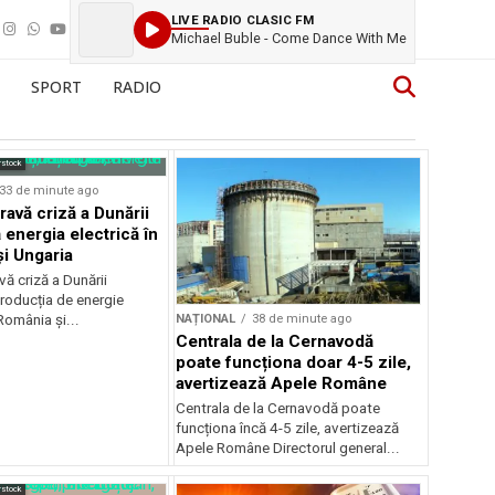
LIVE RADIO CLASIC FM
Michael Buble - Come Dance With Me
SPORT
RADIO
rstock
33 de minute ago
ravă criză a Dunării
 energia electrică în
i Ungaria
ă criză a Dunării
roducția de energie
NAȚIONAL
38 de minute ago
 România și...
Centrala de la Cernavodă
poate funcționa doar 4-5 zile,
avertizează Apele Române
Centrala de la Cernavodă poate
funcționa încă 4-5 zile, avertizează
Apele Române Directorul general...
rstock