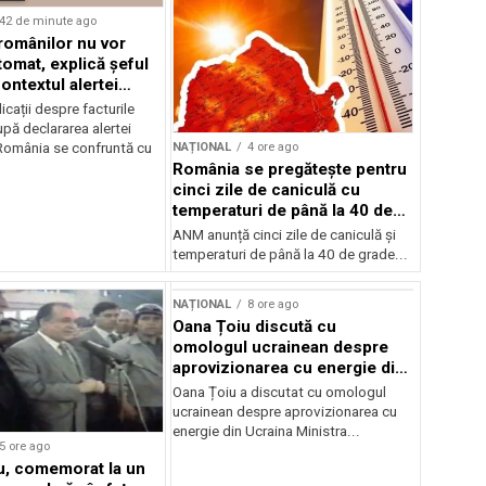
42 de minute ago
 românilor nu vor
tomat, explică șeful
ontextul alertei
e
icații despre facturile
pă declararea alertei
NAȚIONAL
4 ore ago
România se confruntă cu
România se pregătește pentru
cinci zile de caniculă cu
temperaturi de până la 40 de
grade
ANM anunță cinci zile de caniculă și
temperaturi de până la 40 de grade...
NAȚIONAL
8 ore ago
Oana Țoiu discută cu
omologul ucrainean despre
aprovizionarea cu energie din
Ucraina
Oana Țoiu a discutat cu omologul
ucrainean despre aprovizionarea cu
energie din Ucraina Ministra...
5 ore ago
cu, comemorat la un