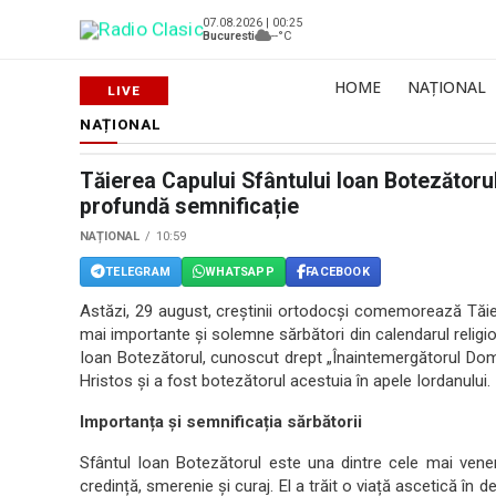
07.08.2026 | 00:25
Bucuresti
--°C
HOME
NAȚIONAL
NAȚIONAL
Tăierea Capului Sfântului Ioan Botezătoru
profundă semnificație
NAȚIONAL
10:59
TELEGRAM
WHATSAPP
FACEBOOK
Astăzi, 29 august, creștinii ortodocși comemorează Tăier
mai importante și solemne sărbători din calendarul religi
Ioan Botezătorul, cunoscut drept „Înaintemergătorul Domnu
Hristos și a fost botezătorul acestuia în apele Iordanului.
Importanța și semnificația sărbătorii
Sfântul Ioan Botezătorul este una dintre cele mai vener
credință, smerenie și curaj. El a trăit o viață ascetică în