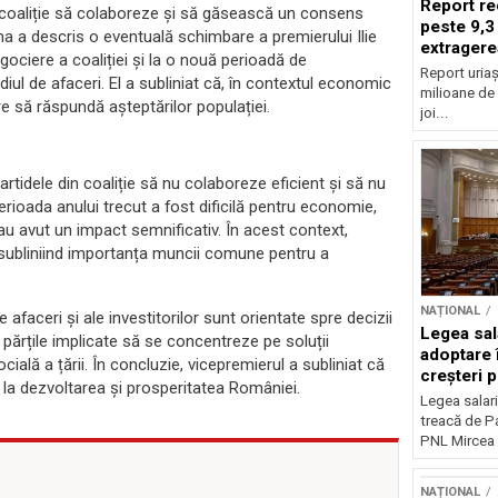
Report re
n coaliție să colaboreze și să găsească un consens
peste 9,3
arna a descris o eventuală schimbare a premierului Ilie
extragere
gociere a coaliției și la o nouă perioadă de
Report uriaș
iul de afaceri. El a subliniat că, în contextul economic
milioane de 
are să răspundă așteptărilor populației.
joi...
tidele din coaliție să nu colaboreze eficient și să nu
perioada anului trecut a fost dificilă pentru economie,
au avut un impact semnificativ. În acest context,
 subliniind importanța muncii comune pentru a
NAȚIONAL
 afaceri și ale investitorilor sunt orientate spre decizii
Legea sal
e părțile implicate să se concentreze pe soluții
adoptare 
ială a țării. În concluzie, vicepremierul a subliniat că
creșteri p
 la dezvoltarea și prosperitatea României.
Legea salari
treacă de P
PNL Mircea 
NAȚIONAL