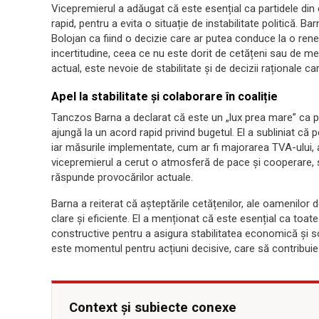
Vicepremierul a adăugat că este esențial ca partidele di
rapid, pentru a evita o situație de instabilitate politică. B
Bolojan ca fiind o decizie care ar putea conduce la o rene
incertitudine, ceea ce nu este dorit de cetățeni sau de med
actual, este nevoie de stabilitate și de decizii raționale c
Apel la stabilitate și colaborare în coaliție
Tanczos Barna a declarat că este un „lux prea mare” ca par
ajungă la un acord rapid privind bugetul. El a subliniat că 
iar măsurile implementate, cum ar fi majorarea TVA-ului, 
vicepremierul a cerut o atmosferă de pace și cooperare,
răspunde provocărilor actuale.
Barna a reiterat că așteptările cetățenilor, ale oamenilor de
clare și eficiente. El a menționat că este esențial ca toat
constructive pentru a asigura stabilitatea economică și soc
este momentul pentru acțiuni decisive, care să contribuie
Context și subiecte conexe