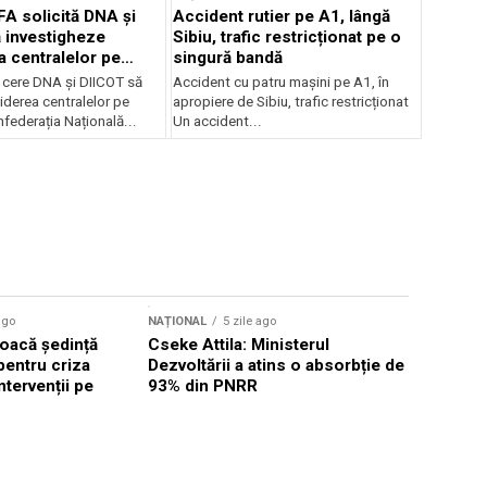
FA solicită DNA și
Accident rutier pe A1, lângă
 investigheze
Sibiu, trafic restricționat pe o
a centralelor pe
singură bandă
 cere DNA și DIICOT să
Accident cu patru mașini pe A1, în
hiderea centralelor pe
apropiere de Sibiu, trafic restricționat
federația Națională...
Un accident...
ago
NAȚIONAL
5 zile ago
NAȚIONAL
oacă ședință
Cseke Attila: Ministerul
Legea inte
pentru criza
Dezvoltării a atins o absorbție de
deputații 
ntervenții pe
93% din PNRR
săptămân