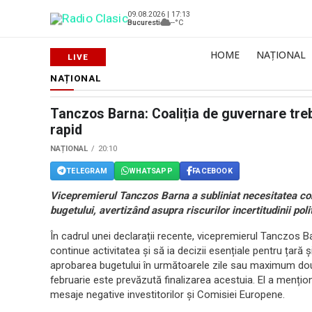
09.08.2026 | 17:13
Bucuresti
--°C
HOME
NAȚIONAL
NAȚIONAL
Tanczos Barna: Coaliția de guvernare treb
rapid
NAȚIONAL
20:10
TELEGRAM
WHATSAPP
FACEBOOK
Vicepremierul Tanczos Barna a subliniat necesitatea cont
bugetului, avertizând asupra riscurilor incertitudinii poli
În cadrul unei declarații recente, vicepremierul Tanczos Ba
continue activitatea și să ia decizii esențiale pentru țară
aprobarea bugetului în următoarele zile sau maximum două 
februarie este prevăzută finalizarea acestuia. El a mențio
mesaje negative investitorilor și Comisiei Europene.