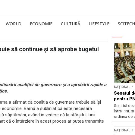
WORLD
ECONOMIE
CULTURĂ
LIFESTYLE
SCITECH
uie să continue și să aprobe bugetul
inuării coaliției de guvernare și a aprobării rapide a
NAȚIONAL
tice.
Senatul d
pentru PN
rna a afirmat că coaliția de guvernare trebuie să își
Senatul dez
 și economie. Barna a subliniat că este necesară
între PNL ș
săptămâni, având în vedere că la sfârșitul lunii
ordinea de z
nat că o întârziere în acest proces ar putea transmite
NAȚIONAL