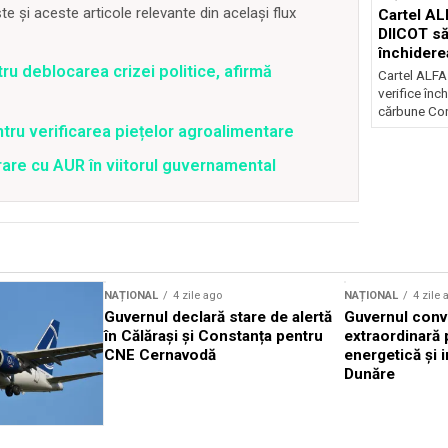
 și aceste articole relevante din același flux
Cartel AL
DIICOT să
închidere
ru deblocarea crizei politice, afirmă
cărbune
Cartel ALFA
verifice înc
cărbune Con
tru verificarea piețelor agroalimentare
re cu AUR în viitorul guvernamental
NAȚIONAL
4 zile ago
NAȚIONAL
4 zile 
Guvernul declară stare de alertă
Guvernul conv
în Călărași și Constanța pentru
extraordinară 
CNE Cernavodă
energetică și i
Dunăre