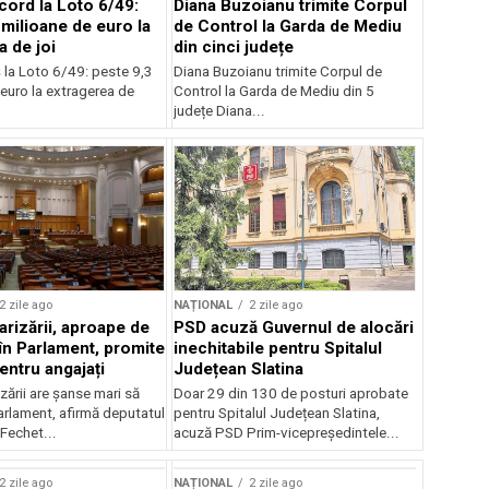
cord la Loto 6/49:
Diana Buzoianu trimite Corpul
 milioane de euro la
de Control la Garda de Mediu
a de joi
din cinci județe
 la Loto 6/49: peste 9,3
Diana Buzoianu trimite Corpul de
euro la extragerea de
Control la Garda de Mediu din 5
județe Diana...
2 zile ago
NAȚIONAL
2 zile ago
arizării, aproape de
PSD acuză Guvernul de alocări
în Parlament, promite
inechitabile pentru Spitalul
entru angajați
Județean Slatina
zării are șanse mari să
Doar 29 din 130 de posturi aprobate
arlament, afirmă deputatul
pentru Spitalul Județean Slatina,
Fechet...
acuză PSD Prim-vicepreședintele...
2 zile ago
NAȚIONAL
2 zile ago