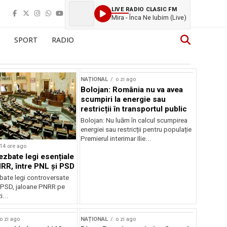
LIVE RADIO CLASIC FM
Mira - Înca Ne Iubim (Live)
SPORT
RADIO
NAȚIONAL
o zi ago
Bolojan: România nu va avea
scumpiri la energie sau
restricții în transportul public
Bolojan: Nu luăm în calcul scumpirea
energiei sau restricții pentru populație
Premierul interimar Ilie...
14 ore ago
ezbate legi esențiale
RR, între PNL și PSD
bate legi controversate
i PSD, jaloane PNRR pe
i...
o zi ago
NAȚIONAL
o zi ago