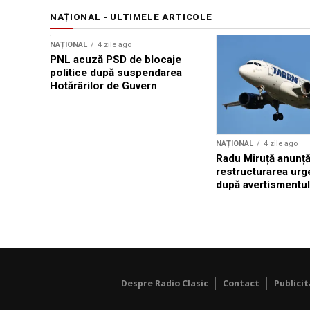
NAȚIONAL - ULTIMELE ARTICOLE
NAȚIONAL
4 zile ago
PNL acuză PSD de blocaje
politice după suspendarea
Hotărârilor de Guvern
NAȚIONAL
4 zile ago
Radu Miruță anunț
restructurarea ur
după avertismentu
Despre Radio Clasic
Contact
Publici