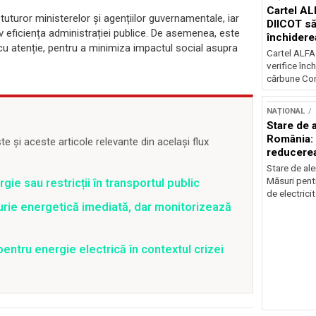
Cartel AL
turor ministerelor și agențiilor guvernamentale, iar
DIICOT să
iv eficiența administrației publice. De asemenea, este
închidere
cu atenție, pentru a minimiza impactul social asupra
cărbune
Cartel ALFA
verifice înc
cărbune Con
NAȚIONAL
Stare de a
România: 
 și aceste articole relevante din același flux
reducere
electricit
Stare de ale
Măsuri pent
ie sau restricții în transportul public
de electricit
rie energetică imediată, dar monitorizează
entru energie electrică în contextul crizei