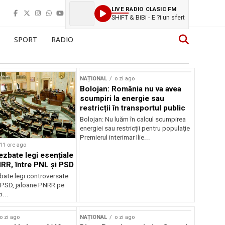
LIVE RADIO CLASIC FM
SHIFT & BiBi - E ?i un sfert
SPORT
RADIO
NAȚIONAL
o zi ago
Bolojan: România nu va avea
scumpiri la energie sau
restricții în transportul public
Bolojan: Nu luăm în calcul scumpirea
energiei sau restricții pentru populație
Premierul interimar Ilie...
11 ore ago
ezbate legi esențiale
RR, între PNL și PSD
bate legi controversate
i PSD, jaloane PNRR pe
i...
o zi ago
NAȚIONAL
o zi ago