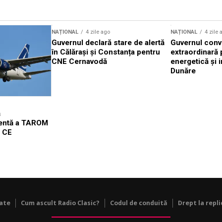
NAȚIONAL
4 zile ago
NAȚIONAL
4 zile 
Guvernul declară stare de alertă
Guvernul conv
în Călărași și Constanța pentru
extraordinară 
CNE Cernavodă
energetică și i
Dunăre
ă
gentă a TAROM
l CE
tate
Cum ascult Radio Clasic?
Codul de conduită
Drept la repli