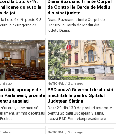
cord la Loto 6/49:
Diana Buzoianu trimite Corpul
 milioane de euro la
de Control la Garda de Mediu
a de joi
din cinci județe
 la Loto 6/49: peste 9,3
Diana Buzoianu trimite Corpul de
euro la extragerea de
Control la Garda de Mediu din 5
județe Diana...
o zi ago
NAȚIONAL
2 zile ago
arizării, aproape de
PSD acuză Guvernul de alocări
în Parlament, promite
inechitabile pentru Spitalul
entru angajați
Județean Slatina
zării are șanse mari să
Doar 29 din 130 de posturi aprobate
arlament, afirmă deputatul
pentru Spitalul Județean Slatina,
Fechet...
acuză PSD Prim-vicepreședintele...
2 zile ago
NAȚIONAL
2 zile ago