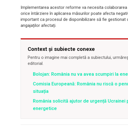
Implementarea acestor reforme va necesita colaborarea tu
orice întârziere în aplicarea măsurilor poate afecta negat
important ca procesul de disponibilizare să fie gestionat 
angajaților afectați.
Context și subiecte conexe
Pentru o imagine mai completă a subiectului, urmărește
editorial.
Bolojan: România nu va avea scumpiri la energ
Comisia Europeană: România nu riscă o penu
situația
România solicită ajutor de urgență Ucrainei p
energetice