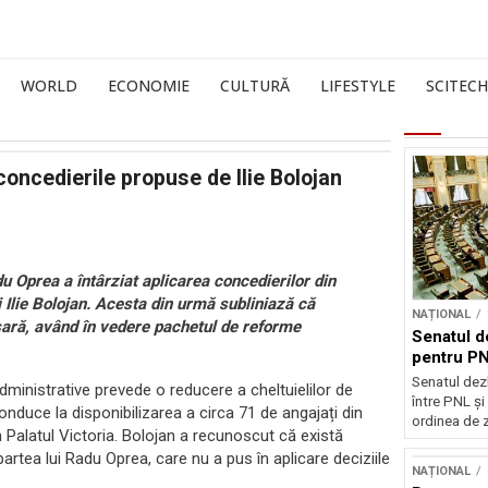
WORLD
ECONOMIE
CULTURĂ
LIFESTYLE
SCITECH
oncedierile propuse de Ilie Bolojan
u Oprea a întârziat aplicarea concedierilor din
i Ilie Bolojan. Acesta din urmă subliniază că
NAȚIONAL
sară, având în vedere pachetul de reforme
Senatul d
pentru PN
Senatul dez
dministrative prevede o reducere a cheltuielilor de
între PNL ș
duce la disponibilizarea a circa 71 de angajați din
ordinea de z
n Palatul Victoria. Bolojan a recunoscut că există
partea lui Radu Oprea, care nu a pus în aplicare deciziile
NAȚIONAL