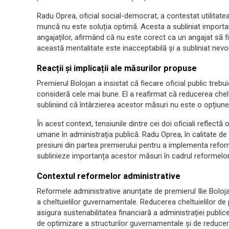
Radu Oprea, oficial social-democrat, a contestat utilitate
muncă nu este soluția optimă. Acesta a subliniat importan
angajaților, afirmând că nu este corect ca un angajat să 
această mentalitate este inacceptabilă și a subliniat nevoi
Reacții și implicații ale măsurilor propuse
Premierul Bolojan a insistat că fiecare oficial public trebui
consideră cele mai bune. El a reafirmat că reducerea chel
subliniind că întârzierea acestor măsuri nu este o opțiune
În acest context, tensiunile dintre cei doi oficiali reflect
umane în administrația publică. Radu Oprea, în calitate de 
presiuni din partea premierului pentru a implementa refo
sublinieze importanța acestor măsuri în cadrul reformelo
Contextul reformelor administrative
Reformele administrative anunțate de premierul Ilie Boloja
a cheltuielilor guvernamentale. Reducerea cheltuielilor d
asigura sustenabilitatea financiară a administrației publi
de optimizare a structurilor guvernamentale și de reducere