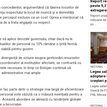
Report re
peste 9,3
a concedierilor, argumentând că tăierea locurilor de
extragere
ța respectului la locul de muncă și a demnității
Report uriaș
fie perceput exclusiv ca un cost. Oprea a menționat că
milioane de 
a de a trata angajații cu respect.
joi...
e să aplice deciziile guvernului, chiar dacă nu le
tuielilor de personal cu 10% rămâne o țintă fermă,
 viabilă pentru guvern.
ă o divergență de viziune asupra gestionării resurselor
coordonator al instituțiilor afectate, se confruntă cu
NAȚIONAL
rmele necesare, în timp ce Bolojan continuă să
Legea sal
r administrative mai ample.
adoptare 
creșteri p
Legea salari
n fac parte dintr-o strategie mai largă de eficientizare
treacă de P
e personal este văzută ca o măsură esențială pentru a
PNL Mircea 
ce. Această abordare se aliniază cu tendințele globale
 a birocrației.
NAȚIONAL