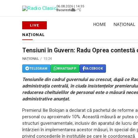
06.08.2026 | 14:35
Bucuresti
--°C
HOME
NAȚIONAL
NAȚIONAL
Tensiuni în Guvern: Radu Oprea contestă c
NAȚIONAL
15:24
TELEGRAM
WHATSAPP
FACEBOOK
Tensiunile din cadrul guvernului au crescut, după ce Rad
administrația centrală, în ciuda insistențelor premierulu
reducerea cheltuielilor de personal este o măsură nece
administrative anunțat.
Premierul Ilie Bolojan a declarat că pachetul de reforme a
personal cu aproximativ 10%. Această măsură ar putea con
structuri guvernamentale, inclusiv din aparatul de lucru di
întârzieri în implementarea acestor măsuri, în special din 
privind concedierile în instituțiile pe care le coordonează.