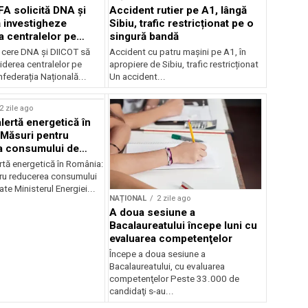
FA solicită DNA și
Accident rutier pe A1, lângă
 investigheze
Sibiu, trafic restricționat pe o
a centralelor pe
singură bandă
 cere DNA și DIICOT să
Accident cu patru mașini pe A1, în
hiderea centralelor pe
apropiere de Sibiu, trafic restricționat
federația Națională...
Un accident...
2 zile ago
lertă energetică în
Măsuri pentru
a consumului de
ate
rtă energetică în România:
ru reducerea consumului
ate Ministerul Energiei...
NAȚIONAL
2 zile ago
A doua sesiune a
Bacalaureatului începe luni cu
evaluarea competenţelor
Începe a doua sesiune a
Bacalaureatului, cu evaluarea
competenţelor Peste 33.000 de
candidaţi s-au...