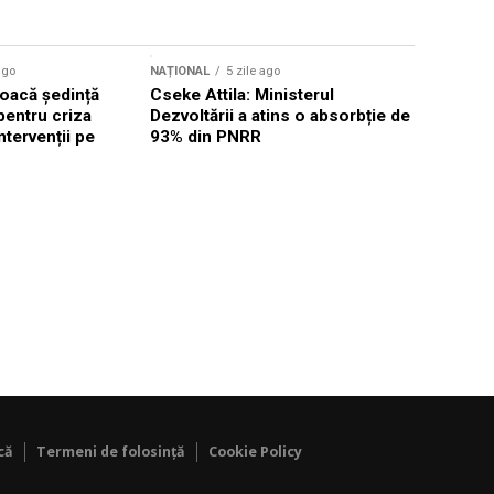
ago
NAȚIONAL
5 zile ago
NAȚIONAL
oacă ședință
Cseke Attila: Ministerul
Legea inte
pentru criza
Dezvoltării a atins o absorbție de
deputații 
ntervenții pe
93% din PNRR
săptămân
că
Termeni de folosință
Cookie Policy