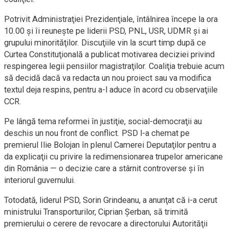
Potrivit Administraţiei Prezidenţiale, întâlnirea începe la ora
10.00 şi îi reuneşte pe liderii PSD, PNL, USR, UDMR şi ai
grupului minorităţilor. Discuţiile vin la scurt timp după ce
Curtea Constituţională a publicat motivarea deciziei privind
respingerea legii pensiilor magistraţilor. Coaliţia trebuie acum
să decidă dacă va redacta un nou proiect sau va modifica
textul deja respins, pentru a-l aduce în acord cu observaţiile
CCR.
Pe lângă tema reformei în justiţie, social-democraţii au
deschis un nou front de conflict. PSD l-a chemat pe
premierul Ilie Bolojan în plenul Camerei Deputaţilor pentru a
da explicaţii cu privire la redimensionarea trupelor americane
din România — o decizie care a stârnit controverse şi în
interiorul guvernului.
Totodată, liderul PSD, Sorin Grindeanu, a anunţat că i-a cerut
ministrului Transporturilor, Ciprian Şerban, să trimită
premierului o cerere de revocare a directorului Autorităţii