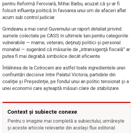
pentru Reformă Feroviară, Mihai Barbu, acuzat că şi-ar fi
folosit influenţa politică în favoarea unui om de afaceri aflat
acum sub control judiciar.
Grindeanu a mai cerut Guvernului un raport detaliat privind
sumele colectate pe CASS în ultimele luni pentru categoriile
vulnerabile — mame, veterani, deţinuţi politici şi personal
monahal — sugerând că măsurile de „intransigenţă fiscală” ar
putea fi mai degrabă simbolice decât eficiente.
Întâlnirea de la Cotroceni are astfel toate ingredientele unei
confruntări decisive între Palatul Victoria, partidele din
coaliţie şi Preşedinţie, pe fondul unui an politic tensionat şi a
unei economii care aşteaptă măsuri clare de stabilizare.
Context și subiecte conexe
Pentru o imagine mai completă a subiectului, urmărește
și aceste articole relevante din același flux editorial.