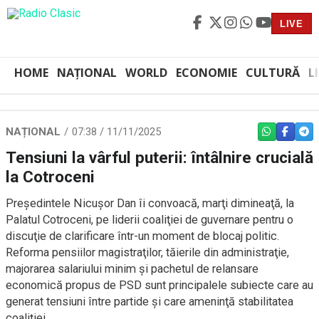
LIVE
HOME
NAȚIONAL
WORLD
ECONOMIE
CULTURĂ
L
NAȚIONAL
07:38 / 11/11/2025
WHATSAPP
FACEBO
TEL
Tensiuni la vârful puterii: întâlnire crucială
la Cotroceni
Preşedintele Nicuşor Dan îi convoacă, marţi dimineaţă, la
Palatul Cotroceni, pe liderii coaliţiei de guvernare pentru o
discuţie de clarificare într-un moment de blocaj politic.
Reforma pensiilor magistraţilor, tăierile din administraţie,
majorarea salariului minim şi pachetul de relansare
economică propus de PSD sunt principalele subiecte care au
generat tensiuni între partide şi care ameninţă stabilitatea
coaliţiei.