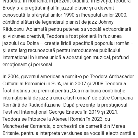
Născută în România, în prezent stabilită în Elveția, Teodora
Brody s-a pregătit inițial în jazzul clasic și a devenit
cunoscută la sfârșitul anilor 1990 și începutul anilor 2000,
cântând alături de legendarul pianist de jazz Johnny
Răducanu. Aclamată pentru puterea sa vocală extraordinară
și viziunea creativă, Teodora a fost pionieră în fuziunea
jazzului cu Doina – creație lirică specifică poporului român –
și este larg recunoscută pentru introducerea publicului
internațional în lumea unică a acestui gen muzical, profund
emoționant și personal.
În 2004, guvernul american a numit-o pe Teodora Ambasador
Cultural al României în SUA, iar în 2007 și 2008 Teodora a
fost distinsă cu premiul pentru „Cea mai bună contribuție
internațională de jazz a unui artist român” de către Compania
Română de Radiodifuziune. După prezenţe la prestigiosul
Festival Internațional George Enescu în 2019 și 2021,
Teodora se întoarce la Ateneul Român în 2023, cu
Manchester Camerata, o orchestră de cameră din Marea
Britanie, pentru a interpreta versiunea sa vocală electrizantă a