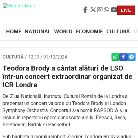
LIVE
HOME
NAȚIONAL
WORLD
ECONOMIE
CULTURĂ
L
CULTURĂ
12:30 / 01/12/2024
WHATSAPP
FACEBO
TEL
Teodora Brody a cântat alături de LSO
într-un concert extraordinar organizat de
ICR Londra
De Ziua Națională, Institutul Cultural Român de la Londra a
prezentat un concert valoros cu Teodora Brody și London
Symphony Orchestra. Concertul s-a numit RAPSODIA și a
inclus în repertoriu opere cunoscute ale lui Enescu, Bach,
Beethoven, Bartok și Pachelbel.
Sub bagheta dirijorului Robert Ziegler, Teodora Brody a adus