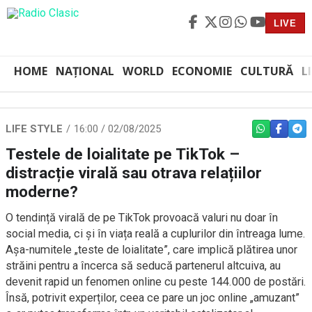
LIVE
HOME
NAȚIONAL
WORLD
ECONOMIE
CULTURĂ
L
LIFE STYLE
16:00 / 02/08/2025
WHATSAPP
FACEBO
TEL
Testele de loialitate pe TikTok –
distracție virală sau otrava relațiilor
moderne?
O tendință virală de pe TikTok provoacă valuri nu doar în
social media, ci și în viața reală a cuplurilor din întreaga lume.
Așa-numitele „teste de loialitate”, care implică plătirea unor
străini pentru a încerca să seducă partenerul altcuiva, au
devenit rapid un fenomen online cu peste 144.000 de postări.
Însă, potrivit experților, ceea ce pare un joc online „amuzant”