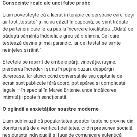
Consecințe reale ale unei false probe
Liam povestește că a lucrat în terapie cu persoane care, deși
au fost „testate” și nu au căzut în capcană, se simt trădate
de partenerii care le-au pus la încercare loialitatea. „Odată ce
sădești sămânța îndoielii, e greu să o elimini. Cel care
testează devine și mai paranoic, iar cel testat se simte
neînțeles și rănit.”
Efectele se resimt de ambele părți: vinovăție, rușine,
pierderea încrederii și, nu în puține cazuri, despărțiri
dureroase. Iar atunci când conversațiile sau capturile de
ecran sunt publicate fără acord, pot apărea și complicații
legale – în special în Marea Britanie, unde încălcarea
intimității poate fi sancționată.
O oglindă a anxietăților noastre moderne
Liam subliniază că popularitatea acestor teste nu provine din
dorința reală de a verifica fidelitatea, ci din presiunea socială,
nesiguranța individuală și fuga de comunicare autentică.