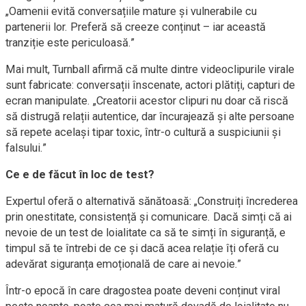
„Oamenii evită conversațiile mature și vulnerabile cu
partenerii lor. Preferă să creeze conținut – iar această
tranziție este periculoasă.”
Mai mult, Turnball afirmă că multe dintre videoclipurile virale
sunt fabricate: conversații înscenate, actori plătiți, capturi de
ecran manipulate. „Creatorii acestor clipuri nu doar că riscă
să distrugă relații autentice, dar încurajează și alte persoane
să repete același tipar toxic, într-o cultură a suspiciunii și
falsului.”
Ce e de făcut în loc de test?
Expertul oferă o alternativă sănătoasă: „Construiți încrederea
prin onestitate, consistență și comunicare. Dacă simți că ai
nevoie de un test de loialitate ca să te simți în siguranță, e
timpul să te întrebi de ce și dacă acea relație îți oferă cu
adevărat siguranța emoțională de care ai nevoie.”
Într-o epocă în care dragostea poate deveni conținut viral