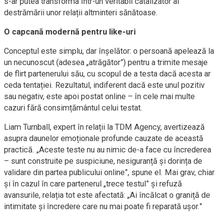
s-ar putea transforma într-un veritabil catalizator al
destrămării unor relații altminteri sănătoase.
O capcană modernă pentru like-uri
Conceptul este simplu, dar înșelător: o persoană apelează la
un necunoscut (adesea „atrăgător”) pentru a trimite mesaje
de flirt partenerului său, cu scopul de a testa dacă acesta ar
ceda tentației. Rezultatul, indiferent dacă este unul pozitiv
sau negativ, este apoi postat online – în cele mai multe
cazuri fără consimțământul celui testat.
Liam Turnball, expert în relații la TDM Agency, avertizează
asupra daunelor emoționale profunde cauzate de această
practică. „Aceste teste nu au nimic de-a face cu încrederea
– sunt construite pe suspiciune, nesiguranță și dorința de
validare din partea publicului online”, spune el. Mai grav, chiar
și în cazul în care partenerul „trece testul” și refuză
avansurile, relația tot este afectată: „Ai încălcat o graniță de
intimitate și încredere care nu mai poate fi reparată ușor.”