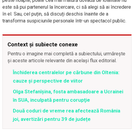
peste noapte, poate cea mai matură dovadă de loialitate nu
este să pui partenerul la încercare, ci să alegi să ai încredere
în el. Sau, cel puțin, să discuți deschis înainte de a
transforma suspiciunile personale într-un spectacol public.
Context și subiecte conexe
Pentru o imagine mai completă a subiectului, urmărește
și aceste articole relevante din același flux editorial.
Închiderea centralelor pe cărbune din Oltenia:
cauze și perspective de viitor
Olga Stefanîşina, fosta ambasadoare a Ucrainei
în SUA, inculpată pentru corupţie
Două coduri de vreme rea afectează România
joi, avertizări pentru 39 de județe