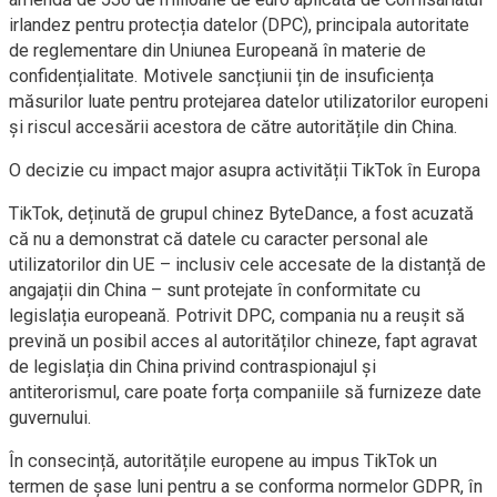
irlandez pentru protecția datelor (DPC), principala autoritate
de reglementare din Uniunea Europeană în materie de
confidențialitate. Motivele sancțiunii țin de insuficiența
măsurilor luate pentru protejarea datelor utilizatorilor europeni
și riscul accesării acestora de către autoritățile din China.
O decizie cu impact major asupra activității TikTok în Europa
TikTok, deținută de grupul chinez ByteDance, a fost acuzată
că nu a demonstrat că datele cu caracter personal ale
utilizatorilor din UE – inclusiv cele accesate de la distanță de
angajații din China – sunt protejate în conformitate cu
legislația europeană. Potrivit DPC, compania nu a reușit să
prevină un posibil acces al autorităților chineze, fapt agravat
de legislația din China privind contraspionajul și
antiterorismul, care poate forța companiile să furnizeze date
guvernului.
În consecință, autoritățile europene au impus TikTok un
termen de șase luni pentru a se conforma normelor GDPR, în