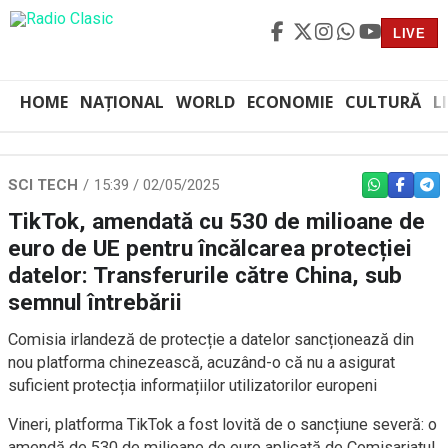
LIVE
HOME
NAȚIONAL
WORLD
ECONOMIE
CULTURĂ
L
SCI TECH
15:39 / 02/05/2025
WHATSAPP
FACEBO
TEL
TikTok, amendată cu 530 de milioane de
euro de UE pentru încălcarea protecției
datelor: Transferurile către China, sub
semnul întrebării
Comisia irlandeză de protecție a datelor sancționează din
nou platforma chinezească, acuzând-o că nu a asigurat
suficient protecția informațiilor utilizatorilor europeni
Vineri, platforma TikTok a fost lovită de o sancțiune severă: o
amendă de 530 de milioane de euro aplicată de Comisariatul