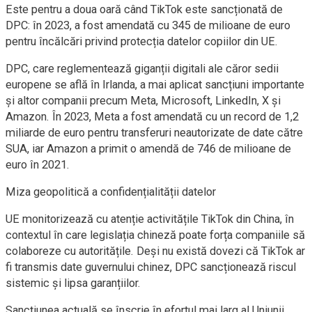
Este pentru a doua oară când TikTok este sancționată de
DPC: în 2023, a fost amendată cu 345 de milioane de euro
pentru încălcări privind protecția datelor copiilor din UE.
DPC, care reglementează giganții digitali ale căror sedii
europene se află în Irlanda, a mai aplicat sancțiuni importante
și altor companii precum Meta, Microsoft, LinkedIn, X și
Amazon. În 2023, Meta a fost amendată cu un record de 1,2
miliarde de euro pentru transferuri neautorizate de date către
SUA, iar Amazon a primit o amendă de 746 de milioane de
euro în 2021.
Miza geopolitică a confidențialității datelor
UE monitorizează cu atenție activitățile TikTok din China, în
contextul în care legislația chineză poate forța companiile să
colaboreze cu autoritățile. Deși nu există dovezi că TikTok ar
fi transmis date guvernului chinez, DPC sancționează riscul
sistemic și lipsa garanțiilor.
Sancțiunea actuală se înscrie în efortul mai larg al Uniunii