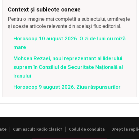
Context și subiecte conexe
Pentru o imagine mai completă a subiectului, urmărește
și aceste articole relevante din același flux editorial.
Horoscop 10 august 2026. O zi de luni cu miză
mare
Mohsen Rezaei, noul reprezentant al liderului
suprem în Consiliul de Securitate Națională al
Iranului
Horoscop 9 august 2026. Ziua răspunsurilor
tate
Cum ascult Radio Clasic?
Codul de conduită
Drept la repli