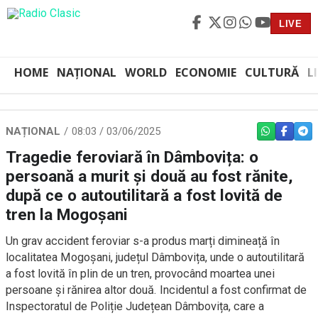
LIVE
HOME
NAȚIONAL
WORLD
ECONOMIE
CULTURĂ
L
NAȚIONAL
08:03 / 03/06/2025
WHATSAPP
FACEBO
TEL
Tragedie feroviară în Dâmbovița: o
persoană a murit și două au fost rănite,
după ce o autoutilitară a fost lovită de
tren la Mogoșani
Un grav accident feroviar s-a produs marți dimineață în
localitatea Mogoșani, județul Dâmbovița, unde o autoutilitară
a fost lovită în plin de un tren, provocând moartea unei
persoane și rănirea altor două. Incidentul a fost confirmat de
Inspectoratul de Poliție Județean Dâmbovița, care a