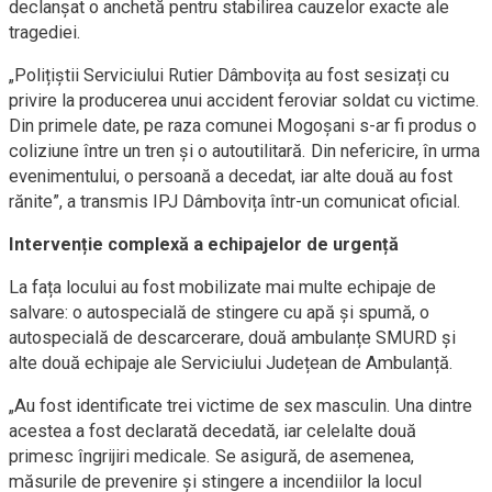
declanșat o anchetă pentru stabilirea cauzelor exacte ale
tragediei.
„Polițiștii Serviciului Rutier Dâmbovița au fost sesizați cu
privire la producerea unui accident feroviar soldat cu victime.
Din primele date, pe raza comunei Mogoșani s-ar fi produs o
coliziune între un tren și o autoutilitară. Din nefericire, în urma
evenimentului, o persoană a decedat, iar alte două au fost
rănite”, a transmis IPJ Dâmbovița într-un comunicat oficial.
Intervenție complexă a echipajelor de urgență
La fața locului au fost mobilizate mai multe echipaje de
salvare: o autospecială de stingere cu apă și spumă, o
autospecială de descarcerare, două ambulanțe SMURD și
alte două echipaje ale Serviciului Județean de Ambulanță.
„Au fost identificate trei victime de sex masculin. Una dintre
acestea a fost declarată decedată, iar celelalte două
primesc îngrijiri medicale. Se asigură, de asemenea,
măsurile de prevenire și stingere a incendiilor la locul