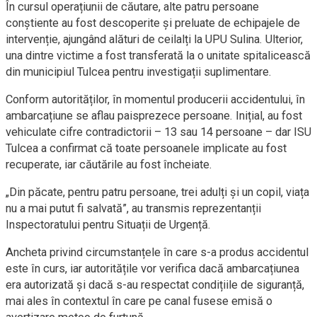
În cursul operațiunii de căutare, alte patru persoane
conștiente au fost descoperite și preluate de echipajele de
intervenție, ajungând alături de ceilalți la UPU Sulina. Ulterior,
una dintre victime a fost transferată la o unitate spitalicească
din municipiul Tulcea pentru investigații suplimentare.
Conform autorităților, în momentul producerii accidentului, în
ambarcațiune se aflau paisprezece persoane. Inițial, au fost
vehiculate cifre contradictorii – 13 sau 14 persoane – dar ISU
Tulcea a confirmat că toate persoanele implicate au fost
recuperate, iar căutările au fost încheiate.
„Din păcate, pentru patru persoane, trei adulți și un copil, viața
nu a mai putut fi salvată”, au transmis reprezentanții
Inspectoratului pentru Situații de Urgență.
Ancheta privind circumstanțele în care s-a produs accidentul
este în curs, iar autoritățile vor verifica dacă ambarcațiunea
era autorizată și dacă s-au respectat condițiile de siguranță,
mai ales în contextul în care pe canal fusese emisă o