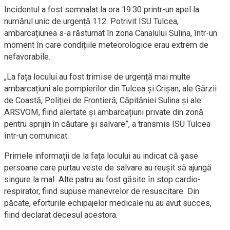
Incidentul a fost semnalat la ora 19:30 printr-un apel la
numărul unic de urgență 112. Potrivit ISU Tulcea,
ambarcațiunea s-a răsturnat în zona Canalului Sulina, într-un
moment în care condițiile meteorologice erau extrem de
nefavorabile.
„La fața locului au fost trimise de urgență mai multe
ambarcațiuni ale pompierilor din Tulcea și Crișan, ale Gărzii
de Coastă, Poliției de Frontieră, Căpităniei Sulina și ale
ARSVOM, fiind alertate și ambarcațiuni private din zonă
pentru sprijin în căutare și salvare”, a transmis ISU Tulcea
într-un comunicat.
Primele informații de la fața locului au indicat că șase
persoane care purtau veste de salvare au reușit să ajungă
singure la mal. Alte patru au fost găsite în stop cardio-
respirator, fiind supuse manevrelor de resuscitare. Din
păcate, eforturile echipajelor medicale nu au avut succes,
fiind declarat decesul acestora.