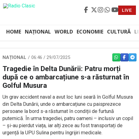
LIVE
HOME
NAȚIONAL
WORLD
ECONOMIE
CULTURĂ
L
NAȚIONAL
06:46 / 29/07/2025
WHATSAPP
FACEBO
TEL
Tragedie în Delta Dunării: Patru morți
după ce o ambarcațiune s-a răsturnat în
Golful Musura
Un grav accident naval a avut loc luni seară în Golful Musura
din Delta Dunării, unde o ambarcațiune cu paisprezece
persoane la bord s-a răsturnat în condiții de furtună
puternică. În urma tragediei, patru oameni – inclusiv un copil
– și-au pierdut viața, iar alți zece au fost transportați de
urgență la UPU Sulina pentru îngrijiri medicale.