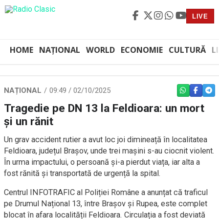
LIVE
HOME
NAȚIONAL
WORLD
ECONOMIE
CULTURĂ
L
NAȚIONAL
09:49 / 02/10/2025
WHATSAPP
FACEBO
TEL
Tragedie pe DN 13 la Feldioara: un mort
și un rănit
Un grav accident rutier a avut loc joi dimineață în localitatea
Feldioara, județul Brașov, unde trei mașini s-au ciocnit violent.
În urma impactului, o persoană și-a pierdut viața, iar alta a
fost rănită și transportată de urgență la spital.
Centrul INFOTRAFIC al Poliției Române a anunțat că traficul
pe Drumul Național 13, între Brașov și Rupea, este complet
blocat în afara localității Feldioara. Circulația a fost deviată