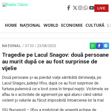
LIVE
HOME
NAȚIONAL
WORLD
ECONOMIE
CULTURĂ
L
NAȚIONAL
07:33 / 23/08/2025
WHATSAPP
FACEBO
TEL
Tragedie pe Lacul Snagov: două persoane
au murit după ce au fost surprinse de
vijelie
Două persoane și-au pierdut viața sâmbătă dimineața, pe
Lacul Snagov, județul Ilfov, după ce au fost surprinse de
furtuna puternică ce a lovit zona în timpul nopții. Victimele se
aflau la o activitate de agrement pe apă atunci când vântul
violent și valurile au făcut imposibilă întoarcerea lor la mal.
ISU București – Ilfov a mobilizat de urgență echipe de