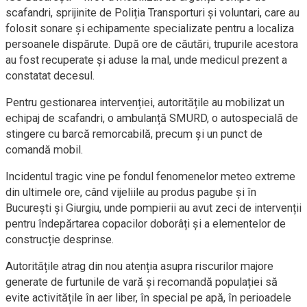
scafandri, sprijinite de Poliția Transporturi și voluntari, care au
folosit sonare și echipamente specializate pentru a localiza
persoanele dispărute. După ore de căutări, trupurile acestora
au fost recuperate și aduse la mal, unde medicul prezent a
constatat decesul.
Pentru gestionarea intervenției, autoritățile au mobilizat un
echipaj de scafandri, o ambulanță SMURD, o autospecială de
stingere cu barcă remorcabilă, precum și un punct de
comandă mobil.
Incidentul tragic vine pe fondul fenomenelor meteo extreme
din ultimele ore, când vijeliile au produs pagube și în
București și Giurgiu, unde pompierii au avut zeci de intervenții
pentru îndepărtarea copacilor doborâți și a elementelor de
construcție desprinse.
Autoritățile atrag din nou atenția asupra riscurilor majore
generate de furtunile de vară și recomandă populației să
evite activitățile în aer liber, în special pe apă, în perioadele