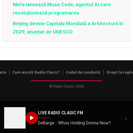
Meta lansează Muse Code, agentul AI care
revoluționează programarea
Beijing devine Capitala Mondială a Arhitecturii în
2029, anunțat de UNESCO
tate
Cum ascult Radio Clasic?
Codul de conduită
Drept la repli
© Radio Clasic, 2026
LIVE RADIO CLASIC FM
↓
DeBarge - Whos Holding Donna Now?