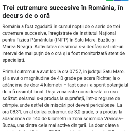
Trei cutremure succesive în România, în
decurs de o oră
România a fost zguduită în cursul nopții de o serie de trei
cutremure succesive, înregistrate de Institutul Național
pentru Fizica Pământului (INFP) în Satu Mare, Buzău și
Marea Neagră. Activitatea seismică s-a desfășurat într-un
interval de mai puțin de o oră și a fost monitorizată atent de
specialiști.
Primul cutremur a avut loc la ora 07:57, în județul Satu Mare,
și a avut o magnitudine de 4,0 grade pe scara Richter, la o
adâncime de doar 4 kilometri – fapt care i-a sporit potențialul
de a fi resimțit local. Deși zona este considerată cu risc
scăzut, seismul s-a produs la suprafață, într-o regiune de
câmpie, unde astfel de mișcări pot deveni periculoase. La
ora 08:31, un al doilea cutremur, de 3,0 grade, s-a produs la
adâncimea de 140 de kilometri în zona seismică Vrancea–
Buzău, una dintre cele mai active din țară. La doar câteva