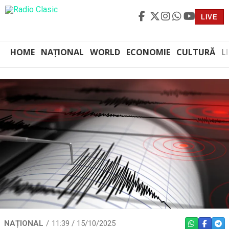
LIVE
HOME
NAȚIONAL
WORLD
ECONOMIE
CULTURĂ
L
NAȚIONAL
11:39 / 15/10/2025
WHATSAPP
FACEBO
TEL