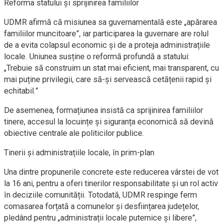
Reforma statului și sprijinirea familiilor
UDMR afirmă că misiunea sa guvernamentală este „apărarea
familiilor muncitoare”, iar participarea la guvernare are rolul
de a evita colapsul economic și de a proteja administrațiile
locale. Uniunea susține o reformă profundă a statului:
„Trebuie să construim un stat mai eficient, mai transparent, cu
mai puține privilegii, care să-și servească cetățenii rapid și
echitabil.”
De asemenea, formațiunea insistă ca sprijinirea familiilor
tinere, accesul la locuințe și siguranța economică să devină
obiective centrale ale politicilor publice.
Tinerii și administrațiile locale, în prim-plan
Una dintre propunerile concrete este reducerea vârstei de vot
la 16 ani, pentru a oferi tinerilor responsabilitate și un rol activ
în deciziile comunității. Totodată, UDMR respinge ferm
comasarea forțată a comunelor și desființarea județelor,
pledând pentru „administrații locale puternice și libere”,