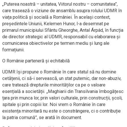
„Puterea noastră – unitatea, Viitorul nostru – comunitatea”,
care trasează o viziune de ansamblu asupra rolului UDMR în
viața politică și socială a României. În același context,
președintele Uniunii, Kelemen Hunor, l-a desemnat pe
primarul municipiului Sfântu Gheorghe, Antal Árpád, în funcția
de director strategic al UDMR, responsabil cu elaborarea și
comunicarea obiectivelor pe termen mediu și lung ale
formațiunii.
O Românie parteneră și echitabilă
UDMR își propune o Românie în care statul să nu domine
cetățenii, ci să-i servească, un stat puternic, dar non-abuziv,
care tratează drepturile minorităților ca pe o valoare
esențială a societății. „Maghiarii din Transilvania îmbogățesc
țara prin munca lor, prin valori culturale, prin construcții, școli,
spitale și prin copiii lor. Noi vrem o Românie în care
existența minoritară nu este o constrângere, ci o contribuție
la patria comună”, se arată în document.