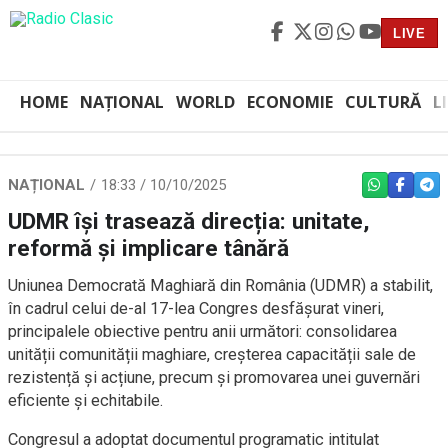
LIVE
HOME
NAȚIONAL
WORLD
ECONOMIE
CULTURĂ
L
NAȚIONAL
18:33 / 10/10/2025
WHATSAPP
FACEBO
TEL
UDMR își trasează direcția: unitate,
reformă și implicare tânără
Uniunea Democrată Maghiară din România (UDMR) a stabilit,
în cadrul celui de-al 17-lea Congres desfășurat vineri,
principalele obiective pentru anii următori: consolidarea
unității comunității maghiare, creșterea capacității sale de
rezistență și acțiune, precum și promovarea unei guvernări
eficiente și echitabile.
Congresul a adoptat documentul programatic intitulat