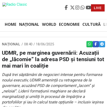
LIVE
HOME
NAȚIONAL
WORLD
ECONOMIE
CULTURĂ
L
NAȚIONAL
08:40 / 18/06/2025
WHATSAPP
FACEBO
TEL
UDMR, pe marginea guvernării: Acuzații
de „lăcomie” la adresa PSD și tensiuni tot
mai mari în coaliție
După trei săptămâni de negocieri intense pentru formarea
noului executiv, UDMR amenință cu retragerea de la
guvernare, acuzând PSD de comportament „lacom” și
„neloial”. Liderii formațiunii maghiare se declară
marginalizați și umiliți în procesul de împărțire a
portofoliilor și iau în calcul toate opțiunile – inclusiv ieșirea