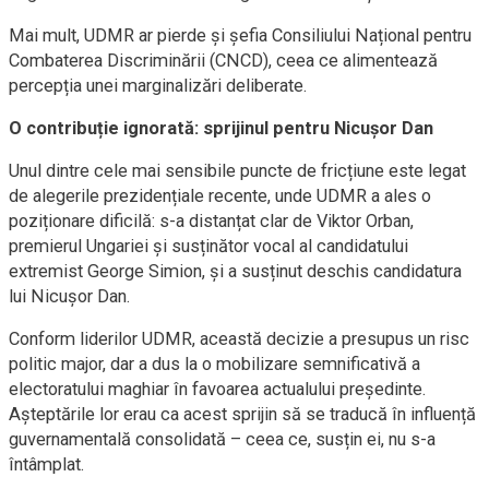
Mai mult, UDMR ar pierde și șefia Consiliului Național pentru
Combaterea Discriminării (CNCD), ceea ce alimentează
percepția unei marginalizări deliberate.
O contribuție ignorată: sprijinul pentru Nicușor Dan
Unul dintre cele mai sensibile puncte de fricțiune este legat
de alegerile prezidențiale recente, unde UDMR a ales o
poziționare dificilă: s-a distanțat clar de Viktor Orban,
premierul Ungariei și susținător vocal al candidatului
extremist George Simion, și a susținut deschis candidatura
lui Nicușor Dan.
Conform liderilor UDMR, această decizie a presupus un risc
politic major, dar a dus la o mobilizare semnificativă a
electoratului maghiar în favoarea actualului președinte.
Așteptările lor erau ca acest sprijin să se traducă în influență
guvernamentală consolidată – ceea ce, susțin ei, nu s-a
întâmplat.