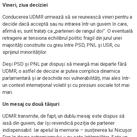
Vineri, ziua deciziei
Conducerea UDMR urmează să se reunească vineri pentru a
decide dacă acceptă sau nu intrarea într-un guvern în care,
afirmă ei, sunt tratați ca „parteneri de rangul doi”. O eventuală
retragere ar tensiona echilibrul politic fragil din jurul unei
majorități construite cu greu între PSD, PNL și USR, cu
sprijinul minorităților.
Deși PSD și PNL par dispuși să meargă mai departe fără
UDMR, o astfel de decizie ar putea complica dinamica
parlamentară și ar deschide noi vulnerabilități, mai ales într-
un context internațional volatil și cu presiuni sociale tot mai
mari.
Un mesaj cu două tăișuri
UDMR transmite, de fapt, un dublu mesaj: este dispus să
iasă din guvern, dar își revendică poziția de partener
indispensabil. Iar apelul la memorie – susținerea lui Nicușor