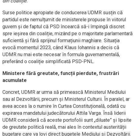
din coaliție.
Surse politice apropiate de conducerea UDMR susțin că
partidul este nemulțumit de ministerele propuse în viitorul
guvern și de faptul că PSD încearcă să-i împingă discret
spre ieșirea din coaliție, mizând pe o majoritate parlamentară
suficientă și fără sprijinul formațiunii maghiare. Situația
evocă momentul 2023, când Klaus Iohannis a decis că
UDMR nu mai este necesar în formula guvernamentală,
preferând o coaliție simplificată PSD-PNL.
Ministere fără greutate, funcții pierdute, frustrări
acumulate
Concret, UDMR ar urma să primească Ministerul Mediului
sau al Dezvoltării, precum și Ministerul Culturii. În paralel, ar
avea acces la o numire în Curtea Constituțională, odată cu
expirarea mandatului judecătorului Attila Varga. Însă liderii
UDMR consideră că aceste portofolii sunt „diluate” și lipsite
de greutate politică reală, mai ales în contextul austerității
bugetare care va lovi direct bugetele Mediului și Dezvoltării.