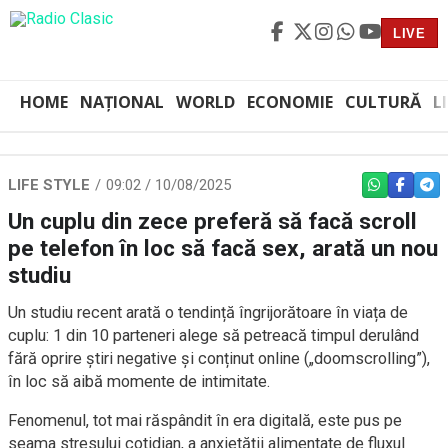
LIVE
HOME
NAȚIONAL
WORLD
ECONOMIE
CULTURĂ
L
LIFE STYLE
09:02 / 10/08/2025
WHATSAPP
FACEBO
TEL
Un cuplu din zece preferă să facă scroll
pe telefon în loc să facă sex, arată un nou
studiu
Un studiu recent arată o tendință îngrijorătoare în viața de
cuplu: 1 din 10 parteneri alege să petreacă timpul derulând
fără oprire știri negative și conținut online („doomscrolling”),
în loc să aibă momente de intimitate.
Fenomenul, tot mai răspândit în era digitală, este pus pe
seama stresului cotidian, a anxietății alimentate de fluxul