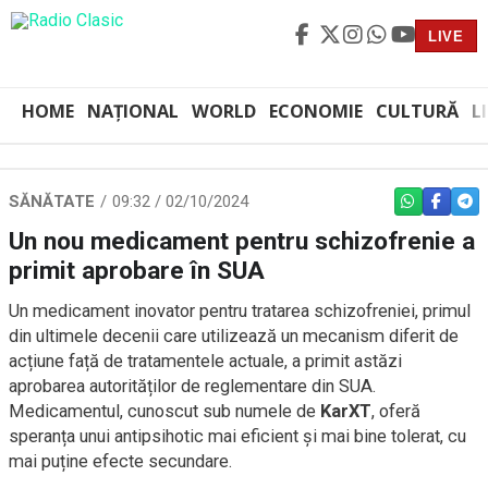
LIVE
HOME
NAȚIONAL
WORLD
ECONOMIE
CULTURĂ
L
SĂNĂTATE
09:32 / 02/10/2024
WHATSAPP
FACEBO
TEL
Un nou medicament pentru schizofrenie a
primit aprobare în SUA
Un medicament inovator pentru tratarea schizofreniei, primul
din ultimele decenii care utilizează un mecanism diferit de
acțiune față de tratamentele actuale, a primit astăzi
aprobarea autorităților de reglementare din SUA.
Medicamentul, cunoscut sub numele de
KarXT
, oferă
speranța unui antipsihotic mai eficient și mai bine tolerat, cu
mai puține efecte secundare.