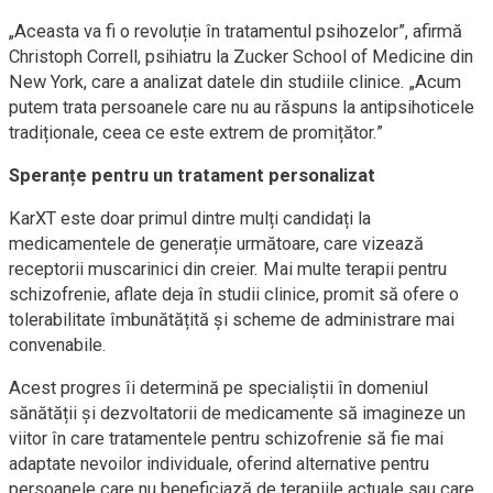
„Aceasta va fi o revoluție în tratamentul psihozelor”, afirmă
Christoph Correll, psihiatru la Zucker School of Medicine din
New York, care a analizat datele din studiile clinice. „Acum
putem trata persoanele care nu au răspuns la antipsihoticele
tradiționale, ceea ce este extrem de promițător.”
Speranțe pentru un tratament personalizat
KarXT este doar primul dintre mulți candidați la
medicamentele de generație următoare, care vizează
receptorii muscarinici din creier. Mai multe terapii pentru
schizofrenie, aflate deja în studii clinice, promit să ofere o
tolerabilitate îmbunătățită și scheme de administrare mai
convenabile.
Acest progres îi determină pe specialiștii în domeniul
sănătății și dezvoltatorii de medicamente să imagineze un
viitor în care tratamentele pentru schizofrenie să fie mai
adaptate nevoilor individuale, oferind alternative pentru
persoanele care nu beneficiază de terapiile actuale sau care