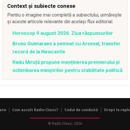
Context și subiecte conexe
Pentru o imagine mai completă a subiectului, urmărește
și aceste articole relevante din același flux editorial.
Horoscop 9 august 2026. Ziua răspunsurilor
Bruno Guimaraes a semnat cu Arsenal, transfer
record de la Newcastle
Radu Miruță propune menținerea premierului și
schimbarea miniștrilor pentru stabilitate politică
tate
Cum ascult Radio Clasic?
Codul de conduită
Drept la repli
© Radio Clasic, 2026