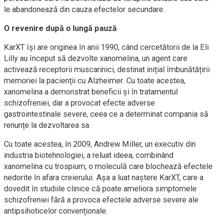
le abandonează din cauza efectelor secundare.
O revenire după o lungă pauză
KarXT își are originea în anii 1990, când cercetătorii de la Eli
Lilly au început să dezvolte xanomelina, un agent care
activează receptorii muscarinici, destinat inițial îmbunătățirii
memoriei la pacienții cu Alzheimer. Cu toate acestea,
xanomelina a demonstrat beneficii și în tratamentul
schizofreniei, dar a provocat efecte adverse
gastrointestinale severe, ceea ce a determinat compania să
renunțe la dezvoltarea sa.
Cu toate acestea, în 2009, Andrew Miller, un executiv din
industria biotehnologiei, a reluat ideea, combinând
xanomelina cu trospium, o moleculă care blochează efectele
nedorite în afara creierului. Așa a luat naștere KarXT, care a
dovedit în studiile clinice că poate ameliora simptomele
schizofreniei fără a provoca efectele adverse severe ale
antipsihoticelor convenționale.