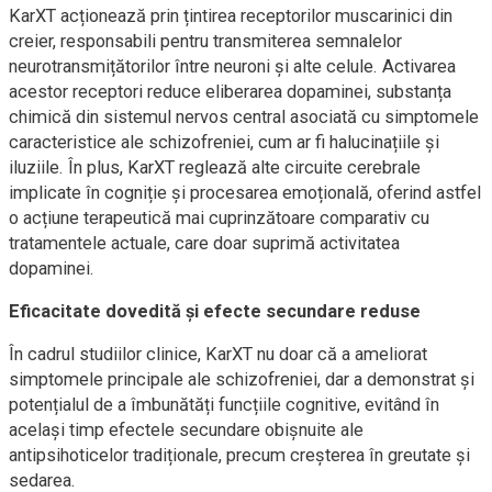
KarXT acționează prin țintirea receptorilor muscarinici din
creier, responsabili pentru transmiterea semnalelor
neurotransmițătorilor între neuroni și alte celule. Activarea
acestor receptori reduce eliberarea dopaminei, substanța
chimică din sistemul nervos central asociată cu simptomele
caracteristice ale schizofreniei, cum ar fi halucinațiile și
iluziile. În plus, KarXT reglează alte circuite cerebrale
implicate în cogniție și procesarea emoțională, oferind astfel
o acțiune terapeutică mai cuprinzătoare comparativ cu
tratamentele actuale, care doar suprimă activitatea
dopaminei.
Eficacitate dovedită și efecte secundare reduse
În cadrul studiilor clinice, KarXT nu doar că a ameliorat
simptomele principale ale schizofreniei, dar a demonstrat și
potențialul de a îmbunătăți funcțiile cognitive, evitând în
același timp efectele secundare obișnuite ale
antipsihoticelor tradiționale, precum creșterea în greutate și
sedarea.