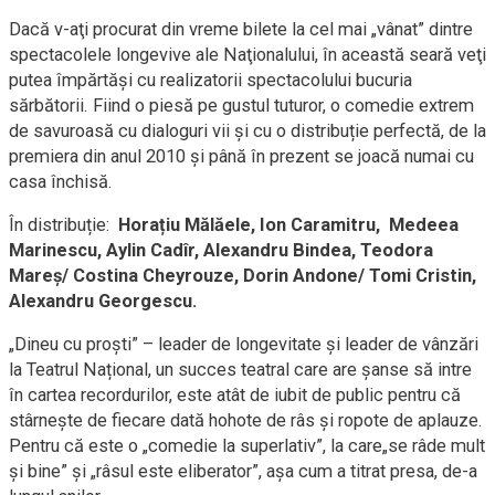
Dacă v-aţi procurat din vreme bilete la cel mai „vânat” dintre
spectacolele longevive ale Naţionalului, în această seară veţi
putea împărtăşi cu realizatorii spectacolului bucuria
sărbătorii. Fiind o piesă pe gustul tuturor, o comedie extrem
de savuroasă cu dialoguri vii și cu o distribuție perfectă, de la
premiera din anul 2010 şi până în prezent se joacă numai cu
casa închisă.
În distribuție:
Horațiu Mălăele,
Ion Caramitru,
Medeea
Marinescu, Aylin Cadîr, Alexandru Bindea, Teodora
Mareș/ Costina Cheyrouze, Dorin Andone/ Tomi Cristin,
Alexandru Georgescu.
„Dineu cu proști” – leader de longevitate și leader de vânzări
la Teatrul Național, un succes teatral care are șanse să intre
în cartea recordurilor, este atât de iubit de public pentru că
stârnește de fiecare dată hohote de râs și ropote de aplauze.
Pentru că este o „comedie la superlativ”, la care„se râde mult
şi bine” şi „râsul este eliberator”, aşa cum a titrat presa, de-a