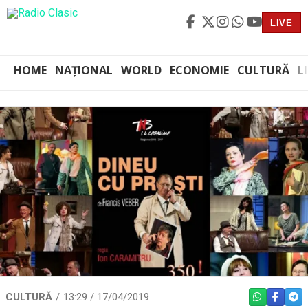
LIVE
HOME
NAȚIONAL
WORLD
ECONOMIE
CULTURĂ
L
CULTURĂ
13:29 / 17/04/2019
WHATSAPP
FACEBO
TEL