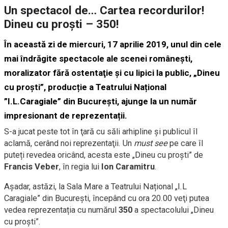
Un spectacol de… Cartea recordurilor!
Dineu cu proști – 350!
În această zi de miercuri, 17 aprilie 2019, unul din cele
mai îndrăgite spectacole ale scenei româneşti,
moralizator fără ostentaţie şi cu lipici la public, „Dineu
cu proști”, producție a Teatrului Național
”I.L.Caragiale” din București, ajunge la un număr
impresionant de reprezentații.
S-a jucat peste tot în ţară cu săli arhipline şi publicul îl
aclamă, cerând noi reprezentaţii. Un
must see
pe care îl
puteți revedea oricând, acesta este „Dineu cu proști” de
Francis Veber
, în regia lui
Ion Caramitru
.
Aşadar, astăzi, la Sala Mare a Teatrului Național „I.L
Caragiale” din București, începând cu ora 20.00 veţi putea
vedea reprezentația cu numărul
350
a spectacolului „Dineu
cu proști”.