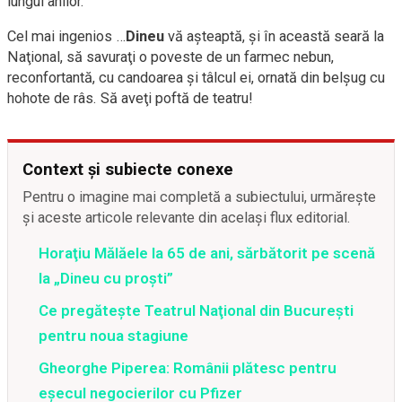
lungul anilor.
Cel mai ingenios …
Dineu
vă aşteaptă, şi în această seară la
Naţional, să savuraţi o poveste de un farmec nebun,
reconfortantă, cu candoarea şi tâlcul ei, ornată din belşug cu
hohote de râs. Să aveţi poftă de teatru!
Context și subiecte conexe
Pentru o imagine mai completă a subiectului, urmărește
și aceste articole relevante din același flux editorial.
Horaţiu Mălăele la 65 de ani, sărbătorit pe scenă
la „Dineu cu proşti”
Ce pregăteşte Teatrul Naţional din Bucureşti
pentru noua stagiune
Gheorghe Piperea: Românii plătesc pentru
eșecul negocierilor cu Pfizer